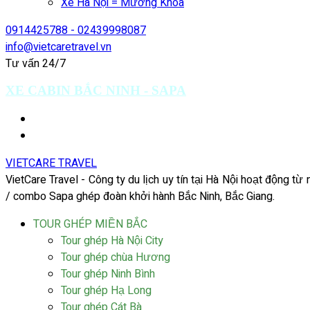
Xe Hà Nội = Mường Khoa
0914425788 - 02439998087
info@vietcaretravel.vn
Tư vấn 24/7
XE CABIN BẮC NINH - SAPA
VIETCARE TRAVEL
VietCare Travel - Công ty du lịch uy tín tại Hà Nội hoạt động t
/ combo Sapa ghép đoàn khởi hành Bắc Ninh, Bắc Giang.
TOUR GHÉP MIỀN BẮC
Tour ghép Hà Nội City
Tour ghép chùa Hương
Tour ghép Ninh Bình
Tour ghép Hạ Long
Tour ghép Cát Bà