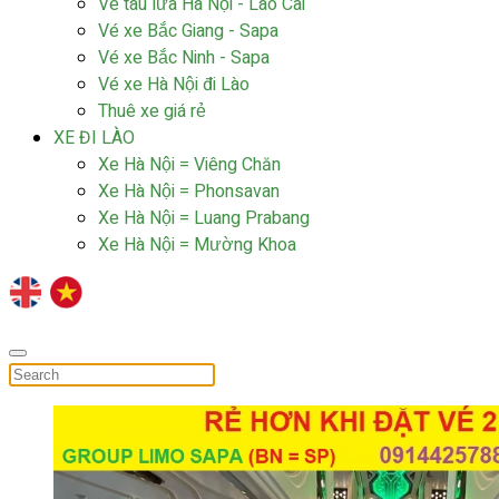
Vé tàu lửa Hà Nội - Lào Cai
Vé xe Bắc Giang - Sapa
Vé xe Bắc Ninh - Sapa
Vé xe Hà Nội đi Lào
Thuê xe giá rẻ
XE ĐI LÀO
Xe Hà Nội = Viêng Chăn
Xe Hà Nội = Phonsavan
Xe Hà Nội = Luang Prabang
Xe Hà Nội = Mường Khoa