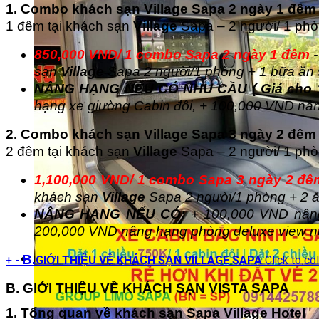
1. Combo khách sạn Village Sapa 2 ngày 1 đêm
1 đêm tại khách sạn
Village
Sapa – 2 người/ 1 phòn
850,000 VND/ 1 combo Sapa 2 ngày 1 đêm
-
sạn
Village
Sapa 2 người/1 phòng + 1 bữa ăn 
NÂNG HẠNG NẾU CÓ NHU CẦU ( Giá cho 
hạng xe giường Cabin đôi, + 100,000 VND nâ
2. Combo khách sạn
Village
Sapa 3 ngày 2 đêm
2 đêm tại khách sạn
Village
Sapa – 2 người/ 1 phòn
1,100,000 VND/ 1 combo Sapa 3 ngày 2 đê
khách sạn
Village
Sapa 2 người/1 phòng + 2 ă
NÂNG HẠNG NẾU CÓ:
+ 100,000 VND nâng
200,000 VND nâng hạng phòng deluxe view nú
+
-
B.
GIỚI THIỆU VỀ KHÁCH SẠN VILLAGE SAPA
Click to co
B. GIỚI THIỆU VỀ KHÁCH SẠN VISTA SAPA
1. Tổng quan về khách sạn Sapa Village Hotel