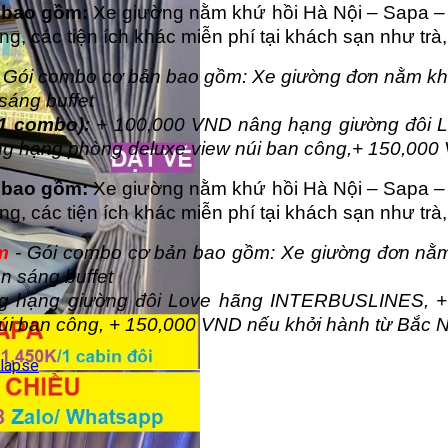
 bao gồm:
Xe giường nằm khứ hồi Hà Nội – Sapa – 
g, các tiện ích khác miễn phí tại khách sạn như trà,
 Gói combo cơ bản bao gồm: Xe giường đơn nằm khứ
sáng buffet
1 combo):
+ 100,000 VND nâng hạng giường đôi
ng hạng phòng deluxe view núi ban công,+ 150,000 
 bao gồm:
Xe giường nằm khứ hồi Hà Nội – Sapa – 
g, các tiện ích khác miễn phí tại khách sạn như trà,
m
- Gói combo cơ bản bao gồm: Xe giường đơn nằm
n sáng buffet
 hạng giường đôi Love hãng INTERBUSLINES, + 
i ban công, + 150,000 VND nếu khởi hành từ Bắc N
llapse