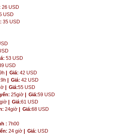
:
26 USD
5 USD
:
35 USD
USD
USD
iá:
53 USD
39 USD
9h
|
Giá:
42 USD
19h
|
Giá:
42 USD
iờ
| Giá:
55 USD
uyển:
25giờ
| Giá:
59 USD
giờ
| Giá:
61 USD
n:
24giờ
| Giá:
68 USD
h :
7h00
yển:
24 giờ
| Giá:
USD