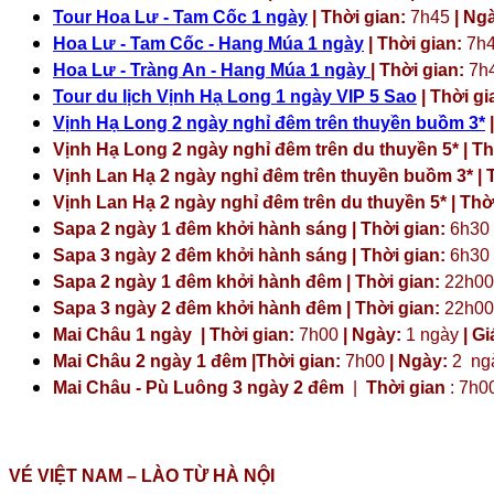
Tour Hoa Lư - Tam Cốc 1 ngày
| Thời gian:
7h45
| Ng
Hoa Lư - Tam Cốc - Hang Múa 1 ngày
| Thời gian:
7h
Hoa Lư - Tràng An - Hang Múa 1 ngày
| Thời gian:
7h
Tour du lịch Vịnh Hạ Long 1 ngày VIP 5 Sao
| Thời gi
Vịnh Hạ Long 2 ngày nghỉ đêm trên thuyền buồm 3*
|
Vịnh Hạ Long 2 ngày nghỉ đêm trên du thuyền 5* | Th
Vịnh Lan Hạ 2 ngày nghỉ đêm trên thuyền buồm 3* | T
Vịnh Lan Hạ 2 ngày nghỉ đêm trên du thuyền 5* | Thời
Sapa 2 ngày 1 đêm khởi hành sáng | Thời gian:
6h30
Sapa 3 ngày 2 đêm khởi hành sáng | Thời gian:
6h30
Sapa 2 ngày 1 đêm khởi hành đêm | Thời gian:
22h00
Sapa 3 ngày 2 đêm khởi hành đêm | Thời gian:
22h00
Mai Châu 1 ngày | Thời gian:
7h00
| Ngày:
1 ngày
| Gi
Mai Châu 2 ngày 1 đêm |Thời gian:
7h00
| Ngày:
2 ng
Mai Châu - Pù Luông 3 ngày 2 đêm
|
Thời gian
: 7h0
VÉ VIỆT NAM – LÀO TỪ HÀ NỘI