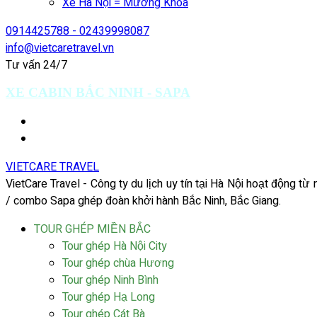
Xe Hà Nội = Mường Khoa
0914425788 - 02439998087
info@vietcaretravel.vn
Tư vấn 24/7
XE CABIN BẮC NINH - SAPA
VIETCARE TRAVEL
VietCare Travel - Công ty du lịch uy tín tại Hà Nội hoạt động t
/ combo Sapa ghép đoàn khởi hành Bắc Ninh, Bắc Giang.
TOUR GHÉP MIỀN BẮC
Tour ghép Hà Nội City
Tour ghép chùa Hương
Tour ghép Ninh Bình
Tour ghép Hạ Long
Tour ghép Cát Bà