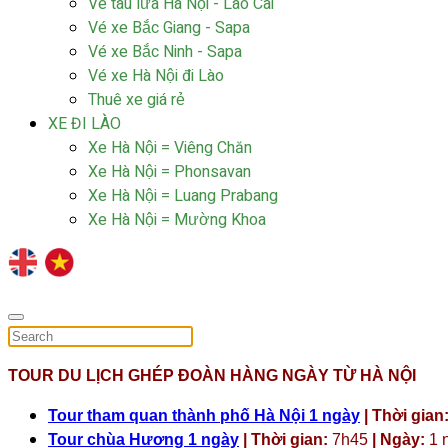
Vé tàu lửa Hà Nội - Lào Cai
Vé xe Bắc Giang - Sapa
Vé xe Bắc Ninh - Sapa
Vé xe Hà Nội đi Lào
Thuê xe giá rẻ
XE ĐI LÀO
Xe Hà Nội = Viêng Chăn
Xe Hà Nội = Phonsavan
Xe Hà Nội = Luang Prabang
Xe Hà Nội = Mường Khoa
TOUR DU LỊCH GHÉP ĐOÀN HÀNG NGÀY TỪ HÀ NỘI
Tour tham quan thành phố Hà Nội 1 ngày
| Thời gian
Tour chùa Hương 1 ngày
| Thời gian:
7h45
| Ngày:
1 