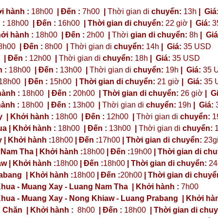
i hành :
18h00
| Đến :
7h00
|
Thời gian di
chuyển:
13h
|
Giá
 :
18h00
| Đến :
16h00
| Thời gian di chuyển:
22 giờ
| Giá:
3
ởi hành :
18h00
| Đến :
2h00
|
Thời
gian di chuyển:
8h
|
Giá
8h00
| Đến :
8h00
|
Thời gian di
chuyển:
14h
|
Giá:
35 USD
| Đến :
12h00
|
Thời gian di
chuyển:
18h
|
Giá:
35 USD
 :
18h00
| Đến :
13h00
|
Thời gian di
chuyển:
19h
|
Giá:
35 
18h00
| Đến :
15h00
| Thời gian di chuyển:
21 giờ
| Giá:
35 
hành :
18h00
| Đến :
20h00
| Thời gian di chuyển:
26 giờ
| G
ành :
18h00
| Đến :
13h00
|
Thời gian di
chuyển:
19h
|
Giá:
y
| Khởi hành :
18h00
| Đến :
12h00
|
Thời gian di
chuyển:
1
a | Khởi hành :
18h00
| Đến :
13h00
|
Thời gian di
chuyển:
| Khởi hành :
18h00
| Đến :
17h00
| Thời gian di chuyển:
23g
 Nam Tha | Khởi hành :
18h00
| Đến :
19h00
| Thời gian di ch
w | Khởi hành :
18h00
| Đến :
18h00
| Thời gian di chuyển:
24
abang | Khởi hành :
18h00
| Đến :
20h00
| Thời gian di chuyể
hua - Muang Xay - Luang Nam Tha | Khởi hành :
7h00
hua - Muang Xay - Nong Khiaw - Luang Prabang | Khởi hàn
 Chăn | Khởi hành :
8h00
| Đến :
18h00
| Thời gian di chu