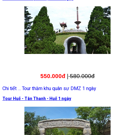
550.000đ
|
580.000đ
Chi tiết … Tour thăm khu quân sự DMZ 1 ngày
Tour Huế - Tân Thanh - Huế 1 ngày