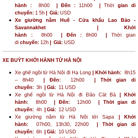
hành :
8h00
| Đến :
11h00
|
Thời
gian di
chuyển:
1 5h
|
Giá:
USD
Xe giường nằm Huế - Cửa khẩu Lao Bảo -
Savannakhet | Khởi
hành :
8h00
| Đến :
8h00
|
Thời gian
di
chuyển:
12h
|
Giá:
USD
XE BUÝT KHỞI HÀNH TỪ HÀ NỘI
Xe ghế ngồi từ Hà Nội đi Hạ Long
| Khởi hành:
8h15
– 8h40
| Đến:
12h00
| Thời gian di
chuyển:
3h
| Giá:
11 USD
Xe ghế ngồi từ Hà Nội đi Đảo Cát Bà
| Khởi
hành:
8h00
| Đến:
12h00
| Thời gian di
chuyển:
4h
| Giá:
12 USD
Xe giường nằm từ Hà Nội tới Sapa
| Khởi
hành:
07h00, 13h30, 22h00
| Thời gian di
chuyển:
6h
| Giá:
10 USD