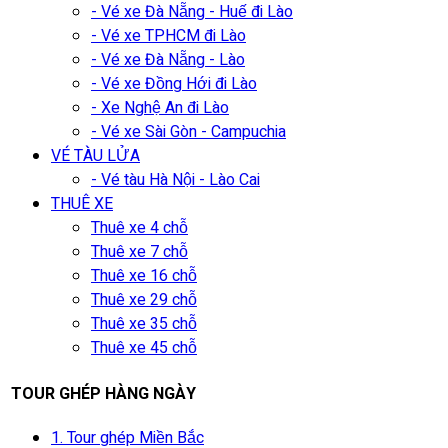
- Vé xe Đà Nẵng - Huế đi Lào
- Vé xe TPHCM đi Lào
- Vé xe Đà Nẵng - Lào
- Vé xe Đồng Hới đi Lào
- Xe Nghệ An đi Lào
- Vé xe Sài Gòn - Campuchia
VÉ TÀU LỬA
- Vé tàu Hà Nội - Lào Cai
THUÊ XE
Thuê xe 4 chỗ
Thuê xe 7 chỗ
Thuê xe 16 chỗ
Thuê xe 29 chỗ
Thuê xe 35 chỗ
Thuê xe 45 chỗ
TOUR GHÉP HÀNG NGÀY
1. Tour ghép Miền Bắc