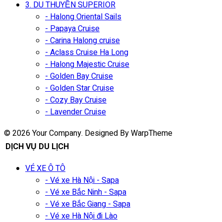
3. DU THUYỀN SUPERIOR
- Halong Oriental Sails
- Papaya Cruise
- Carina Halong cruise
- Aclass Cruise Ha Long
- Halong Majestic Cruise
- Golden Bay Cruise
- Golden Star Cruise
- Cozy Bay Cruise
- Lavender Cruise
© 2026 Your Company. Designed By WarpTheme
DỊCH VỤ DU LỊCH
VÉ XE Ô TÔ
- Vé xe Hà Nội - Sapa
- Vé xe Bắc Ninh - Sapa
- Vé xe Bắc Giang - Sapa
- Vé xe Hà Nội đi Lào