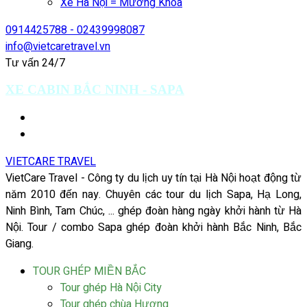
Xe Hà Nội = Mường Khoa
0914425788 - 02439998087
info@vietcaretravel.vn
Tư vấn 24/7
XE CABIN BẮC NINH - SAPA
VIETCARE TRAVEL
VietCare Travel - Công ty du lịch uy tín tại Hà Nội hoạt động từ
năm 2010 đến nay. Chuyên các tour du lịch Sapa, Hạ Long,
Ninh Bình, Tam Chúc, ... ghép đoàn hàng ngày khởi hành từ Hà
Nội. Tour / combo Sapa ghép đoàn khởi hành Bắc Ninh, Bắc
Giang.
TOUR GHÉP MIỀN BẮC
Tour ghép Hà Nội City
Tour ghép chùa Hương