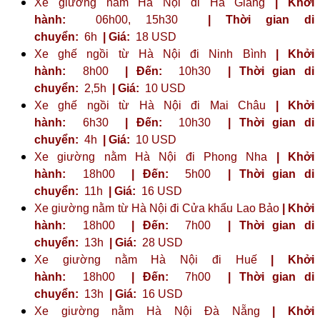
Xe giường nằm Hà Nội đi Hà Giang
| Khởi
hành:
06h00, 15h30
| Thời gian di
chuyển:
6h
| Giá:
18 USD
Xe ghế ngồi từ Hà Nội đi Ninh Bình
| Khởi
hành:
8h00
| Đến:
10h30
| Thời gian di
chuyển:
2,5h
| Giá:
10 USD
Xe ghế ngồi từ Hà Nội đi Mai Châu
| Khởi
hành:
6h30
| Đến:
10h30
| Thời gian di
chuyển:
4h
| Giá:
10 USD
Xe giường nằm Hà Nội đi Phong Nha
| Khởi
hành:
18h00
| Đến:
5h00
| Thời gian di
chuyển:
11h
| Giá:
16 USD
Xe giường nằm từ Hà Nội đi Cửa khẩu Lao Bảo
| Khởi
hành:
18h00
| Đến:
7h00
| Thời gian di
chuyển:
13h
| Giá:
28 USD
Xe giường nằm Hà Nội đi Huế
| Khởi
hành:
18h00
| Đến:
7h00
| Thời gian di
chuyển:
13h
| Giá:
16 USD
Xe giường nằm Hà Nội Đà Nẵng
| Khởi