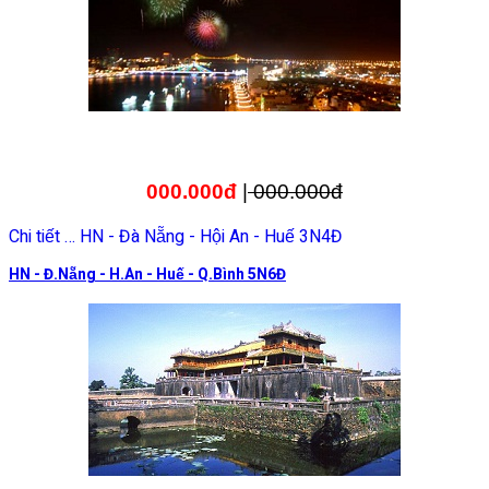
000.000đ
|
000.000đ
Chi tiết … HN - Đà Nẵng - Hội An - Huế 3N4Đ
HN - Đ.Nẵng - H.An - Huế - Q.Bình 5N6Đ