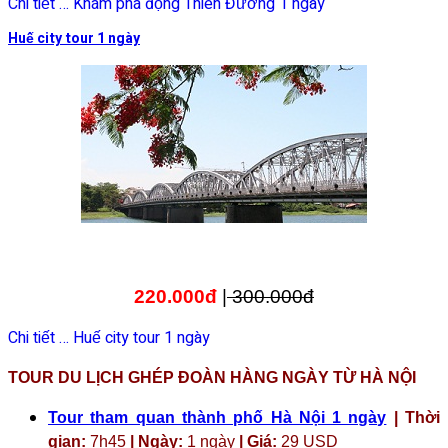
Chi tiết … Khám phá động Thiên Đường 1 ngày
Huế city tour 1 ngày
220.000đ
|
300.000đ
Chi tiết … Huế city tour 1 ngày
TOUR DU LỊCH GHÉP ĐOÀN HÀNG NGÀY TỪ HÀ NỘI
Tour tham quan thành phố Hà Nội 1 ngày
| Thời
gian:
7h45
| Ngày:
1 ngày
| Giá:
29 USD