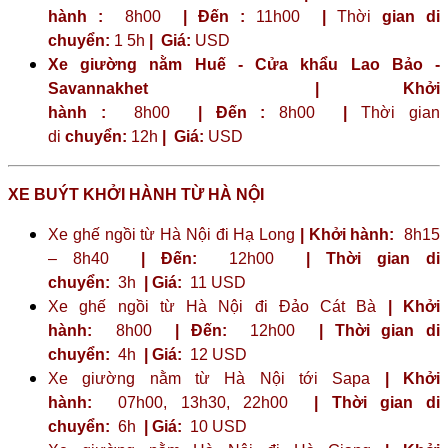
hành :
8h00
| Đến :
11h00
|
Thời
gian di
chuyển:
1 5h
|
Giá:
USD
Xe giường nằm Huế - Cửa khẩu Lao Bảo -
Savannakhet | Khởi
hành :
8h00
| Đến :
8h00
|
Thời gian
di
chuyển:
12h
|
Giá:
USD
XE BUÝT KHỞI HÀNH TỪ HÀ NỘI
Xe ghế ngồi từ Hà Nội đi Hạ Long
| Khởi hành:
8h15
– 8h40
| Đến:
12h00
| Thời gian di
chuyển:
3h
| Giá:
11 USD
Xe ghế ngồi từ Hà Nội đi Đảo Cát Bà
| Khởi
hành:
8h00
| Đến:
12h00
| Thời gian di
chuyển:
4h
| Giá:
12 USD
Xe giường nằm từ Hà Nội tới Sapa
| Khởi
hành:
07h00, 13h30, 22h00
| Thời gian di
chuyển:
6h
| Giá:
10 USD