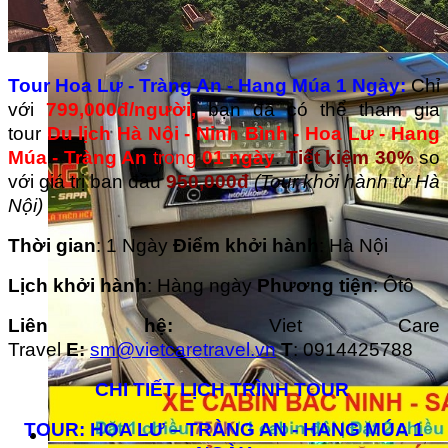
Tour Hoa Lư - Tràng An - Hang Múa 1 Ngày:
Chỉ
với
799,000đ/người,
bạn đã có thể tham gia
tour
Du lịch Hà Nội - Ninh Bình - Hoa Lư - Hang
Múa - Tràng An
trong
01 ngày
.
Tiết kiệm 30%
so
với giá trị ban đầu
950,
000đ
(Tour khởi hành từ Hà
Nội)
Thời gian
: 1 Ngày
Điểm khởi hành
: Hà Nội
Lịch khởi hành
: Hàng ngày
Phương tiện
: Ôtô
Liên hệ:
Viet Care
Travel
E:
sm@vietcaretravel.vn
T
: 0914425788
CHI TIẾT LỊCH TRÌNH TOUR
TOUR:
HOA LƯ – TRÀNG AN
-
HANG MÚA
1