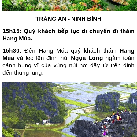
TRÀNG AN - NINH BÌNH
15h15:
Quý khách tiếp tục di chuyển đi thăm
Hang Múa
.
15
h
30
:
Đến Hang Múa quý khách thăm
Hang
Múa
và leo lên đỉnh núi
Ngọa Long
ngắm toàn
cảnh hung vĩ của vùng núi nơi đây từ trên đỉnh
đến thung lũng.