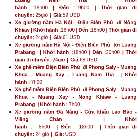
Luang Nam Tha | Khởi
hành :
18h00
| Đến :
19h00
| Thời gian di
chuyển:
25giờ
| Giá:
59 USD
Xe giường nằm Hà Nội - Điện Biên Phủ đi Nông
Khiaw | Khởi hành :
18h00
| Đến :
18h00
| Thời gian di
chuyển:
24giờ
| Giá:
61 USD
Xe giường nằm Hà Nội - Điện Biên Phủ tới Luang
Prabang | Khởi hành :
18h00
| Đến :
20h00
| Thời
gian di chuyển:
24giờ
| Giá:
68 USD
Xe ghế mềm Điện Biên Phủ đi Phong Saly - Muang
Khua - Muang Xay - Luang Nam Tha | Khởi
hành :
7h00
Xe ghế mềm Điện Biên Phủ đi Phong Saly - Muang
Khua - Muang Xay - Nong Khiaw - Luang
Prabang | Khởi hành :
7h00
Xe giường nằm Đà Nẵng - Cửa khẩu Lao Bảo -
Viêng Chăn | Khởi
hành :
8h00
| Đến :
18h00
| Thời gian di
chuyển:
24 giờ
| Giá:
USD