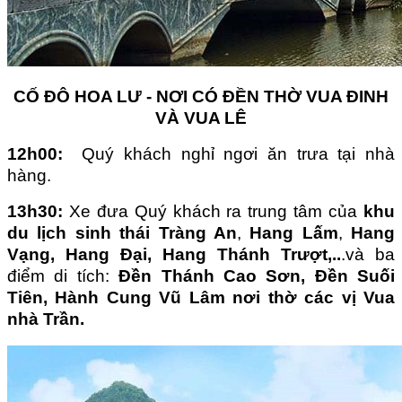
CỐ ĐÔ HOA LƯ - NƠI CÓ ĐỀN THỜ VUA ĐINH
VÀ VUA LÊ
12h00:
Quý khách nghỉ ngơi ăn trưa tại nhà
hàng.
13h30:
Xe đưa Quý khách ra trung tâm của
khu
du lịch sinh thái Tràng An
,
Hang Lấm
,
Hang
Vạng,
Hang
Đại
, Hang
Thánh Trượt
,
..
.và ba
điểm di tích:
Đền T
hánh Cao Sơn
,
Đền Suối
Tiên, Hành Cung Vũ Lâm
nơi thờ các vị Vua
nhà Trần.