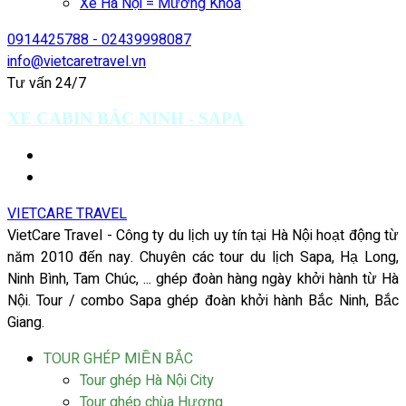
Xe Hà Nội = Mường Khoa
0914425788 - 02439998087
info@vietcaretravel.vn
Tư vấn 24/7
XE CABIN BẮC NINH - SAPA
VIETCARE TRAVEL
VietCare Travel - Công ty du lịch uy tín tại Hà Nội hoạt động từ
năm 2010 đến nay. Chuyên các tour du lịch Sapa, Hạ Long,
Ninh Bình, Tam Chúc, ... ghép đoàn hàng ngày khởi hành từ Hà
Nội. Tour / combo Sapa ghép đoàn khởi hành Bắc Ninh, Bắc
Giang.
TOUR GHÉP MIỀN BẮC
Tour ghép Hà Nội City
Tour ghép chùa Hương