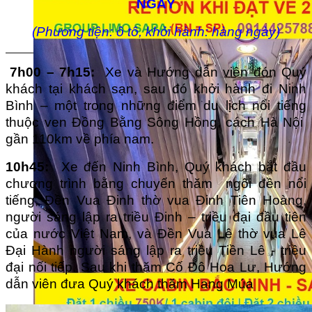
NGÀY
(Phương tiện: ô tô, khởi hành: hàng ngày)
7
h0
0 –
7h15
:
Xe và Hướng dẫn viên đón Quý
khách tại khách sạn, sau đó khởi hành đi Ninh
Bình – một trong những điểm du lịch nổi tiếng
thuộc ven Đồng Bằng Sông Hồng, cách Hà Nội
gần 110km về phía nam.
10
h45
:
Xe đến Ninh Bình, Quý khách bắt đầu
chương trình bằng chuyến thăm ngôi đền nổi
tiếng, Đền Vua Đinh thờ vua Đinh Tiên Hoàng,
người sáng lập ra triều Đinh – triều đại đầu tiên
của nước Việt Nam, và Đền Vua Lê thờ vua Lê
Đại Hành người sáng lập ra triều Tiền Lê - triều
đại nối tiếp. Sau khi thăm Cố Đô Hoa Lư, Hướng
dẫn viên đưa Quý khách thăm Hang Múa