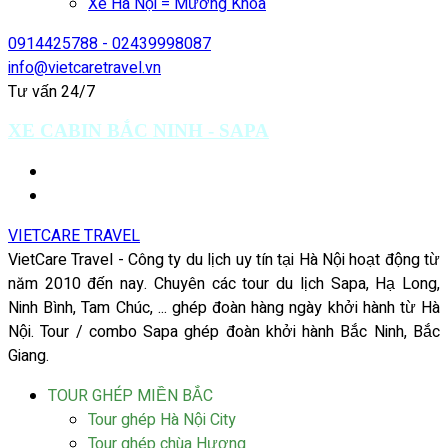
Xe Hà Nội = Mường Khoa
0914425788 - 02439998087
info@vietcaretravel.vn
Tư vấn 24/7
XE CABIN BẮC NINH - SAPA
VIETCARE TRAVEL
VietCare Travel - Công ty du lịch uy tín tại Hà Nội hoạt động từ
năm 2010 đến nay. Chuyên các tour du lịch Sapa, Hạ Long,
Ninh Bình, Tam Chúc, ... ghép đoàn hàng ngày khởi hành từ Hà
Nội. Tour / combo Sapa ghép đoàn khởi hành Bắc Ninh, Bắc
Giang.
TOUR GHÉP MIỀN BẮC
Tour ghép Hà Nội City
Tour ghép chùa Hương