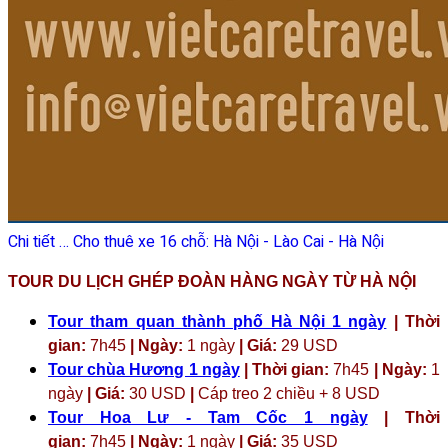
Chi tiết … Cho thuê xe 16 chỗ: Hà Nội - Lào Cai - Hà Nội
TOUR DU LỊCH GHÉP ĐOÀN HÀNG NGÀY TỪ HÀ NỘI
Tour tham quan thành phố Hà Nội 1 ngày
| Thời
gian:
7h45
| Ngày:
1 ngày
| Giá:
29 USD
Tour chùa Hương 1 ngày
| Thời gian:
7h45
| Ngày:
1
ngày
| Giá:
30 USD
|
Cáp treo 2 chiều + 8 USD
Tour Hoa Lư - Tam Cốc 1 ngày
| Thời
gian:
7h45
| Ngày:
1 ngày
| Giá:
35 USD