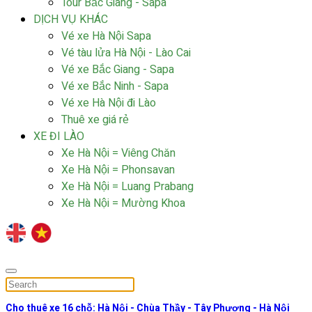
Tour Bắc Giang - Sapa
DỊCH VỤ KHÁC
Vé xe Hà Nội Sapa
Vé tàu lửa Hà Nội - Lào Cai
Vé xe Bắc Giang - Sapa
Vé xe Bắc Ninh - Sapa
Vé xe Hà Nội đi Lào
Thuê xe giá rẻ
XE ĐI LÀO
Xe Hà Nội = Viêng Chăn
Xe Hà Nội = Phonsavan
Xe Hà Nội = Luang Prabang
Xe Hà Nội = Mường Khoa
Cho thuê xe 16 chỗ: Hà Nội - Chùa Thầy - Tây Phương - Hà Nội