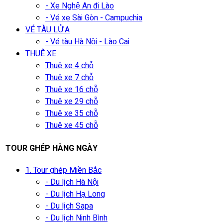
- Xe Nghệ An đi Lào
- Vé xe Sài Gòn - Campuchia
VÉ TÀU LỬA
- Vé tàu Hà Nội - Lào Cai
THUÊ XE
Thuê xe 4 chỗ
Thuê xe 7 chỗ
Thuê xe 16 chỗ
Thuê xe 29 chỗ
Thuê xe 35 chỗ
Thuê xe 45 chỗ
TOUR GHÉP HÀNG NGÀY
1. Tour ghép Miền Bắc
- Du lịch Hà Nội
- Du lịch Hạ Long
- Du lịch Sapa
- Du lịch Ninh Bình