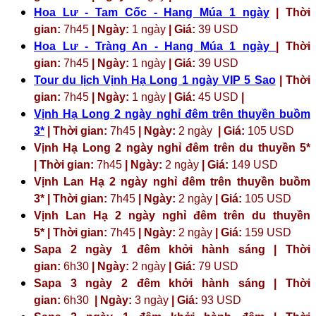
Hoa Lư - Tam Cốc - Hang Múa 1 ngày
| Thời
gian:
7h45
| Ngày:
1 ngày
| Giá:
39 USD
Hoa Lư - Tràng An - Hang Múa 1 ngày
| Thời
gian:
7h45
| Ngày:
1 ngày
| Giá:
39 USD
Tour du lịch Vịnh Hạ Long 1 ngày VIP 5 Sao
| Thời
gian:
7h45
| Ngày:
1 ngày
| Giá:
45 USD
|
Vịnh Hạ Long 2 ngày nghỉ đêm trên thuyền buồm
3*
| Thời gian:
7h45
| Ngày:
2 ngày
| Giá:
105 USD
Vịnh Hạ Long 2 ngày nghỉ đêm trên du thuyền 5*
| Thời gian:
7h45
| Ngày:
2 ngày
| Giá:
149 USD
Vịnh Lan Hạ 2 ngày nghỉ đêm trên thuyền buồm
3* | Thời gian:
7h45
| Ngày:
2 ngày
| Giá:
105 USD
Vịnh Lan Hạ 2 ngày nghỉ đêm trên du thuyền
5* | Thời gian:
7h45
| Ngày:
2 ngày
| Giá:
159 USD
Sapa 2 ngày 1 đêm khởi hành sáng | Thời
gian:
6h30
| Ngày:
2 ngày
| Giá:
79 USD
Sapa 3 ngày 2 đêm khởi hành sáng | Thời
gian:
6h30
| Ngày:
3 ngày
| Giá:
93 USD