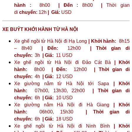
hành :
8h00
| Đến :
8h00
|
Thời gian
di
chuyển:
12h
|
Giá:
USD
XE BUÝT KHỞI HÀNH TỪ HÀ NỘI
Xe ghế ngồi từ Hà Nội đi Hạ Long
| Khởi hành:
8h15
– 8h40
| Đến:
12h00
| Thời gian di
chuyển:
3h
| Giá:
11 USD
Xe ghế ngồi từ Hà Nội đi Đảo Cát Bà
| Khởi
hành:
8h00
| Đến:
12h00
| Thời gian di
chuyển:
4h
| Giá:
12 USD
Xe giường nằm từ Hà Nội tới Sapa
| Khởi
hành:
07h00, 13h30, 22h00
| Thời gian di
chuyển:
6h
| Giá:
10 USD
Xe giường nằm Hà Nội đi Hà Giang
| Khởi
hành:
06h00, 15h30
| Thời gian di
chuyển:
6h
| Giá:
18 USD
Xe ghế ngồi từ Hà Nội đi Ninh Bình
| Khởi