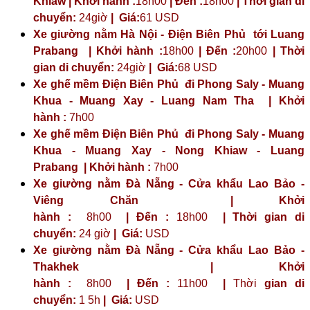
Khiaw | Khởi hành :
18h00
| Đến :
18h00
| Thời gian di
chuyển:
24giờ
| Giá:
61 USD
Xe giường nằm Hà Nội - Điện Biên Phủ tới Luang
Prabang | Khởi hành :
18h00
| Đến :
20h00
| Thời
gian di chuyển:
24giờ
| Giá:
68 USD
Xe ghế mềm Điện Biên Phủ đi Phong Saly - Muang
Khua - Muang Xay - Luang Nam Tha | Khởi
hành :
7h00
Xe ghế mềm Điện Biên Phủ đi Phong Saly - Muang
Khua - Muang Xay - Nong Khiaw - Luang
Prabang | Khởi hành :
7h00
Xe giường nằm Đà Nẵng - Cửa khẩu Lao Bảo -
Viêng Chăn | Khởi
hành :
8h00
| Đến :
18h00
| Thời gian di
chuyển:
24 giờ
| Giá:
USD
Xe giường nằm Đà Nẵng - Cửa khẩu Lao Bảo -
Thakhek | Khởi
hành :
8h00
| Đến :
11h00
|
Thời
gian di
chuyển:
1 5h
|
Giá:
USD