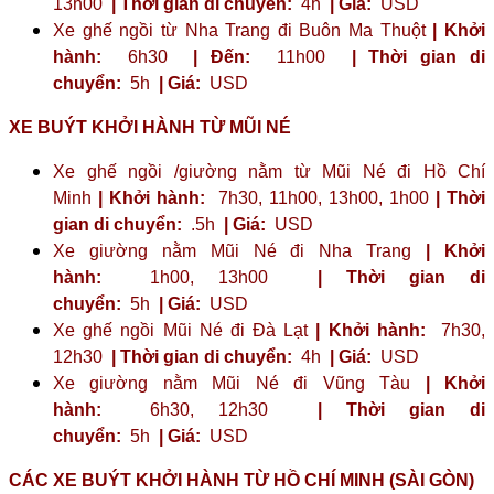
13h00
| Thời gian di chuyển:
4h
| Giá:
USD
Xe ghế ngồi từ Nha Trang đi Buôn Ma Thuột
| Khởi
hành:
6h30
| Đến:
11h00
| Thời gian di
chuyển:
5h
| Giá:
USD
XE BUÝT KHỞI HÀNH TỪ MŨI NÉ
Xe ghế ngồi /giường nằm từ Mũi Né đi Hồ Chí
Minh
| Khởi hành:
7h30, 11h00, 13h00, 1h00
| Thời
gian di chuyển:
.5h
| Giá:
USD
Xe giường nằm Mũi Né đi Nha Trang
| Khởi
hành:
1h00, 13h00
| Thời gian di
chuyển:
5h
| Giá:
USD
Xe ghế ngồi Mũi Né đi Đà Lạt
| Khởi hành:
7h30,
12h30
| Thời gian di chuyển:
4h
| Giá:
USD
Xe giường nằm Mũi Né đi Vũng Tàu
| Khởi
hành:
6h30, 12h30
| Thời gian di
chuyển:
5h
| Giá:
USD
CÁC XE BUÝT KHỞI HÀNH TỪ HỒ CHÍ MINH (SÀI GÒN)