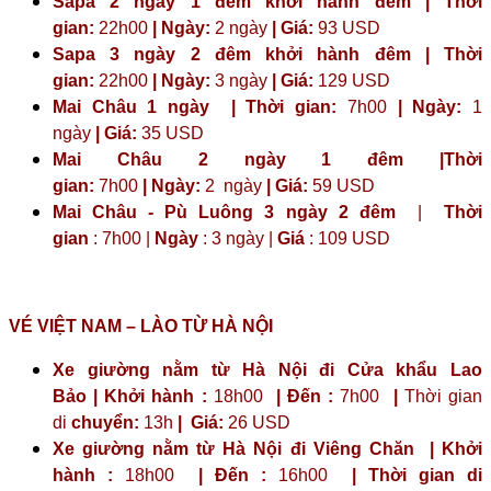
Sapa 2 ngày 1 đêm khởi hành đêm | Thời
gian:
22h00
| Ngày:
2 ngày
| Giá:
93 USD
Sapa 3 ngày 2 đêm khởi hành đêm | Thời
gian:
22h00
| Ngày:
3 ngày
| Giá:
129 USD
Mai Châu 1 ngày | Thời gian:
7h00
| Ngày:
1
ngày
| Giá:
35 USD
Mai Châu 2 ngày 1 đêm |Thời
gian:
7h00
| Ngày:
2 ngày
|
Giá:
59 USD
Mai Châu - Pù Luông 3 ngày 2 đêm
|
Thời
gian
: 7h00 |
Ngày
: 3 ngày |
Giá
: 109 USD
VÉ VIỆT NAM – LÀO TỪ HÀ NỘI
Xe giường nằm từ Hà Nội đi Cửa khẩu Lao
Bảo | Khởi hành :
18h00
| Đến :
7h00
|
Thời gian
di
chuyển:
13h
|
Giá:
26 USD
Xe giường nằm từ Hà Nội đi Viêng Chăn | Khởi
hành :
18h00
| Đến :
16h00
| Thời gian di