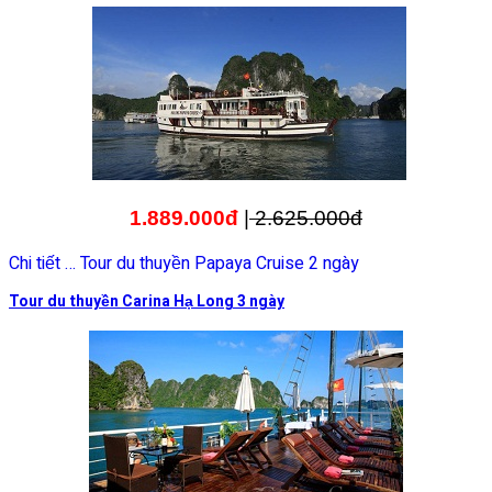
1.889.000đ
|
2.625.000đ
Chi tiết … Tour du thuyền Papaya Cruise 2 ngày
Tour du thuyền Carina Hạ Long 3 ngày