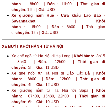
hành :
8h00
| Đến :
11h00
|
Thời
gian di
chuyển:
1 5h
|
Giá:
USD
Xe giường nằm Huế - Cửa khẩu Lao Bảo -
Savannakhet | Khởi
hành :
8h00
| Đến :
8h00
|
Thời gian
di
chuyển:
12h
|
Giá:
USD
XE BUÝT KHỞI HÀNH TỪ HÀ NỘI
Xe ghế ngồi từ Hà Nội đi Hạ Long
| Khởi hành:
8h15
– 8h40
| Đến:
12h00
| Thời gian di
chuyển:
3h
| Giá:
11 USD
Xe ghế ngồi từ Hà Nội đi Đảo Cát Bà
| Khởi
hành:
8h00
| Đến:
12h00
| Thời gian di
chuyển:
4h
| Giá:
12 USD
Xe giường nằm từ Hà Nội tới Sapa
| Khởi
hành:
07h00, 13h30, 22h00
| Thời gian di
chuyển:
6h
| Giá:
10 USD