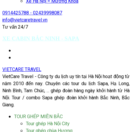
Xe Hà Nội = Mường Khoa
0914425788 - 02439998087
info@vietcaretravel.vn
Tư vấn 24/7
XE CABIN BẮC NINH - SAPA
VIETCARE TRAVEL
VietCare Travel - Công ty du lịch uy tín tại Hà Nội hoạt động từ
năm 2010 đến nay. Chuyên các tour du lịch Sapa, Hạ Long,
Ninh Bình, Tam Chúc, ... ghép đoàn hàng ngày khởi hành từ Hà
Nội. Tour / combo Sapa ghép đoàn khởi hành Bắc Ninh, Bắc
Giang.
TOUR GHÉP MIỀN BẮC
Tour ghép Hà Nội City
Tour ghép chùa Hương