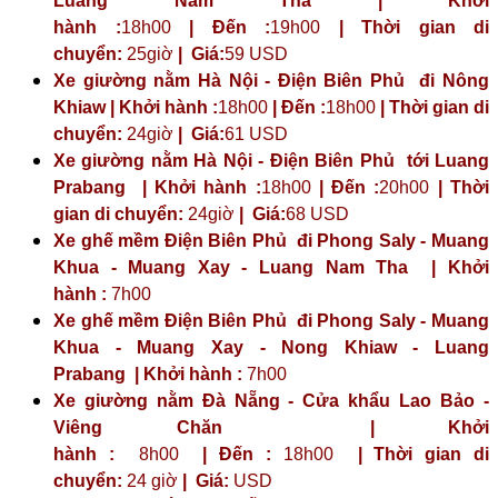
Luang Nam Tha | Khởi
hành :
18h00
| Đến :
19h00
| Thời gian di
chuyển:
25giờ
| Giá:
59 USD
Xe giường nằm Hà Nội - Điện Biên Phủ đi Nông
Khiaw | Khởi hành :
18h00
| Đến :
18h00
| Thời gian di
chuyển:
24giờ
| Giá:
61 USD
Xe giường nằm Hà Nội - Điện Biên Phủ tới Luang
Prabang | Khởi hành :
18h00
| Đến :
20h00
| Thời
gian di chuyển:
24giờ
| Giá:
68 USD
Xe ghế mềm Điện Biên Phủ đi Phong Saly - Muang
Khua - Muang Xay - Luang Nam Tha | Khởi
hành :
7h00
Xe ghế mềm Điện Biên Phủ đi Phong Saly - Muang
Khua - Muang Xay - Nong Khiaw - Luang
Prabang | Khởi hành :
7h00
Xe giường nằm Đà Nẵng - Cửa khẩu Lao Bảo -
Viêng Chăn | Khởi
hành :
8h00
| Đến :
18h00
| Thời gian di
chuyển:
24 giờ
| Giá:
USD