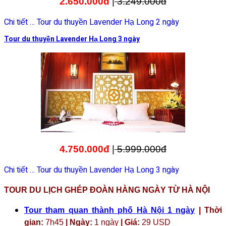
2.650.000đ
|
3.249.000đ
Chi tiết … Tour du thuyền Lavender Hạ Long 2 ngày
Tour du thuyền Lavender Hạ Long 3 ngày
4.750.000đ
|
5.999.000đ
Chi tiết … Tour du thuyền Lavender Hạ Long 3 ngày
TOUR DU LỊCH GHÉP ĐOÀN HÀNG NGÀY TỪ HÀ NỘI
Tour tham quan thành phố Hà Nội 1 ngày
| Thời
gian:
7h45
| Ngày:
1 ngày
| Giá:
29 USD