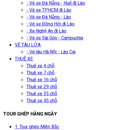
- Vé xe Đà Nẵng - Huế đi Lào
- Vé xe TPHCM đi Lào
- Vé xe Đà Nẵng - Lào
- Vé xe Đồng Hới đi Lào
- Xe Nghệ An đi Lào
- Vé xe Sài Gòn - Campuchia
VÉ TÀU LỬA
- Vé tàu Hà Nội - Lào Cai
THUÊ XE
Thuê xe 4 chỗ
Thuê xe 7 chỗ
Thuê xe 16 chỗ
Thuê xe 29 chỗ
Thuê xe 35 chỗ
Thuê xe 45 chỗ
TOUR GHÉP HÀNG NGÀY
1. Tour ghép Miền Bắc