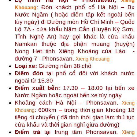
Xieng
: Đón khách phổ cổ Hà Nội – Bx
Khouang
Nước Ngầm ( hoặc điểm tập kết ngoài bến
tùy ngày) đi Đường mòn Hồ Chí Minh – Quốc
Lộ 7A - cửa khẩu Nậm Cắn (Huyện Kỳ Sơn,
Tỉnh Nghệ An) hay gọi khác là cửa khẩu
Namkan thuộc địa phận muang (huyện)
Nong Het tỉnh Xiêng Khoảng của Lào -
đường 7 -
Phonsavan,
Xieng Khouang
Loại xe:
Giường nằm 38 chỗ
Điểm đón
tại phố cổ đối với khách nước
ngoài từ 15.30
Điểm xuất bến:
17.30 – 18.00 tại bến xe
Nước Ngầm hoặc ngoài bến xe tùy ngày
Khoảng cách Hà Nội –
Phonsavan,
Xieng
: 600km – trong thời gian khoảng 18
Khouang
tiếng di chuyển ( đã tính thời gian làm thủ tục
cửa khẩu và thời gian nghỉ giữa đường)
Điểm trả
tại trung tâm
Phonsavan,
Xieng