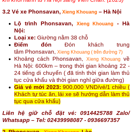
3.2 Vé xe Phonsavan,
– Hà Nội
Xieng Khouang
Lộ trình
Phonsavan,
- Hà
Xieng Khouang
Nội:
Loại xe:
Giường nằm 38 chỗ
Điểm đón
Đón khách trung
tâm
Phonsavan,
Xieng Khouang ( trên đường 7)
Khoảng cách
Phonsavan,
về
Xieng Khouang
Hà Nội: 600km – trong thời gian khoảng 22 -
24 tiếng di chuyển ( đã tính thời gian làm thủ
tục cửa khẩu và thời gian nghỉ giữa đường)
Giá vé mới 2023:
900,000 VND/vé/1 chiều (
Khách tự túc ăn, lái xe sẽ hướng dẫn làm thủ
tục qua cửa khẩu)
Liên hệ giữ chỗ đặt vé: 0914425788 Zalo/
Whatsapp – Tel: 02439998087 - 0936697357
2. Phonsavan ,
Lào