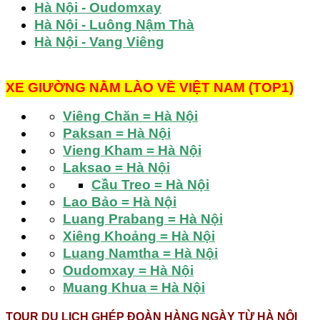
Hà Nội - Oudomxay
Hà Nội - Luông Nậm Thà
Hà Nội - Vang Viêng
XE GIƯỜNG NẰM
LÀO VỀ VIỆT NAM (TOP1)
Viêng Chăn = Hà Nội
Paksan = Hà Nội
Vieng Kham = Hà Nội
Laksao = Hà Nội
Cầu Treo = Hà Nội
Lao Bảo = Hà Nội
Luang Prabang = Hà Nội
Xiêng Khoảng = Hà Nội
Luang Namtha = Hà Nội
Oudomxay = Hà Nội
Muang Khua = Hà Nội
TOUR DU LỊCH GHÉP ĐOÀN HÀNG NGÀY TỪ HÀ NỘI