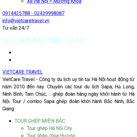
Xe Hà Nội = Mường Khoa
0914425788 - 02439998087
info@vietcaretravel.vn
Tư vấn 24/7
XE CABIN BẮC NINH - SAPA
VIETCARE TRAVEL
VietCare Travel - Công ty du lịch uy tín tại Hà Nội hoạt động từ
năm 2010 đến nay. Chuyên các tour du lịch Sapa, Hạ Long,
Ninh Bình, Tam Chúc, ... ghép đoàn hàng ngày khởi hành từ Hà
Nội. Tour / combo Sapa ghép đoàn khởi hành Bắc Ninh, Bắc
Giang.
TOUR GHÉP MIỀN BẮC
Tour ghép Hà Nội City
Tour ghép chùa Hương