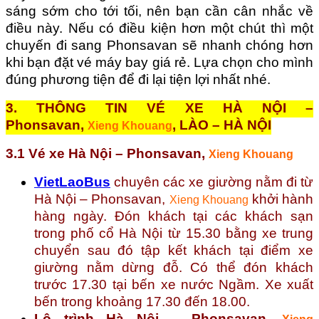
sáng sớm cho tới tối, nên bạn cần cân nhắc về
điều này. Nếu có điều kiện hơn một chút thì một
chuyến đi sang Phonsavan sẽ nhanh chóng hơn
khi bạn đặt vé máy bay giá rẻ. Lựa chọn cho mình
đúng phương tiện để đi lại tiện lợi nhất nhé.
3. THÔNG TIN VÉ XE HÀ NỘI –
Phonsavan,
, LÀO – HÀ NỘI
Xieng Khouang
3.1 Vé xe Hà Nội – Phonsavan,
Xieng Khouang
VietLaoBus
chuyên các xe giường nằm đi từ
Hà Nội –
Phonsavan,
khởi hành
Xieng Khouang
hàng ngày. Đón khách tại các khách sạn
trong phố cổ Hà Nội từ 15.30 bằng xe trung
chuyển sau đó tập kết khách tại điểm xe
giường nằm dừng đỗ. Có thể đón khách
trước 17.30 tại bến xe nước Ngầm. Xe xuất
bến trong khoảng 17.30 đến 18.00.
Lộ trình Hà Nội –
Phonsavan,