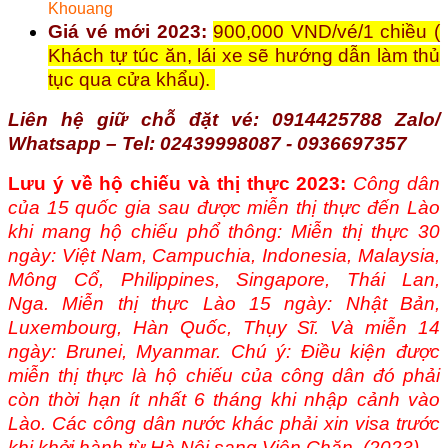
Khouang
Giá vé mới 2023:
900,000 VND/vé/1 chiều (
Khách tự túc ăn, lái xe sẽ hướng dẫn làm thủ
tục qua cửa khẩu).
Liên hệ giữ chỗ đặt vé: 0914425788 Zalo/
Whatsapp – Tel: 02439998087 - 0936697357
Lưu ý về hộ chiếu và thị thực 2023:
Công dân
của 15 quốc gia sau được miễn thị thực đến Lào
khi mang hộ chiếu phổ thông:
Miễn thị thực 30
ngày: Việt Nam, Campuchia, Indonesia, Malaysia,
Mông Cổ, Philippines, Singapore, Thái Lan,
Nga.
Miễn thị thực Lào 15 ngày: Nhật Bản,
Luxembourg, Hàn Quốc, Thụy Sĩ.
Và miễn 14
ngày: Brunei, Myanmar.
Chú ý: Điều kiện được
miễn thị thực là hộ chiếu của công dân đó phải
còn thời hạn ít nhất 6 tháng khi nhập cảnh vào
Lào.
Các công dân nước khác phải xin visa trước
khi khởi hành từ Hà Nội sang Viên Chăn. (2023)