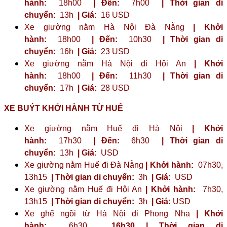
hành:
18h00
| Đến:
7h00
| Thời gian di
chuyển:
13h
| Giá:
16 USD
Xe giường nằm Hà Nội Đà Nẵng
| Khởi
hành:
18h00
| Đến:
10h30
| Thời gian di
chuyển:
16h
| Giá:
23 ​​USD
Xe giường nằm Hà Nội đi Hội An
| Khởi
hành:
18h00
| Đến:
11h30
| Thời gian di
chuyển:
17h
| Giá:
28 USD
XE BUÝT KHỞI HÀNH TỪ HUẾ
Xe giường nằm Huế đi Hà Nội
| Khởi
hành:
17h30
| Đến:
6h30
| Thời gian di
chuyển:
13h
| Giá:
USD
Xe giường nằm Huế đi Đà Nẵng
| Khởi hành:
07h30,
13h15
| Thời gian di chuyển:
3h
| Giá:
USD
Xe giường nằm Huế đi Hội An
| Khởi hành:
7h30,
13h15
| Thời gian di chuyển:
3h
| Giá:
USD
Xe ghế ngồi từ Hà Nội đi Phong Nha
| Khởi
hành:
6h30
,
16h30
| Thời gian di