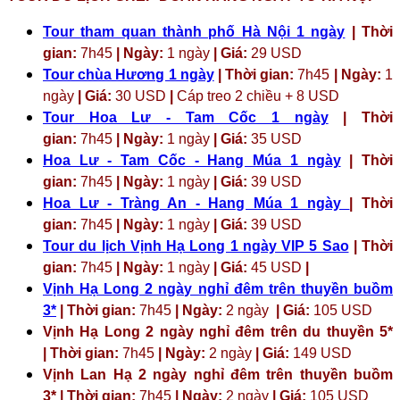
Tour tham quan thành phố Hà Nội 1 ngày
| Thời
gian:
7h45
| Ngày:
1 ngày
| Giá:
29 USD
Tour chùa Hương 1 ngày
| Thời gian:
7h45
| Ngày:
1
ngày
| Giá:
30 USD
|
Cáp treo 2 chiều + 8 USD
Tour Hoa Lư - Tam Cốc 1 ngày
| Thời
gian:
7h45
| Ngày:
1 ngày
| Giá:
35 USD
Hoa Lư - Tam Cốc - Hang Múa 1 ngày
| Thời
gian:
7h45
| Ngày:
1 ngày
| Giá:
39 USD
Hoa Lư - Tràng An - Hang Múa 1 ngày
| Thời
gian:
7h45
| Ngày:
1 ngày
| Giá:
39 USD
Tour du lịch Vịnh Hạ Long 1 ngày VIP 5 Sao
| Thời
gian:
7h45
| Ngày:
1 ngày
| Giá:
45 USD
|
Vịnh Hạ Long 2 ngày nghỉ đêm trên thuyền buồm
3*
| Thời gian:
7h45
| Ngày:
2 ngày
| Giá:
105 USD
Vịnh Hạ Long 2 ngày nghỉ đêm trên du thuyền 5*
| Thời gian:
7h45
| Ngày:
2 ngày
| Giá:
149 USD
Vịnh Lan Hạ 2 ngày nghỉ đêm trên thuyền buồm
3* | Thời gian:
7h45
| Ngày:
2 ngày
| Giá:
105 USD