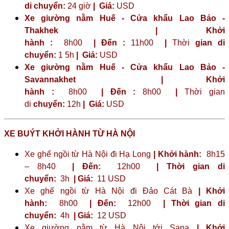
di chuyển:
24 giờ
| Giá:
USD
Xe giường nằm Huế - Cửa khẩu Lao Bảo -
Thakhek | Khởi
hành :
8h00
| Đến :
11h00
|
Thời
gian di
chuyển:
1 5h
|
Giá:
USD
Xe giường nằm Huế - Cửa khẩu Lao Bảo -
Savannakhet | Khởi
hành :
8h00
| Đến :
8h00
|
Thời gian
di
chuyển:
12h
|
Giá:
USD
XE BUÝT KHỞI HÀNH TỪ HÀ NỘI
Xe ghế ngồi từ Hà Nội đi Hạ Long
| Khởi hành:
8h15
– 8h40
| Đến:
12h00
| Thời gian di
chuyển:
3h
| Giá:
11 USD
Xe ghế ngồi từ Hà Nội đi Đảo Cát Bà
| Khởi
hành:
8h00
| Đến:
12h00
| Thời gian di
chuyển:
4h
| Giá:
12 USD
Xe giường nằm từ Hà Nội tới Sapa
| Khởi