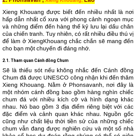
Xieng Khouang,
Xieng Khouang được biết đến nhiều nhất là nơi
hấp dẫn nhất cổ xưa với phong cảnh ngoạn mục
và những điểm đến hàng thế kỷ lưu lại dấu chân
của chiến tranh. Tuy nhiên, có rất nhiều điều thú vị
để làm ở XiengKhouang chắc chắn sẽ mang đến
cho bạn một chuyến đi đáng nhớ.
2.1. Tham quan Cánh đồng Chum
Sẽ là thiếu sót nếu không nhắc đến Cánh đồng
Chum đã được UNESCO công nhận khi đến thăm
Xieng Khouang. Nằm ở Phonsavanh, nơi đây là
một nhóm cánh đồng bao gồm hàng nghìn chiếc
chum đá với nhiều kích cỡ và hình dạng khác
nhau. Nó bao gồm 3 địa điểm riêng biệt với các
đặc điểm và cảnh quan khác nhau. Nguồn gốc
cũng như chất liệu thời tiền sử của những chiếc
chum vẫn đang được nghiên cứu và một số nhà
khảo cổ học dự đoán rằng chúng có thể có niên