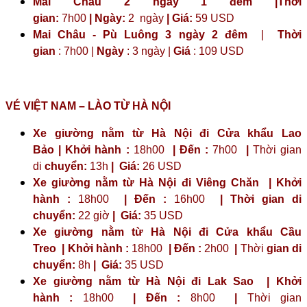
Mai Châu 2 ngày 1 đêm |Thời
gian:
7h00
| Ngày:
2 ngày
|
Giá:
59 USD
Mai Châu - Pù Luông 3 ngày 2 đêm
|
Thời
gian
: 7h00 |
Ngày
: 3 ngày |
Giá
: 109 USD
VÉ VIỆT NAM – LÀO TỪ HÀ NỘI
Xe giường nằm từ Hà Nội đi Cửa khẩu Lao
Bảo | Khởi hành :
18h00
| Đến :
7h00
|
Thời gian
di
chuyển:
13h
|
Giá:
26 USD
Xe giường nằm từ Hà Nội đi Viêng Chăn | Khởi
hành :
18h00
| Đến :
16h00
| Thời gian di
chuyển:
22 giờ
| Giá:
35 USD
Xe giường nằm từ Hà Nội đi Cửa khẩu Cầu
Treo | Khởi hành :
18h00
| Đến :
2h00
|
Thời
gian di
chuyển:
8h
|
Giá:
35 USD
Xe giường nằm từ Hà Nội đi Lak Sao | Khởi
hành :
18h00
| Đến :
8h00
|
Thời gian