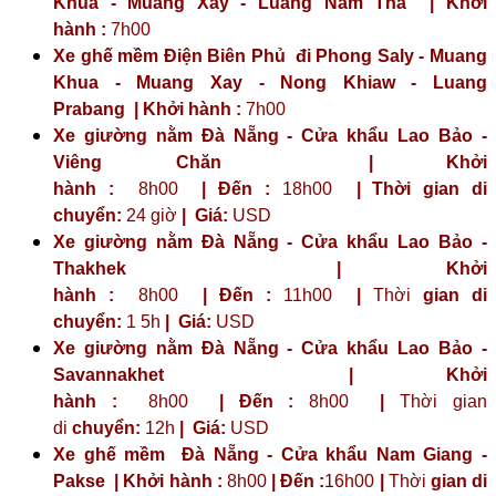
Khua - Muang Xay - Luang Nam Tha | Khởi
hành :
7h00
Xe ghế mềm Điện Biên Phủ đi Phong Saly - Muang
Khua - Muang Xay - Nong Khiaw - Luang
Prabang | Khởi hành :
7h00
Xe giường nằm Đà Nẵng - Cửa khẩu Lao Bảo -
Viêng Chăn | Khởi
hành :
8h00
| Đến :
18h00
| Thời gian di
chuyển:
24 giờ
| Giá:
USD
Xe giường nằm Đà Nẵng - Cửa khẩu Lao Bảo -
Thakhek | Khởi
hành :
8h00
| Đến :
11h00
|
Thời
gian di
chuyển:
1 5h
|
Giá:
USD
Xe giường nằm Đà Nẵng - Cửa khẩu Lao Bảo -
Savannakhet | Khởi
hành :
8h00
| Đến :
8h00
|
Thời gian
di
chuyển:
12h
|
Giá:
USD
Xe ghế mềm Đà Nẵng - Cửa khẩu Nam Giang -
Pakse | Khởi hành :
8h00
| Đến :
16h00
|
Thời
gian di