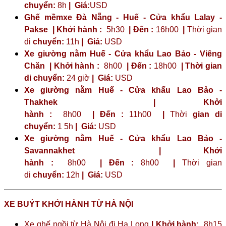
chuyển:
8h
|
Giá:
USD
Ghế mềmxe Đà Nẵng - Huế - Cửa khẩu Lalay -
Pakse | Khởi hành :
5h30
| Đến :
16h00
|
Thời gian
di
chuyển:
11h
|
Giá:
USD
Xe giường nằm Huế - Cửa khẩu Lao Bảo - Viêng
Chăn | Khởi hành :
8h00
| Đến :
18h00
| Thời gian
di chuyển:
24 giờ
| Giá:
USD
Xe giường nằm Huế - Cửa khẩu Lao Bảo -
Thakhek | Khởi
hành :
8h00
| Đến :
11h00
|
Thời
gian di
chuyển:
1 5h
|
Giá:
USD
Xe giường nằm Huế - Cửa khẩu Lao Bảo -
Savannakhet | Khởi
hành :
8h00
| Đến :
8h00
|
Thời gian
di
chuyển:
12h
|
Giá:
USD
XE BUÝT KHỞI HÀNH TỪ HÀ NỘI
Xe ghế ngồi từ Hà Nội đi Hạ Long
| Khởi hành:
8h15