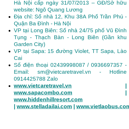
Hà Nội cấp ngày 31/07/2013 – GĐ/Sở hữu
website: Ngô Quang Lương
Địa chỉ: Số nhà 12, Khu 38A Phố Trần Phú -
Quận Ba Đình - Hà Nội
VP tại Long Biên: Số nhà 24/75 phố Vũ Đình
Tụng - Thạch Bàn - Long Biên (Gần khu
Garden City)
VP tại Sapa: 15 đường Violet, TT Sapa, Lào
Cai
Số điện thoại 02439998087 / 0936697357 -
Email: sm@vietcaretravel.vn - Hotline
0914425788 Zalo
www.vietcaretravel.vn
|
www.sapacombo.com
|
www.hiddenhillresort.com
|
www.stelladailai.com
|
www.vietlaobus.co