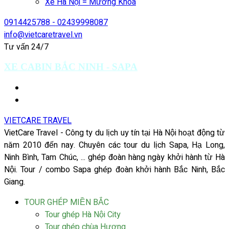
Xe Hà Nội = Mường Khoa
0914425788 - 02439998087
info@vietcaretravel.vn
Tư vấn 24/7
XE CABIN BẮC NINH - SAPA
VIETCARE TRAVEL
VietCare Travel - Công ty du lịch uy tín tại Hà Nội hoạt động từ
năm 2010 đến nay. Chuyên các tour du lịch Sapa, Hạ Long,
Ninh Bình, Tam Chúc, ... ghép đoàn hàng ngày khởi hành từ Hà
Nội. Tour / combo Sapa ghép đoàn khởi hành Bắc Ninh, Bắc
Giang.
TOUR GHÉP MIỀN BẮC
Tour ghép Hà Nội City
Tour ghép chùa Hương