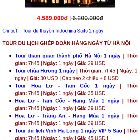
4.589.000đ
|
6.200.000đ
Chi tiết … Tour du thuyền Indochina Sails 2 ngày
TOUR DU LỊCH GHÉP ĐOÀN HÀNG NGÀY TỪ HÀ NỘI
Tour tham quan thành phố Hà Nội 1 ngày
| Thời
gian:
7h45
| Ngày:
1 ngày
| Giá:
29 USD
Tour chùa Hương 1 ngày
| Thời gian:
7h45
| Ngày:
1
ngày
| Giá:
30 USD
|
Cáp treo 2 chiều + 8 USD
Tour Hoa Lư - Tam Cốc 1 ngày
| Thời
gian:
7h45
| Ngày:
1 ngày
| Giá:
35 USD
Hoa Lư - Tam Cốc - Hang Múa 1 ngày
| Thời
gian:
7h45
| Ngày:
1 ngày
| Giá:
39 USD
Hoa Lư - Tràng An - Hang Múa 1 ngày
| Thời
gian:
7h45
| Ngày:
1 ngày
| Giá:
39 USD
Tour du lịch Vịnh Hạ Long 1 ngày VIP 5 Sao
| Thời
gian:
7h45
| Ngày:
1 ngày
| Giá:
45 USD
|