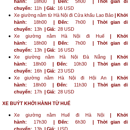
hành:
18h00
| Đến:
5h00
| Thời gian di
chuyển:
11h
| Giá:
16 USD
Xe giường nằm từ Hà Nội đi Cửa khẩu Lao Bảo
| Khởi
hành:
18h00
| Đến:
7h00
| Thời gian di
chuyển:
13h
| Giá:
28 USD
Xe giường nằm Hà Nội đi Huế
| Khởi
hành:
18h00
| Đến:
7h00
| Thời gian di
chuyển:
13h
| Giá:
16 USD
Xe giường nằm Hà Nội Đà Nẵng
| Khởi
hành:
18h00
| Đến:
10h30
| Thời gian di
chuyển:
16h
| Giá:
23 ​​USD
Xe giường nằm Hà Nội đi Hội An
| Khởi
hành:
18h00
| Đến:
11h30
| Thời gian di
chuyển:
17h
| Giá:
28 USD
XE BUÝT KHỞI HÀNH TỪ HUẾ
Xe giường nằm Huế đi Hà Nội
| Khởi
hành:
17h30
| Đến:
6h30
| Thời gian di
chuyển:
13h
| Giá:
USD