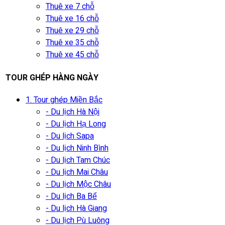
Thuê xe 7 chỗ
Thuê xe 16 chỗ
Thuê xe 29 chỗ
Thuê xe 35 chỗ
Thuê xe 45 chỗ
TOUR GHÉP HÀNG NGÀY
1. Tour ghép Miền Bắc
- Du lịch Hà Nội
- Du lịch Hạ Long
- Du lịch Sapa
- Du lịch Ninh Bình
- Du lịch Tam Chúc
- Du lịch Mai Châu
- Du lịch Mộc Châu
- Du lịch Ba Bể
- Du lịch Hà Giang
- Du lịch Pù Luông