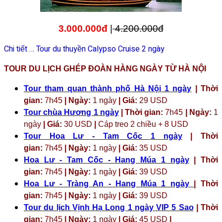
3.000.000đ
|
4.200.000đ
Chi tiết … Tour du thuyền Calypso Cruise 2 ngày
TOUR DU LỊCH GHÉP ĐOÀN HÀNG NGÀY TỪ HÀ NỘI
Tour tham quan thành phố Hà Nội 1 ngày
| Thời
gian:
7h45
| Ngày:
1 ngày
| Giá:
29 USD
Tour chùa Hương 1 ngày
| Thời gian:
7h45
| Ngày:
1
ngày
| Giá:
30 USD
|
Cáp treo 2 chiều + 8 USD
Tour Hoa Lư - Tam Cốc 1 ngày
| Thời
gian:
7h45
| Ngày:
1 ngày
| Giá:
35 USD
Hoa Lư - Tam Cốc - Hang Múa 1 ngày
| Thời
gian:
7h45
| Ngày:
1 ngày
| Giá:
39 USD
Hoa Lư - Tràng An - Hang Múa 1 ngày
| Thời
gian:
7h45
| Ngày:
1 ngày
| Giá:
39 USD
Tour du lịch Vịnh Hạ Long 1 ngày VIP 5 Sao
| Thời
gian:
7h45
| Ngày:
1 ngày
| Giá:
45 USD
|