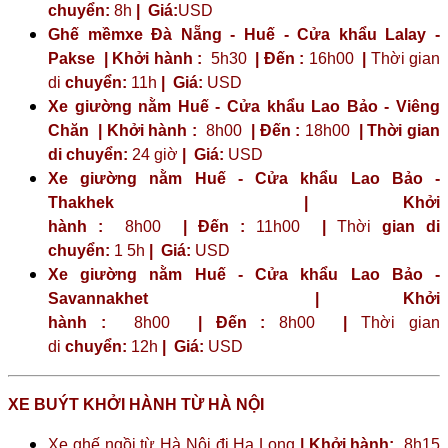
chuyển:
8h
|
Giá:
USD
Ghế mềmxe Đà Nẵng - Huế - Cửa khẩu Lalay -
Pakse | Khởi hành :
5h30
| Đến :
16h00
|
Thời gian
di
chuyển:
11h
|
Giá:
USD
Xe giường nằm Huế - Cửa khẩu Lao Bảo - Viêng
Chăn | Khởi hành :
8h00
| Đến :
18h00
| Thời gian
di chuyển:
24 giờ
| Giá:
USD
Xe giường nằm Huế - Cửa khẩu Lao Bảo -
Thakhek | Khởi
hành :
8h00
| Đến :
11h00
|
Thời
gian di
chuyển:
1 5h
|
Giá:
USD
Xe giường nằm Huế - Cửa khẩu Lao Bảo -
Savannakhet | Khởi
hành :
8h00
| Đến :
8h00
|
Thời gian
di
chuyển:
12h
|
Giá:
USD
XE BUÝT KHỞI HÀNH TỪ HÀ NỘI
Xe ghế ngồi từ Hà Nội đi Hạ Long
| Khởi hành:
8h15