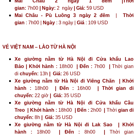
Mai Châu 2 ngày 1 đêm |Thời
gian:
7h00
| Ngày:
2 ngày
|
Giá:
59 USD
Mai Châu - Pù Luông 3 ngày 2 đêm
|
Thời
gian
: 7h00 |
Ngày
: 3 ngày |
Giá
: 109 USD
VÉ VIỆT NAM – LÀO TỪ HÀ NỘI
Xe giường nằm từ Hà Nội đi Cửa khẩu Lao
Bảo | Khởi hành :
18h00
| Đến :
7h00
|
Thời gian
di
chuyển:
13h
|
Giá:
26 USD
Xe giường nằm từ Hà Nội đi Viêng Chăn | Khởi
hành :
18h00
| Đến :
16h00
| Thời gian di
chuyển:
22 giờ
| Giá:
35 USD
Xe giường nằm từ Hà Nội đi Cửa khẩu Cầu
Treo | Khởi hành :
18h00
| Đến :
2h00
|
Thời
gian di
chuyển:
8h
|
Giá:
35 USD
Xe giường nằm từ Hà Nội đi Lak Sao | Khởi
hành :
18h00
| Đến :
8h00
|
Thời gian