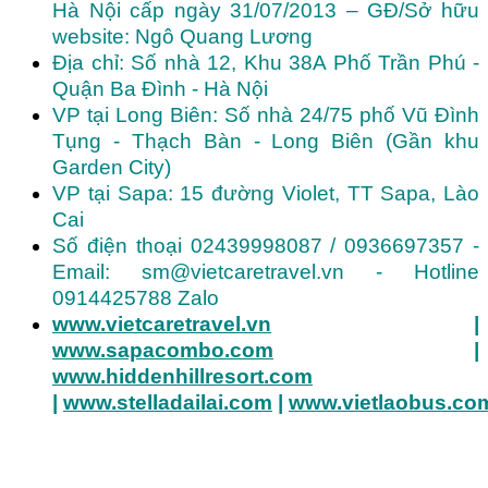
Hà Nội cấp ngày 31/07/2013 – GĐ/Sở hữu
website: Ngô Quang Lương
Địa chỉ: Số nhà 12, Khu 38A Phố Trần Phú -
Quận Ba Đình - Hà Nội
VP tại Long Biên: Số nhà 24/75 phố Vũ Đình
Tụng - Thạch Bàn - Long Biên (Gần khu
Garden City)
VP tại Sapa: 15 đường Violet, TT Sapa, Lào
Cai
Số điện thoại 02439998087 / 0936697357 -
Email: sm@vietcaretravel.vn - Hotline
0914425788 Zalo
www.vietcaretravel.vn
|
www.sapacombo.com
|
www.hiddenhillresort.com
|
www.stelladailai.com
|
www.vietlaobus.co