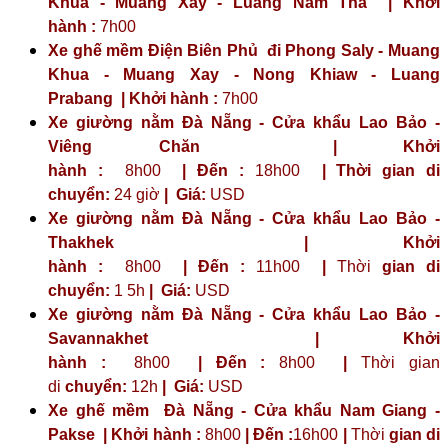
Khua - Muang Xay - Luang Nam Tha | Khởi
hành :
7h00
Xe ghế mềm Điện Biên Phủ đi Phong Saly - Muang
Khua - Muang Xay - Nong Khiaw - Luang
Prabang | Khởi hành :
7h00
Xe giường nằm Đà Nẵng - Cửa khẩu Lao Bảo -
Viêng Chăn | Khởi
hành :
8h00
| Đến :
18h00
| Thời gian di
chuyển:
24 giờ
| Giá:
USD
Xe giường nằm Đà Nẵng - Cửa khẩu Lao Bảo -
Thakhek | Khởi
hành :
8h00
| Đến :
11h00
|
Thời
gian di
chuyển:
1 5h
|
Giá:
USD
Xe giường nằm Đà Nẵng - Cửa khẩu Lao Bảo -
Savannakhet | Khởi
hành :
8h00
| Đến :
8h00
|
Thời gian
di
chuyển:
12h
|
Giá:
USD
Xe ghế mềm Đà Nẵng - Cửa khẩu Nam Giang -
Pakse | Khởi hành :
8h00
| Đến :
16h00
|
Thời
gian di