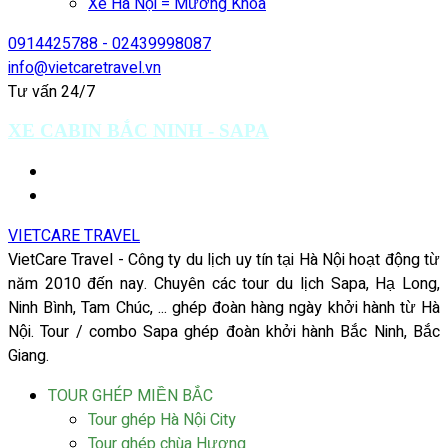
Xe Hà Nội = Mường Khoa
0914425788 - 02439998087
info@vietcaretravel.vn
Tư vấn 24/7
XE CABIN BẮC NINH - SAPA
VIETCARE TRAVEL
VietCare Travel - Công ty du lịch uy tín tại Hà Nội hoạt động từ
năm 2010 đến nay. Chuyên các tour du lịch Sapa, Hạ Long,
Ninh Bình, Tam Chúc, ... ghép đoàn hàng ngày khởi hành từ Hà
Nội. Tour / combo Sapa ghép đoàn khởi hành Bắc Ninh, Bắc
Giang.
TOUR GHÉP MIỀN BẮC
Tour ghép Hà Nội City
Tour ghép chùa Hương