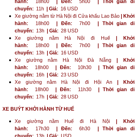
hành:
18h00
| Đến:
5h00
| Thời gian di
chuyển:
11h
| Giá:
16 USD
Xe giường nằm từ Hà Nội đi Cửa khẩu Lao Bảo
| Khởi
hành:
18h00
| Đến:
7h00
| Thời gian di
chuyển:
13h
| Giá:
28 USD
Xe giường nằm Hà Nội đi Huế
| Khởi
hành:
18h00
| Đến:
7h00
| Thời gian di
chuyển:
13h
| Giá:
16 USD
Xe giường nằm Hà Nội Đà Nẵng
| Khởi
hành:
18h00
| Đến:
10h30
| Thời gian di
chuyển:
16h
| Giá:
23 ​​USD
Xe giường nằm Hà Nội đi Hội An
| Khởi
hành:
18h00
| Đến:
11h30
| Thời gian di
chuyển:
17h
| Giá:
28 USD
XE BUÝT KHỞI HÀNH TỪ HUẾ
Xe giường nằm Huế đi Hà Nội
| Khởi
hành:
17h30
| Đến:
6h30
| Thời gian di
chuyển:
13h
| Giá:
USD