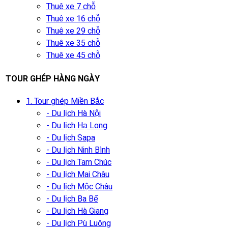
Thuê xe 7 chỗ
Thuê xe 16 chỗ
Thuê xe 29 chỗ
Thuê xe 35 chỗ
Thuê xe 45 chỗ
TOUR GHÉP HÀNG NGÀY
1. Tour ghép Miền Bắc
- Du lịch Hà Nội
- Du lịch Hạ Long
- Du lịch Sapa
- Du lịch Ninh Bình
- Du lịch Tam Chúc
- Du lịch Mai Châu
- Du lịch Mộc Châu
- Du lịch Ba Bể
- Du lịch Hà Giang
- Du lịch Pù Luông