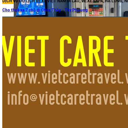
DỊCH VỤ DU LỊCH VÉ XE VIỆT NAM ĐI LÀO, VÉ XE SAPA, HẠ LONG, N
Cho thuê xe 7 chỗ đi Chùa Thầy - Tây Phương