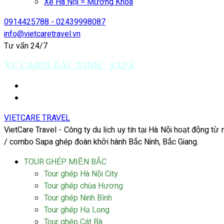
Xe Hà Nội = Mường Khoa
0914425788 - 02439998087
info@vietcaretravel.vn
Tư vấn 24/7
XE CABIN BẮC NINH - SAPA
VIETCARE TRAVEL
VietCare Travel - Công ty du lịch uy tín tại Hà Nội hoạt động t
/ combo Sapa ghép đoàn khởi hành Bắc Ninh, Bắc Giang.
TOUR GHÉP MIỀN BẮC
Tour ghép Hà Nội City
Tour ghép chùa Hương
Tour ghép Ninh Bình
Tour ghép Hạ Long
Tour ghép Cát Bà