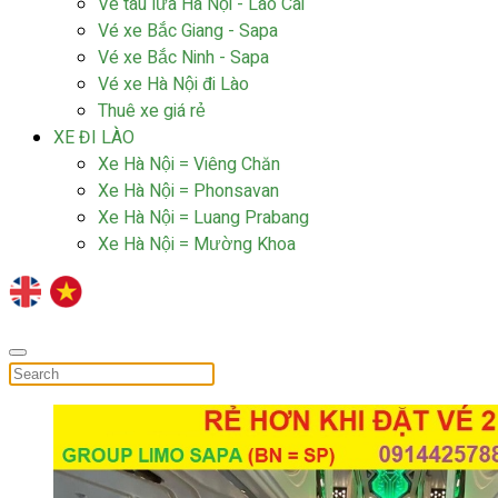
Vé tàu lửa Hà Nội - Lào Cai
Vé xe Bắc Giang - Sapa
Vé xe Bắc Ninh - Sapa
Vé xe Hà Nội đi Lào
Thuê xe giá rẻ
XE ĐI LÀO
Xe Hà Nội = Viêng Chăn
Xe Hà Nội = Phonsavan
Xe Hà Nội = Luang Prabang
Xe Hà Nội = Mường Khoa