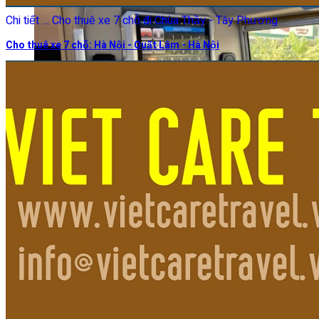
Chi tiết … Cho thuê xe 7 chỗ đi Chùa Thầy - Tây Phương
Cho thuê xe 7 chỗ: Hà Nội - Quất Lâm - Hà Nội