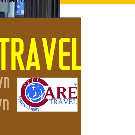
INH BÌNH, HUẾ