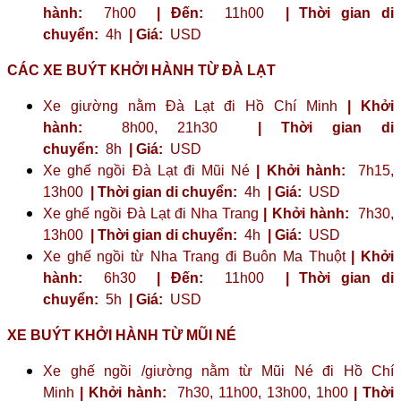
hành:
7h00
| Đến:
11h00
| Thời gian di
chuyển:
4h
| Giá:
USD
CÁC XE BUÝT KHỞI HÀNH TỪ ĐÀ LẠT
Xe giường nằm Đà Lạt đi Hồ Chí Minh
| Khởi
hành:
8h00, 21h30
| Thời gian di
chuyển:
8h
| Giá:
USD
Xe ghế ngồi Đà Lạt đi Mũi Né
| Khởi hành:
7h15,
13h00
| Thời gian di chuyển:
4h
| Giá:
USD
Xe ghế ngồi Đà Lạt đi Nha Trang
| Khởi hành:
7h30,
13h00
| Thời gian di chuyển:
4h
| Giá:
USD
Xe ghế ngồi từ Nha Trang đi Buôn Ma Thuột
| Khởi
hành:
6h30
| Đến:
11h00
| Thời gian di
chuyển:
5h
| Giá:
USD
XE BUÝT KHỞI HÀNH TỪ MŨI NÉ
Xe ghế ngồi /giường nằm từ Mũi Né đi Hồ Chí
Minh
| Khởi hành:
7h30, 11h00, 13h00, 1h00
| Thời