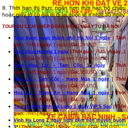
8. Thời hạn thị thực ngắn hơn thời hạn hộ chiếu
hoặc giấy tờ có giá trị đi lại quốc tế ít nhất 30 ngày
TOUR DU LỊCH GHÉP ĐOÀN HÀNG NGÀY TỪ HÀ NỘI
Tour tham quan thành phố Hà Nội 1 ngày
| Thời
gian:
7h45
| Ngày:
1 ngày
| Giá:
29 USD
Tour chùa Hương 1 ngày
| Thời gian:
7h45
| Ngày:
1
ngày
| Giá:
30 USD
|
Cáp treo 2 chiều + 8 USD
Tour Hoa Lư - Tam Cốc 1 ngày
| Thời
gian:
7h45
| Ngày:
1 ngày
| Giá:
35 USD
Hoa Lư - Tam Cốc - Hang Múa 1 ngày
| Thời
gian:
7h45
| Ngày:
1 ngày
| Giá:
39 USD
Hoa Lư - Tràng An - Hang Múa 1 ngày
| Thời
gian:
7h45
| Ngày:
1 ngày
| Giá:
39 USD
Tour du lịch Vịnh Hạ Long 1 ngày VIP 5 Sao
| Thời
gian:
7h45
| Ngày:
1 ngày
| Giá:
45 USD
|
Vịnh Hạ Long 2 ngày nghỉ đêm trên thuyền buồm
3*
| Thời gian:
7h45
| Ngày:
2 ngày
| Giá:
105 USD