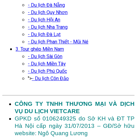
- Du lịch Đà Nẵng
- Du lịch Quy Nhơn
- Du lịch Hội An
- Du lịch Nha Trang
- Du lịch Đà Lạt
- Du lịch Phan Thiết - Mũi Né
3. Tour ghép Miền Nam
- Du lịch Sài Gòn
- Du lịch Miền Tây
- Du lịch Phú Quốc
">
- Du lịch Côn Đảo
CÔNG TY TNHH THƯƠNG MẠI VÀ DỊCH
VỤ DU LỊCH VIETCARE
GPKD số 0106249325 do Sở KH và ĐT TP
Hà Nội cấp ngày 31/07/2013 – GĐ/Sở hữu
website: Ngô Quang Lương