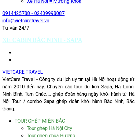
Xe Hà Nội = Mường Khoa
0914425788 - 02439998087
info@vietcaretravel.vn
Tư vấn 24/7
XE CABIN BẮC NINH - SAPA
VIETCARE TRAVEL
VietCare Travel - Công ty du lịch uy tín tại Hà Nội hoạt động từ
năm 2010 đến nay. Chuyên các tour du lịch Sapa, Hạ Long,
Ninh Bình, Tam Chúc, ... ghép đoàn hàng ngày khởi hành từ Hà
Nội. Tour / combo Sapa ghép đoàn khởi hành Bắc Ninh, Bắc
Giang.
TOUR GHÉP MIỀN BẮC
Tour ghép Hà Nội City
Tour ghép chùa Hương