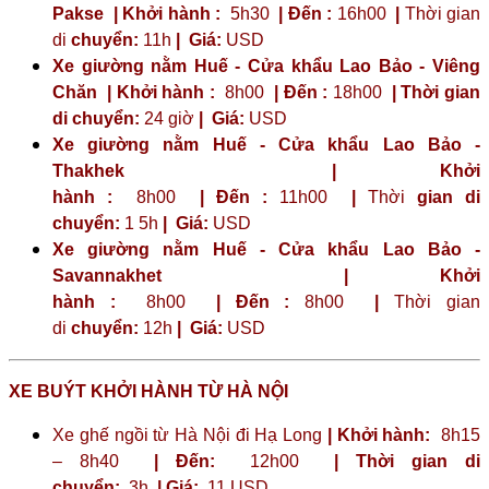
Pakse | Khởi hành :
5h30
| Đến :
16h00
|
Thời gian
di
chuyển:
11h
|
Giá:
USD
Xe giường nằm Huế - Cửa khẩu Lao Bảo - Viêng
Chăn | Khởi hành :
8h00
| Đến :
18h00
| Thời gian
di chuyển:
24 giờ
| Giá:
USD
Xe giường nằm Huế - Cửa khẩu Lao Bảo -
Thakhek | Khởi
hành :
8h00
| Đến :
11h00
|
Thời
gian di
chuyển:
1 5h
|
Giá:
USD
Xe giường nằm Huế - Cửa khẩu Lao Bảo -
Savannakhet | Khởi
hành :
8h00
| Đến :
8h00
|
Thời gian
di
chuyển:
12h
|
Giá:
USD
XE BUÝT KHỞI HÀNH TỪ HÀ NỘI
Xe ghế ngồi từ Hà Nội đi Hạ Long
| Khởi hành:
8h15
– 8h40
| Đến:
12h00
| Thời gian di
chuyển:
3h
| Giá:
11 USD