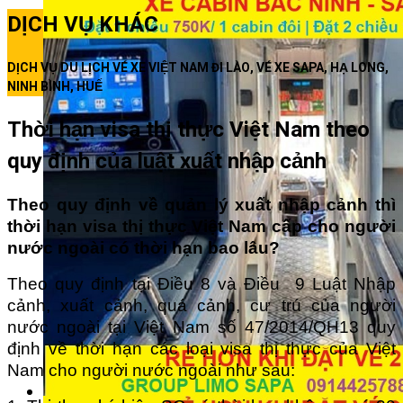
DỊCH VỤ KHÁC
DỊCH VỤ DU LỊCH VÉ XE VIỆT NAM ĐI LÀO, VÉ XE SAPA, HẠ LONG,
NINH BÌNH, HUẾ
Thời hạn visa thị thực Việt Nam theo
quy định của luật xuất nhập cảnh
Theo quy định về quản lý xuất nhập cảnh thì
thời hạn visa thị thực Việt Nam cấp cho người
nước ngoài có thời hạn bao lâu?
Theo quy định tại Điều 8 và Điều 9 Luật Nhập
cảnh, xuất cảnh, quá cảnh, cư trú của người
nước ngoài tại Việt Nam số 47/2014/QH13 quy
định về thời hạn các loại visa thị thực của Việt
Nam cho người nước ngoài như sau: