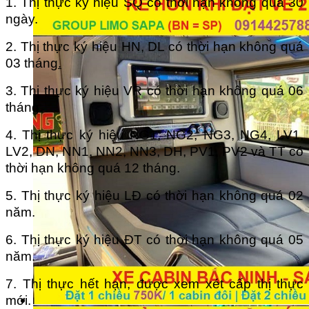
1. Thị thực ký hiệu SQ có thời hạn không quá 30
ngày.
2. Thị thực ký hiệu HN, DL có thời hạn không quá
03 tháng
.
3. Thị thực ký hiệu VR có thời hạn không quá 06
tháng.
4. Thị thực ký hiệu NG1, NG2, NG3, NG4, LV1,
LV2, DN, NN1, NN2, NN3, DH, PV1, PV2 và TT có
thời hạn không quá 12 tháng.
5. Thị thực ký hiệu LĐ có thời hạn không quá 02
năm.
6. Thị thực ký hiệu ĐT có thời hạn không quá 05
năm.
7. Thị thực hết hạn, được xem xét cấp thị thực
mới.