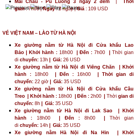
Mai Châu - Pù Luông 3 ngày 2 đêm
|
Thời
gian
: 7h00 |
Ngày
: 3 ngày |
Giá
: 109 USD
VÉ VIỆT NAM – LÀO TỪ HÀ NỘI
Xe giường nằm từ Hà Nội đi Cửa khẩu Lao
Bảo | Khởi hành :
18h00
| Đến :
7h00
|
Thời gian
di
chuyển:
13h
|
Giá:
26 USD
Xe giường nằm từ Hà Nội đi Viêng Chăn | Khởi
hành :
18h00
| Đến :
16h00
| Thời gian di
chuyển:
22 giờ
| Giá:
35 USD
Xe giường nằm từ Hà Nội đi Cửa khẩu Cầu
Treo | Khởi hành :
18h00
| Đến :
2h00
|
Thời
gian di
chuyển:
8h
|
Giá:
35 USD
Xe giường nằm từ Hà Nội đi Lak Sao | Khởi
hành :
18h00
| Đến :
8h00
|
Thời gian
di
chuyển:
14h
|
Giá:
35 USD
Xe giường nằm Hà Nội đi Na Hin | Khởi