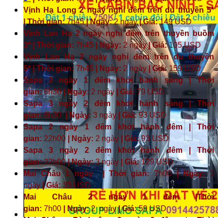
Vịnh Hạ Long 2 ngày nghỉ đêm trên du thuyền 5*
| Thời gian:
7h45
| Ngày:
2 ngày
| Giá:
149 USD
Vịnh Lan Hạ 2 ngày nghỉ đêm trên thuyền buồm
3* | Thời gian:
7h45
| Ngày:
2 ngày
| Giá:
105 USD
Vịnh Lan Hạ 2 ngày nghỉ đêm trên du thuyền
5* | Thời gian:
7h45
| Ngày:
2 ngày
| Giá:
159 USD
Sapa 2 ngày 1 đêm khởi hành sáng | Thời
gian:
6h30
| Ngày:
2 ngày
| Giá:
79 USD
Sapa 3 ngày 2 đêm khởi hành sáng | Thời
gian:
6h30
| Ngày:
3 ngày
| Giá:
93 USD
Sapa 2 ngày 1 đêm khởi hành đêm | Thời
gian:
22h00
| Ngày:
2 ngày
| Giá:
93 USD
Sapa 3 ngày 2 đêm khởi hành đêm | Thời
gian:
22h00
| Ngày:
3 ngày
| Giá:
129 USD
Mai Châu 1 ngày | Thời gian:
7h00
| Ngày:
1
ngày
| Giá:
35 USD
Mai Châu 2 ngày 1 đêm |Thời
gian:
7h00
| Ngày:
2 ngày
|
Giá:
59 USD