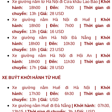
Xe giường nằm từ Hà Nội đi Cửa khẩu Lao Bảo
| Khởi
hành:
18h00
| Đến:
7h00
| Thời gian di
chuyển:
13h
| Giá:
28 USD
Xe giường nằm Hà Nội đi Huế
| Khởi
hành:
18h00
| Đến:
7h00
| Thời gian di
chuyển:
13h
| Giá:
16 USD
Xe giường nằm Hà Nội Đà Nẵng
| Khởi
hành:
18h00
| Đến:
10h30
| Thời gian di
chuyển:
16h
| Giá:
23 ​​USD
Xe giường nằm Hà Nội đi Hội An
| Khởi
hành:
18h00
| Đến:
11h30
| Thời gian di
chuyển:
17h
| Giá:
28 USD
XE BUÝT KHỞI HÀNH TỪ HUẾ
Xe giường nằm Huế đi Hà Nội
| Khởi
hành:
17h30
| Đến:
6h30
| Thời gian di
chuyển:
13h
| Giá:
USD
Xe giường nằm Huế đi Đà Nẵng
| Khởi hành:
07h30,
13h15
| Thời gian di chuyển:
3h
| Giá:
USD