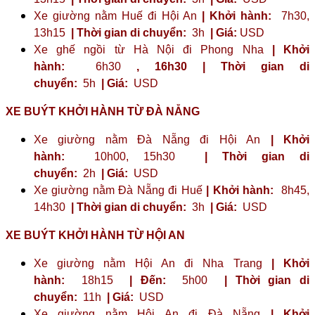
Xe giường nằm Huế đi Hội An
| Khởi hành:
7h30,
13h15
| Thời gian di chuyển:
3h
| Giá:
USD
Xe ghế ngồi từ Hà Nội đi Phong Nha
| Khởi
hành:
6h30
,
16h30
| Thời gian di
chuyển:
5h
| Giá:
USD
XE BUÝT KHỞI HÀNH TỪ ĐÀ NẴNG
Xe giường nằm Đà Nẵng đi Hội An
| Khởi
hành:
10h00, 15h30
| Thời gian di
chuyển:
2h
| Giá:
USD
Xe giường nằm Đà Nẵng đi Huế
| Khởi hành:
8h45,
14h30
| Thời gian di chuyển:
3h
| Giá:
USD
XE BUÝT KHỞI HÀNH TỪ HỘI AN
Xe giường nằm Hội An đi Nha Trang
| Khởi
hành:
18h15
| Đến:
5h00
| Thời gian di
chuyển:
11h
| Giá:
USD
Xe giường nằm Hội An đi Đà Nẵng
| Khởi