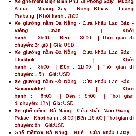
Xe ghế mềm Điện Biên Phủ đi Phong Saly - Muang
Khua - Muang Xay - Nong Khiaw - Luang
Prabang | Khởi hành :
7h00
Xe giường nằm Đà Nẵng - Cửa khẩu Lao Bảo -
Viêng Chăn | Khởi
hành :
8h00
| Đến :
18h00
| Thời gian di
chuyển:
24 giờ
| Giá:
USD
Xe giường nằm Đà Nẵng - Cửa khẩu Lao Bảo -
Thakhek | Khởi
hành :
8h00
| Đến :
11h00
|
Thời
gian di
chuyển:
1 5h
|
Giá:
USD
Xe giường nằm Đà Nẵng - Cửa khẩu Lao Bảo -
Savannakhet | Khởi
hành :
8h00
| Đến :
8h00
|
Thời gian
di
chuyển:
12h
|
Giá:
USD
Xe ghế mềm Đà Nẵng - Cửa khẩu Nam Giang -
Pakse | Khởi hành :
8h00
| Đến :
16h00
|
Thời
gian di
chuyển:
8h
|
Giá:
USD
Ghế mềmxe Đà Nẵng - Huế - Cửa khẩu Lalay -