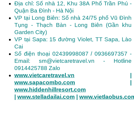
Địa chỉ: Số nhà 12, Khu 38A Phố Trần Phú -
Quận Ba Đình - Hà Nội
VP tại Long Biên: Số nhà 24/75 phố Vũ Đình
Tụng - Thạch Bàn - Long Biên (Gần khu
Garden City)
VP tại Sapa: 15 đường Violet, TT Sapa, Lào
Cai
Số điện thoại 02439998087 / 0936697357 -
Email: sm@vietcaretravel.vn - Hotline
0914425788 Zalo
www.vietcaretravel.vn
|
www.sapacombo.com
|
www.hiddenhillresort.com
|
www.stelladailai.com
|
www.vietlaobus.co