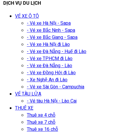
DỊCH VỤ DU LỊCH
VÉ XE Ô TÔ
- Vé xe Hà Nội - Sapa
- Vé xe Bắc Ninh - Sapa
- Vé xe Bắc Giang - Sapa
- Vé xe Hà Nội đi Lào
- Vé xe Đà Nẵng - Huế đi Lào
- Vé xe TPHCM đi Lào
- Vé xe Đà Nẵng - Lào
- Vé xe Đồng Hới đi Lào
- Xe Nghệ An đi Lào
- Vé xe Sài Gòn - Campuchia
VÉ TÀU LỬA
- Vé tàu Hà Nội - Lào Cai
THUÊ XE
Thuê xe 4 chỗ
Thuê xe 7 chỗ
Thuê xe 16 chỗ