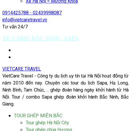
Xe Hà Nội = Mường Khoa
0914425788 - 02439998087
info@vietcaretravel.vn
Tư vấn 24/7
XE CABIN BẮC NINH - SAPA
VIETCARE TRAVEL
VietCare Travel - Công ty du lịch uy tín tại Hà Nội hoạt động từ
năm 2010 đến nay. Chuyên các tour du lịch Sapa, Hạ Long,
Ninh Bình, Tam Chúc, ... ghép đoàn hàng ngày khởi hành từ Hà
Nội. Tour / combo Sapa ghép đoàn khởi hành Bắc Ninh, Bắc
Giang.
TOUR GHÉP MIỀN BẮC
Tour ghép Hà Nội City
Tour ghép chùa Hương