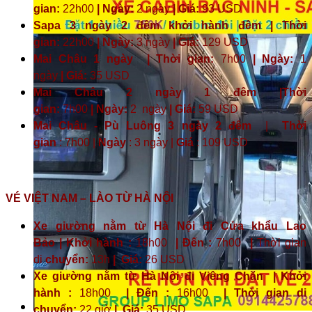
gian:
22h00
| Ngày:
2 ngày
| Giá:
93 USD
Sapa 3 ngày 2 đêm khởi hành đêm | Thời
gian:
22h00
| Ngày:
3 ngày
| Giá:
129 USD
Mai Châu 1 ngày | Thời gian:
7h00
| Ngày:
1
ngày
| Giá:
35 USD
Mai Châu 2 ngày 1 đêm |Thời
gian:
7h00
| Ngày:
2 ngày
|
Giá:
59 USD
Mai Châu - Pù Luông 3 ngày 2 đêm
|
Thời
gian
: 7h00 |
Ngày
: 3 ngày |
Giá
: 109 USD
VÉ VIỆT NAM – LÀO TỪ HÀ NỘI
Xe giường nằm từ Hà Nội đi Cửa khẩu Lao
Bảo | Khởi hành :
18h00
| Đến :
7h00
|
Thời gian
di
chuyển:
13h
|
Giá:
26 USD
Xe giường nằm từ Hà Nội đi Viêng Chăn | Khởi
hành :
18h00
| Đến :
16h00
| Thời gian di
chuyển:
22 giờ
| Giá:
35 USD