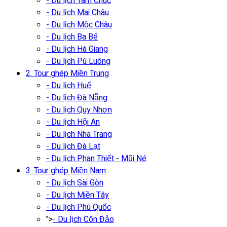
- Du lịch Tam Chúc
- Du lịch Mai Châu
- Du lịch Mộc Châu
- Du lịch Ba Bể
- Du lịch Hà Giang
- Du lịch Pù Luông
2. Tour ghép Miền Trung
- Du lịch Huế
- Du lịch Đà Nẵng
- Du lịch Quy Nhơn
- Du lịch Hội An
- Du lịch Nha Trang
- Du lịch Đà Lạt
- Du lịch Phan Thiết - Mũi Né
3. Tour ghép Miền Nam
- Du lịch Sài Gòn
- Du lịch Miền Tây
- Du lịch Phú Quốc
">
- Du lịch Côn Đảo