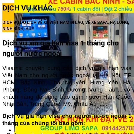
DỊCH VỤ KHÁC
DỊCH VỤ DU LỊCH VÉ XE VIỆT NAM ĐI LÀO, VÉ XE SAPA, HẠ LONG,
NINH BÌNH, HUẾ
Dịch vụ xin gia hạn visa 1 tháng cho
người nước ngoài
Visamic chuyên cung cấp dịch vụ gia hạn visa
Việt Nam cho người nước ngoài tại Hà Nội, TP
HCM, Bắc Ninh, Thái Nguyên, Hưng Yên, Hải
Phòng, Đồng Nai, Bình Dương, Vũng Tàu ....với
khách hàng đa dạng bao gồm người Hàn Quốc,
Nhật Bản, Trung Quốc, Mỹ, Châu Âu .......
Dịch vụ gia hạn visa cho người nước ngoài 1
tháng của chúng tôi bao gồm: