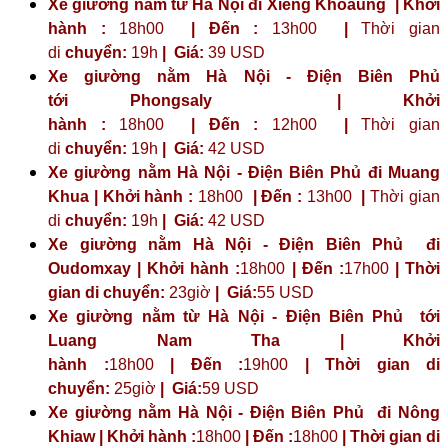
Xe giường nằm từ Hà Nội đi Xieng Khoaung | Khởi
hành :
18h00
| Đến :
13h00
|
Thời gian
di
chuyển:
19h
|
Giá:
39 USD
Xe giường nằm Hà Nội - Điện Biên Phủ
tới
Phongsaly
| Khởi
hành :
18h00
| Đến :
12h00
|
Thời gian
di
chuyển:
19h
|
Giá:
42 USD
Xe giường nằm Hà Nội - Điện Biên Phủ đi Muang
Khua | Khởi hành :
18h00
| Đến :
13h00
|
Thời gian
di
chuyển:
19h
|
Giá:
42 USD
Xe giường nằm Hà Nội - Điện Biên Phủ đi
Oudomxay | Khởi hành :
18h00
| Đến :
17h00
| Thời
gian di chuyển:
23giờ
| Giá:
55 USD
Xe giường nằm từ Hà Nội - Điện Biên Phủ tới
Luang Nam Tha | Khởi
hành :
18h00
| Đến :
19h00
| Thời gian di
chuyển:
25giờ
| Giá:
59 USD
Xe giường nằm Hà Nội - Điện Biên Phủ đi Nông
Khiaw | Khởi hành :
18h00
| Đến :
18h00
| Thời gian di