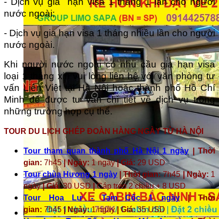
- Dịch vụ gia hạn visa 1 tháng 1 lần cho người
nước ngoài;
- Dịch vụ gia hạn visa 1 tháng nhiều lần cho người
nước ngoài.
Khi người nước ngoài có nhu cầu gia hạn visa
loại 1 tháng xin vui lòng liên hệ với văn phòng tư
vấn Liên Việt tại Hà Nội hoặc thành phố Hồ Chí
Minh để được tư vấn chi tiết về dịch vụ trong
những trường hợp cụ thể.
TOUR DU LỊCH GHÉP ĐOÀN HÀNG NGÀY TỪ HÀ NỘI
Tour tham quan thành phố Hà Nội 1 ngày
| Thời
gian:
7h45
| Ngày:
1 ngày
| Giá:
29 USD
Tour chùa Hương 1 ngày
| Thời gian:
7h45
| Ngày:
1
ngày
| Giá:
30 USD
|
Cáp treo 2 chiều + 8 USD
Tour Hoa Lư - Tam Cốc 1 ngày
| Thời
gian:
7h45
| Ngày:
1 ngày
| Giá:
35 USD