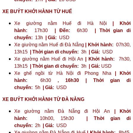
XE BUÝT KHỞI HÀNH TỪ HUẾ
Xe giường nằm Huế đi Hà Nội
| Khởi
hành:
17h30
| Đến:
6h30
| Thời gian di
chuyển:
13h
| Giá:
USD
Xe giường nằm Huế đi Đà Nẵng
| Khởi hành:
07h30,
13h15
| Thời gian di chuyển:
3h
| Giá:
USD
Xe giường nằm Huế đi Hội An
| Khởi hành:
7h30,
13h15
| Thời gian di chuyển:
3h
| Giá:
USD
Xe ghế ngồi từ Hà Nội đi Phong Nha
| Khởi
hành:
6h30
,
16h30
| Thời gian di
chuyển:
5h
| Giá:
USD
XE BUÝT KHỞI HÀNH TỪ ĐÀ NẴNG
Xe giường nằm Đà Nẵng đi Hội An
| Khởi
hành:
10h00, 15h30
| Thời gian di
chuyển:
2h
| Giá:
USD
Xe giường nằm Đà Nẵng đi Huế
| Khởi hành:
8h45,