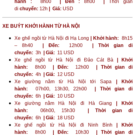
hành :
8h00
| Đến :
8h00
|
Thời gian
di
chuyển:
12h
|
Giá:
USD
XE BUÝT KHỞI HÀNH TỪ HÀ NỘI
Xe ghế ngồi từ Hà Nội đi Hạ Long
| Khởi hành:
8h15
– 8h40
| Đến:
12h00
| Thời gian di
chuyển:
3h
| Giá:
11 USD
Xe ghế ngồi từ Hà Nội đi Đảo Cát Bà
| Khởi
hành:
8h00
| Đến:
12h00
| Thời gian di
chuyển:
4h
| Giá:
12 USD
Xe giường nằm từ Hà Nội tới Sapa
| Khởi
hành:
07h00, 13h30, 22h00
| Thời gian di
chuyển:
6h
| Giá:
10 USD
Xe giường nằm Hà Nội đi Hà Giang
| Khởi
hành:
06h00, 15h30
| Thời gian di
chuyển:
6h
| Giá:
18 USD
Xe ghế ngồi từ Hà Nội đi Ninh Bình
| Khởi
hành:
8h00
| Đến:
10h30
| Thời gian di