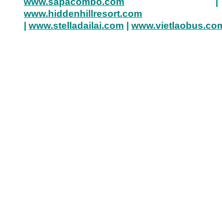
www.sapacombo.com
|
www.hiddenhillresort.com
|
www.stelladailai.com
|
www.vietlaobus.co