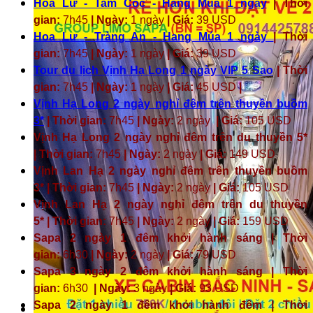
Hoa Lư - Tam Cốc - Hang Múa 1 ngày
| Thời
gian:
7h45
| Ngày:
1 ngày
| Giá:
39 USD
Hoa Lư - Tràng An - Hang Múa 1 ngày
| Thời
gian:
7h45
| Ngày:
1 ngày
| Giá:
39 USD
Tour du lịch Vịnh Hạ Long 1 ngày VIP 5 Sao
| Thời
gian:
7h45
| Ngày:
1 ngày
| Giá:
45 USD
|
Vịnh Hạ Long 2 ngày nghỉ đêm trên thuyền buồm
3*
| Thời gian:
7h45
| Ngày:
2 ngày
| Giá:
105 USD
Vịnh Hạ Long 2 ngày nghỉ đêm trên du thuyền 5*
| Thời gian:
7h45
| Ngày:
2 ngày
| Giá:
149 USD
Vịnh Lan Hạ 2 ngày nghỉ đêm trên thuyền buồm
3* | Thời gian:
7h45
| Ngày:
2 ngày
| Giá:
105 USD
Vịnh Lan Hạ 2 ngày nghỉ đêm trên du thuyền
5* | Thời gian:
7h45
| Ngày:
2 ngày
| Giá:
159 USD
Sapa 2 ngày 1 đêm khởi hành sáng | Thời
gian:
6h30
| Ngày:
2 ngày
| Giá:
79 USD
Sapa 3 ngày 2 đêm khởi hành sáng | Thời
gian:
6h30
| Ngày:
3 ngày
| Giá:
93 USD
Sapa 2 ngày 1 đêm khởi hành đêm | Thời