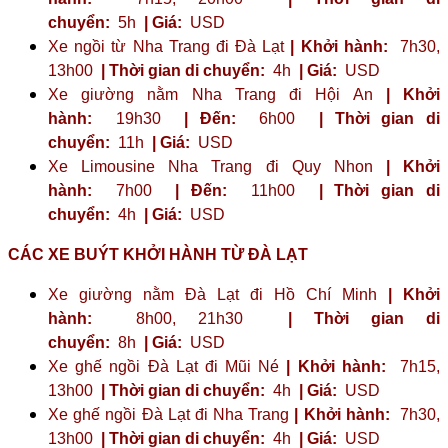
chuyển:
5h
| Giá:
USD
Xe ngồi từ Nha Trang đi Đà Lạt
| Khởi hành:
7h30,
13h00
| Thời gian di chuyển:
4h
| Giá:
USD
Xe giường nằm Nha Trang đi Hội An
| Khởi
hành:
19h30
| Đến:
6h00
| Thời gian di
chuyển:
11h
| Giá:
USD
Xe Limousine Nha Trang đi Quy Nhon
| Khởi
hành:
7h00
| Đến:
11h00
| Thời gian di
chuyển:
4h
| Giá:
USD
CÁC XE BUÝT KHỞI HÀNH TỪ ĐÀ LẠT
Xe giường nằm Đà Lạt đi Hồ Chí Minh
| Khởi
hành:
8h00, 21h30
| Thời gian di
chuyển:
8h
| Giá:
USD
Xe ghế ngồi Đà Lạt đi Mũi Né
| Khởi hành:
7h15,
13h00
| Thời gian di chuyển:
4h
| Giá:
USD
Xe ghế ngồi Đà Lạt đi Nha Trang
| Khởi hành:
7h30,
13h00
| Thời gian di chuyển:
4h
| Giá:
USD