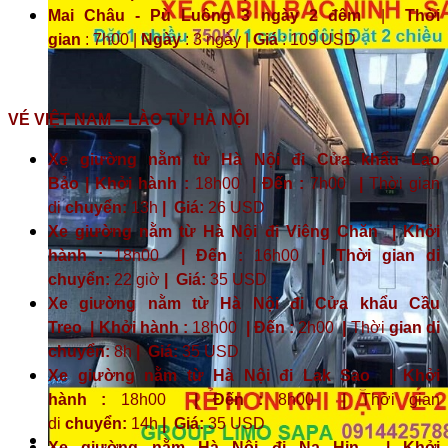
Mai Châu - Pù Luông 3 ngày 2 đêm
|
Thời
gian
: 7h00 |
Ngày
: 3 ngày |
Giá
: 109 USD
VÉ VIỆT NAM – LÀO TỪ HÀ NỘI
Xe giường nằm từ Hà Nội đi Cửa khẩu Lao
Bảo | Khởi hành :
18h00
| Đến :
7h00
|
Thời gian
di
chuyển:
13h
|
Giá:
26 USD
Xe giường nằm từ Hà Nội đi Viêng Chăn | Khởi
hành :
18h00
| Đến :
16h00
| Thời gian di
chuyển:
22 giờ
| Giá:
35 USD
Xe giường nằm từ Hà Nội đi Cửa khẩu Cầu
Treo | Khởi hành :
18h00
| Đến :
2h00
|
Thời
gian di
chuyển:
8h
|
Giá:
35 USD
Xe giường nằm từ Hà Nội đi Lak Sao | Khởi
hành :
18h00
| Đến :
8h00
|
Thời gian
di
chuyển:
14h
|
Giá:
35 USD
Xe giường nằm Hà Nội đi Na Hin | Khởi