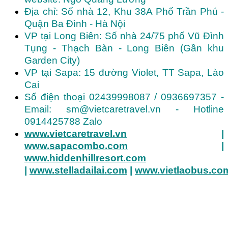
Địa chỉ: Số nhà 12, Khu 38A Phố Trần Phú -
Quận Ba Đình - Hà Nội
VP tại Long Biên: Số nhà 24/75 phố Vũ Đình
Tụng - Thạch Bàn - Long Biên (Gần khu
Garden City)
VP tại Sapa: 15 đường Violet, TT Sapa, Lào
Cai
Số điện thoại 02439998087 / 0936697357 -
Email: sm@vietcaretravel.vn - Hotline
0914425788 Zalo
www.vietcaretravel.vn
|
www.sapacombo.com
|
www.hiddenhillresort.com
|
www.stelladailai.com
|
www.vietlaobus.co