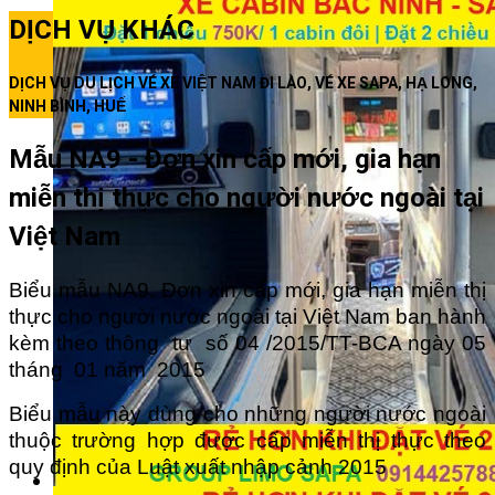
DỊCH VỤ KHÁC
DỊCH VỤ DU LỊCH VÉ XE VIỆT NAM ĐI LÀO, VÉ XE SAPA, HẠ LONG,
NINH BÌNH, HUẾ
Mẫu NA9 - Đơn xin cấp mới, gia hạn
miễn thị thực cho người nước ngoài tại
Việt Nam
Biểu mẫu NA9, Đơn xin cấp mới, gia hạn miễn thị
thực cho người nước ngoài tại Việt Nam ban hành
kèm theo thông tư số 04 /2015/TT-BCA ngày 05
tháng 01 năm 2015
Biểu mẫu này dùng cho những người nước ngoài
thuộc trường hợp được cấp miễn thị thực theo
quy định của Luật xuất nhập cảnh 2015