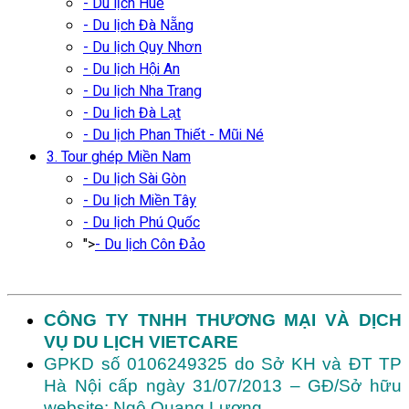
- Du lịch Huế
- Du lịch Đà Nẵng
- Du lịch Quy Nhơn
- Du lịch Hội An
- Du lịch Nha Trang
- Du lịch Đà Lạt
- Du lịch Phan Thiết - Mũi Né
3. Tour ghép Miền Nam
- Du lịch Sài Gòn
- Du lịch Miền Tây
- Du lịch Phú Quốc
">
- Du lịch Côn Đảo
CÔNG TY TNHH THƯƠNG MẠI VÀ DỊCH
VỤ DU LỊCH VIETCARE
GPKD số 0106249325 do Sở KH và ĐT TP
Hà Nội cấp ngày 31/07/2013 – GĐ/Sở hữu
website: Ngô Quang Lương