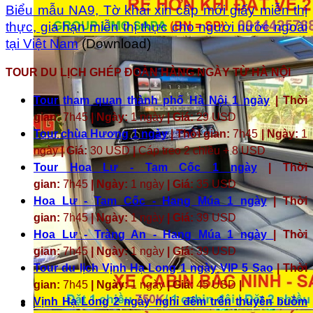
Biểu mẫu NA9, Tờ khai xin cấp mới giấy miễn thị
thực, gia hạn miễn thị thực cho người nước ngoài
tại Việt Nam
(Download)
TOUR DU LỊCH GHÉP ĐOÀN HÀNG NGÀY TỪ HÀ NỘI
Tour tham quan thành phố Hà Nội 1 ngày
| Thời
gian:
7h45
| Ngày:
1 ngày
| Giá:
29 USD
Tour chùa Hương 1 ngày
| Thời gian:
7h45
| Ngày:
1
ngày
| Giá:
30 USD
|
Cáp treo 2 chiều + 8 USD
Tour Hoa Lư - Tam Cốc 1 ngày
| Thời
gian:
7h45
| Ngày:
1 ngày
| Giá:
35 USD
Hoa Lư - Tam Cốc - Hang Múa 1 ngày
| Thời
gian:
7h45
| Ngày:
1 ngày
| Giá:
39 USD
Hoa Lư - Tràng An - Hang Múa 1 ngày
| Thời
gian:
7h45
| Ngày:
1 ngày
| Giá:
39 USD
Tour du lịch Vịnh Hạ Long 1 ngày VIP 5 Sao
| Thời
gian:
7h45
| Ngày:
1 ngày
| Giá:
45 USD
|
Vịnh Hạ Long 2 ngày nghỉ đêm trên thuyền buồm