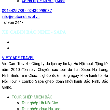
Xe Hà Nội = Mường Khoa
0914425788 - 02439998087
info@vietcaretravel.vn
Tư vấn 24/7
XE CABIN BẮC NINH - SAPA
VIETCARE TRAVEL
VietCare Travel - Công ty du lịch uy tín tại Hà Nội hoạt động từ
năm 2010 đến nay. Chuyên các tour du lịch Sapa, Hạ Long,
Ninh Bình, Tam Chúc, ... ghép đoàn hàng ngày khởi hành từ Hà
Nội. Tour / combo Sapa ghép đoàn khởi hành Bắc Ninh, Bắc
Giang.
TOUR GHÉP MIỀN BẮC
Tour ghép Hà Nội City
Tour ghép chùa Hương