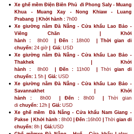
Xe ghế mềm Điện Biên Phủ đi Phong Saly - Muang
Khua - Muang Xay - Nong Khiaw - Luang
Prabang | Khởi hành :
7h00
Xe giường nằm Đà Nẵng - Cửa khẩu Lao Bảo -
Viêng Chăn | Khởi
hành :
8h00
| Đến :
18h00
| Thời gian di
chuyển:
24 giờ
| Giá:
USD
Xe giường nằm Đà Nẵng - Cửa khẩu Lao Bảo -
Thakhek | Khởi
hành :
8h00
| Đến :
11h00
|
Thời
gian di
chuyển:
1 5h
|
Giá:
USD
Xe giường nằm Đà Nẵng - Cửa khẩu Lao Bảo -
Savannakhet | Khởi
hành :
8h00
| Đến :
8h00
|
Thời gian
di
chuyển:
12h
|
Giá:
USD
Xe ghế mềm Đà Nẵng - Cửa khẩu Nam Giang -
Pakse | Khởi hành :
8h00
| Đến :
16h00
|
Thời
gian di
chuyển:
8h
|
Giá:
USD
Ghế mềmxe Đà Nẵng - Huế - Cửa khẩu Lalay -