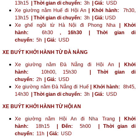
13h15
| Thời gian di chuyển:
3h
| Giá:
USD
Xe giường nằm Huế đi Hội An
| Khởi hành:
7h30,
13h15
| Thời gian di chuyển:
3h
| Giá:
USD
Xe ghế ngồi từ Hà Nội đi Phong Nha
| Khởi
hành:
6h30
,
16h30
| Thời gian di
chuyển:
5h
| Giá:
USD
XE BUÝT KHỞI HÀNH TỪ ĐÀ NẴNG
Xe giường nằm Đà Nẵng đi Hội An
| Khởi
hành:
10h00, 15h30
| Thời gian di
chuyển:
2h
| Giá:
USD
Xe giường nằm Đà Nẵng đi Huế
| Khởi hành:
8h45,
14h30
| Thời gian di chuyển:
3h
| Giá:
USD
XE BUÝT KHỞI HÀNH TỪ HỘI AN
Xe giường nằm Hội An đi Nha Trang
| Khởi
hành:
18h15
| Đến:
5h00
| Thời gian di
chuyển:
11h
| Giá:
USD