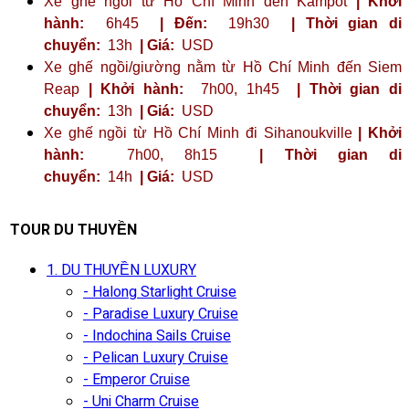
Xe ghế ngồi từ Hồ Chí Minh đến Kampot
| Khởi
hành:
6h45
| Đến:
19h30
| Thời gian di
chuyển:
13h
| Giá:
USD
Xe ghế ngồi/giường nằm từ Hồ Chí Minh đến Siem
Reap
| Khởi hành:
7h00, 1h45
| Thời gian di
chuyển:
13h
| Giá:
USD
Xe ghế ngồi từ Hồ Chí Minh đi Sihanoukville
| Khởi
hành:
7h00, 8h15
| Thời gian di
chuyển:
14h
| Giá:
USD
TOUR DU THUYỀN
1. DU THUYỀN LUXURY
- Halong Starlight Cruise
- Paradise Luxury Cruise
- Indochina Sails Cruise
- Pelican Luxury Cruise
- Emperor Cruise
- Uni Charm Cruise