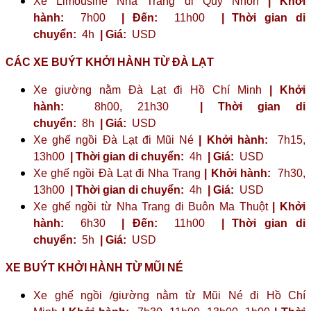
Xe Limousine Nha Trang đi Quy Nhon
| Khởi
hành:
7h00
| Đến:
11h00
| Thời gian di
chuyển:
4h
| Giá:
USD
CÁC XE BUÝT KHỞI HÀNH TỪ ĐÀ LẠT
Xe giường nằm Đà Lạt đi Hồ Chí Minh
| Khởi
hành:
8h00, 21h30
| Thời gian di
chuyển:
8h
| Giá:
USD
Xe ghế ngồi Đà Lạt đi Mũi Né
| Khởi hành:
7h15,
13h00
| Thời gian di chuyển:
4h
| Giá:
USD
Xe ghế ngồi Đà Lạt đi Nha Trang
| Khởi hành:
7h30,
13h00
| Thời gian di chuyển:
4h
| Giá:
USD
Xe ghế ngồi từ Nha Trang đi Buôn Ma Thuột
| Khởi
hành:
6h30
| Đến:
11h00
| Thời gian di
chuyển:
5h
| Giá:
USD
XE BUÝT KHỞI HÀNH TỪ MŨI NÉ
Xe ghế ngồi /giường nằm từ Mũi Né đi Hồ Chí