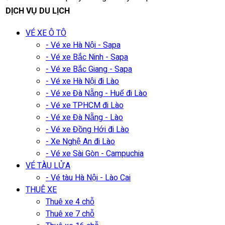
DỊCH VỤ DU LỊCH
VÉ XE Ô TÔ
- Vé xe Hà Nội - Sapa
- Vé xe Bắc Ninh - Sapa
- Vé xe Bắc Giang - Sapa
- Vé xe Hà Nội đi Lào
- Vé xe Đà Nẵng - Huế đi Lào
- Vé xe TPHCM đi Lào
- Vé xe Đà Nẵng - Lào
- Vé xe Đồng Hới đi Lào
- Xe Nghệ An đi Lào
- Vé xe Sài Gòn - Campuchia
VÉ TÀU LỬA
- Vé tàu Hà Nội - Lào Cai
THUÊ XE
Thuê xe 4 chỗ
Thuê xe 7 chỗ