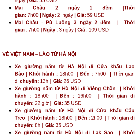
ngày
| Giá:
35 USD
Mai Châu 2 ngày 1 đêm |Thời
gian:
7h00
| Ngày:
2 ngày
|
Giá:
59 USD
Mai Châu - Pù Luông 3 ngày 2 đêm
|
Thời
gian
: 7h00 |
Ngày
: 3 ngày |
Giá
: 109 USD
VÉ VIỆT NAM – LÀO TỪ HÀ NỘI
Xe giường nằm từ Hà Nội đi Cửa khẩu Lao
Bảo | Khởi hành :
18h00
| Đến :
7h00
|
Thời gian
di
chuyển:
13h
|
Giá:
26 USD
Xe giường nằm từ Hà Nội đi Viêng Chăn | Khởi
hành :
18h00
| Đến :
16h00
| Thời gian di
chuyển:
22 giờ
| Giá:
35 USD
Xe giường nằm từ Hà Nội đi Cửa khẩu Cầu
Treo | Khởi hành :
18h00
| Đến :
2h00
|
Thời
gian di
chuyển:
8h
|
Giá:
35 USD
Xe giường nằm từ Hà Nội đi Lak Sao | Khởi