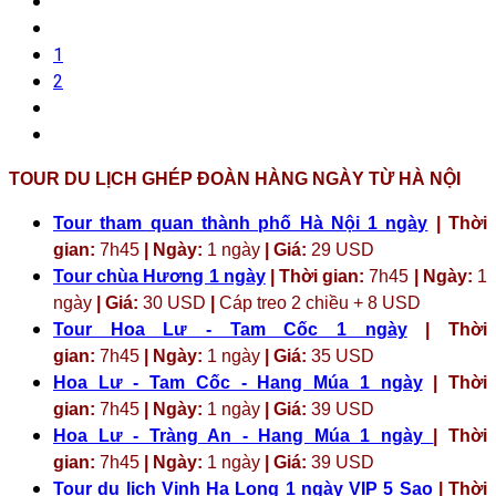
1
2
TOUR DU LỊCH GHÉP ĐOÀN HÀNG NGÀY TỪ HÀ NỘI
Tour tham quan thành phố Hà Nội 1 ngày
| Thời
gian:
7h45
| Ngày:
1 ngày
| Giá:
29 USD
Tour chùa Hương 1 ngày
| Thời gian:
7h45
| Ngày:
1
ngày
| Giá:
30 USD
|
Cáp treo 2 chiều + 8 USD
Tour Hoa Lư - Tam Cốc 1 ngày
| Thời
gian:
7h45
| Ngày:
1 ngày
| Giá:
35 USD
Hoa Lư - Tam Cốc - Hang Múa 1 ngày
| Thời
gian:
7h45
| Ngày:
1 ngày
| Giá:
39 USD
Hoa Lư - Tràng An - Hang Múa 1 ngày
| Thời
gian:
7h45
| Ngày:
1 ngày
| Giá:
39 USD
Tour du lịch Vịnh Hạ Long 1 ngày VIP 5 Sao
| Thời