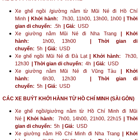
Xe ghế ngồi /giường nằm từ Mũi Né đi Hồ Chí
Minh
| Khởi hành:
7h30, 11h00, 13h00, 1h00
| Thời
gian di chuyển:
.5h
| Giá:
USD
Xe giường nằm Mũi Né đi Nha Trang
| Khởi
hành:
1h00, 13h00
| Thời gian di
chuyển:
5h
| Giá:
USD
Xe ghế ngồi Mũi Né đi Đà Lạt
| Khởi hành:
7h30,
12h30
| Thời gian di chuyển:
4h
| Giá:
USD
Xe giường nằm Mũi Né đi Vũng Tàu
| Khởi
hành:
6h30, 12h30
| Thời gian di
chuyển:
5h
| Giá:
USD
CÁC XE BUÝT KHỞI HÀNH TỪ HỒ CHÍ MINH (SÀI GÒN)
Xe ghế ngồi/giường nằm từ Hồ Chí Minh đi Mũi
Né
| Khởi hành:
7h00, 14h00, 21h00, 22h15
| Thời
gian di chuyển:
5h
| Giá:
USD
Xe giường nằm Hồ Chí Minh đi Nha Trang
| Khởi