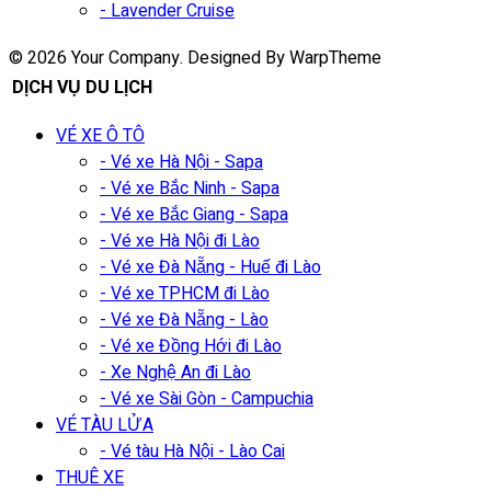
- Lavender Cruise
© 2026 Your Company. Designed By WarpTheme
DỊCH VỤ DU LỊCH
VÉ XE Ô TÔ
- Vé xe Hà Nội - Sapa
- Vé xe Bắc Ninh - Sapa
- Vé xe Bắc Giang - Sapa
- Vé xe Hà Nội đi Lào
- Vé xe Đà Nẵng - Huế đi Lào
- Vé xe TPHCM đi Lào
- Vé xe Đà Nẵng - Lào
- Vé xe Đồng Hới đi Lào
- Xe Nghệ An đi Lào
- Vé xe Sài Gòn - Campuchia
VÉ TÀU LỬA
- Vé tàu Hà Nội - Lào Cai
THUÊ XE