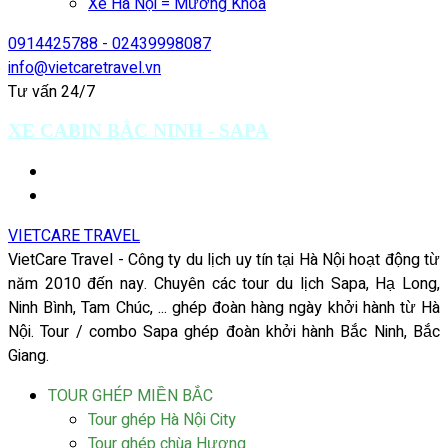
Xe Hà Nội = Mường Khoa
0914425788 - 02439998087
info@vietcaretravel.vn
Tư vấn 24/7
XE CABIN BẮC NINH - SAPA
VIETCARE TRAVEL
VietCare Travel - Công ty du lịch uy tín tại Hà Nội hoạt động từ
năm 2010 đến nay. Chuyên các tour du lịch Sapa, Hạ Long,
Ninh Bình, Tam Chúc, ... ghép đoàn hàng ngày khởi hành từ Hà
Nội. Tour / combo Sapa ghép đoàn khởi hành Bắc Ninh, Bắc
Giang.
TOUR GHÉP MIỀN BẮC
Tour ghép Hà Nội City
Tour ghép chùa Hương