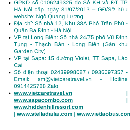
GPKD số 0106249325 do Sở KH và ĐT TP
Hà Nội cấp ngày 31/07/2013 – GĐ/Sở hữu
website: Ngô Quang Lương
Địa chỉ: Số nhà 12, Khu 38A Phố Trần Phú -
Quận Ba Đình - Hà Nội
VP tại Long Biên: Số nhà 24/75 phố Vũ Đình
Tụng - Thạch Bàn - Long Biên (Gần khu
Garden City)
VP tại Sapa: 15 đường Violet, TT Sapa, Lào
Cai
Số điện thoại 02439998087 / 0936697357 -
Email: sm@vietcaretravel.vn - Hotline
0914425788 Zalo
www.vietcaretravel.vn
|
www.sapacombo.com
|
www.hiddenhillresort.com
|
www.stelladailai.com
|
www.vietlaobus.co