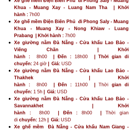
Xe ghế mềm Điện Biên Phủ đi Phong Saly - Muang
Khua - Muang Xay - Luang Nam Tha | Khởi
hành :
7h00
Xe ghế mềm Điện Biên Phủ đi Phong Saly - Muang
Khua - Muang Xay - Nong Khiaw - Luang
Prabang | Khởi hành :
7h00
Xe giường nằm Đà Nẵng - Cửa khẩu Lao Bảo -
Viêng Chăn | Khởi
hành :
8h00
| Đến :
18h00
| Thời gian di
chuyển:
24 giờ
| Giá:
USD
Xe giường nằm Đà Nẵng - Cửa khẩu Lao Bảo -
Thakhek | Khởi
hành :
8h00
| Đến :
11h00
|
Thời
gian di
chuyển:
1 5h
|
Giá:
USD
Xe giường nằm Đà Nẵng - Cửa khẩu Lao Bảo -
Savannakhet | Khởi
hành :
8h00
| Đến :
8h00
|
Thời gian
di
chuyển:
12h
|
Giá:
USD
Xe ghế mềm Đà Nẵng - Cửa khẩu Nam Giang -