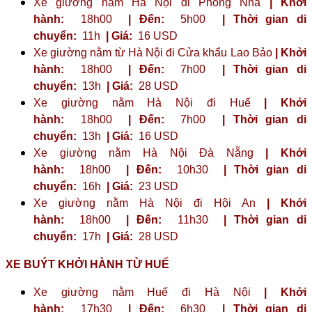
Xe giường nằm Hà Nội đi Phong Nha
| Khởi
hành:
18h00
| Đến:
5h00
| Thời gian di
chuyển:
11h
| Giá:
16 USD
Xe giường nằm từ Hà Nội đi Cửa khẩu Lao Bảo
| Khởi
hành:
18h00
| Đến:
7h00
| Thời gian di
chuyển:
13h
| Giá:
28 USD
Xe giường nằm Hà Nội đi Huế
| Khởi
hành:
18h00
| Đến:
7h00
| Thời gian di
chuyển:
13h
| Giá:
16 USD
Xe giường nằm Hà Nội Đà Nẵng
| Khởi
hành:
18h00
| Đến:
10h30
| Thời gian di
chuyển:
16h
| Giá:
23 ​​USD
Xe giường nằm Hà Nội đi Hội An
| Khởi
hành:
18h00
| Đến:
11h30
| Thời gian di
chuyển:
17h
| Giá:
28 USD
XE BUÝT KHỞI HÀNH TỪ HUẾ
Xe giường nằm Huế đi Hà Nội
| Khởi
hành:
17h30
| Đến:
6h30
| Thời gian di