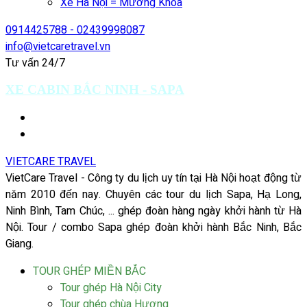
Xe Hà Nội = Mường Khoa
0914425788 - 02439998087
info@vietcaretravel.vn
Tư vấn 24/7
XE CABIN BẮC NINH - SAPA
VIETCARE TRAVEL
VietCare Travel - Công ty du lịch uy tín tại Hà Nội hoạt động từ
năm 2010 đến nay. Chuyên các tour du lịch Sapa, Hạ Long,
Ninh Bình, Tam Chúc, ... ghép đoàn hàng ngày khởi hành từ Hà
Nội. Tour / combo Sapa ghép đoàn khởi hành Bắc Ninh, Bắc
Giang.
TOUR GHÉP MIỀN BẮC
Tour ghép Hà Nội City
Tour ghép chùa Hương