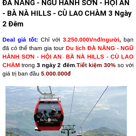
ĐÀ NẴNG - NGŨ HÀNH SƠN - HỘI AN
- BÀ NÀ HILLS - CÙ LAO CHÀM 3 Ngày
2 Đêm
Deal giá tốt:
Chỉ với
3.250.000Vnđ/người
,
bạn
đã có thể tham gia tour
Du lịch
ĐÀ NẴNG - NGŨ
HÀNH SƠN
-
HỘI AN
BÀ NÀ HILLS - CÙ LAO
-
CHÀM
trong
3 ngày
2 đêm
.
Tiết kiệm 30%
so với
5.000.000đ
giá trị ban đầu