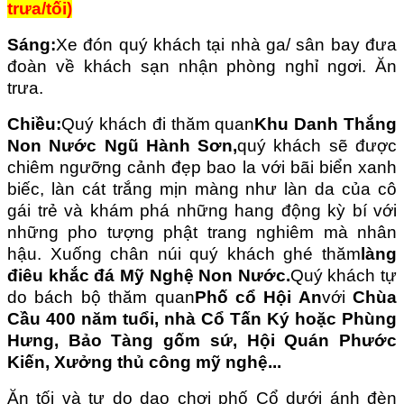
trưa/tối)
Sáng:
Xe đón quý khách tại nhà ga/ sân bay đưa
đoàn về khách sạn nhận phòng nghỉ ngơi. Ăn
trưa.
Chiều:
Quý khách đi thăm quan
Khu Danh Thắng
Non Nước Ngũ Hành Sơn,
quý khách sẽ được
chiêm ngưỡng cảnh đẹp bao la với bãi biển xanh
biếc, làn cát trắng mịn màng như làn da của cô
gái trẻ và khám phá những hang động kỳ bí với
những pho tượng phật trang nghiêm mà nhân
hậu. Xuống chân núi quý khách ghé thăm
làng
điêu khắc đá Mỹ Nghệ Non Nước.
Quý khách tự
do bách bộ thăm quan
Phố cổ Hội An
với
Chùa
Cầu 400 năm tuổi, nhà Cổ Tấn Ký hoặc Phùng
Hưng, Bảo Tàng gốm sứ, Hội Quán Phước
Kiến, Xưởng thủ công mỹ nghệ...
Ăn tối và tự do dạo chơi phố Cổ dưới ánh đèn