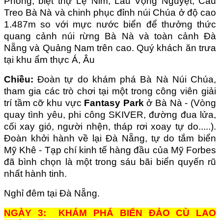
Phong, biệt thự Lệ Nim, Lầu Vọng Nguyệt, Cầu
Treo Bà Nà và chinh phục đỉnh núi Chúa ở độ cao
1.487m so với mực nước biển để thưởng thức
quang cảnh núi rừng Bà Nà và toàn cảnh Đà
Nẵng và Quảng Nam trên cao. Quý khách ăn trưa
tại khu ẩm thực Á, Âu
Chiều:
Đoàn tự do khám phá Bà Nà Núi Chúa,
tham gia các trò chơi tại một trong công viên giải
trí tầm cỡ khu vực
Fantasy Park
ở Bà Nà - (Vòng
quay tình yêu, phi công SKIVER, đường đua lửa,
cối xay gió, người nhện, tháp rơi xoay tự do.....).
Đoàn khởi hành về lại Đà Nẵng, tự do tắm biển
Mỹ Khê - Tạp chí kinh tế hàng đầu của Mỹ Forbes
đã bình chọn là một trong sáu bãi biển quyến rũ
nhất hành tinh.
Nghỉ đêm tại Đà Nẵng.
NGÀY 3: KHÁM PHÁ BIỂN ĐẢO CÙ LAO