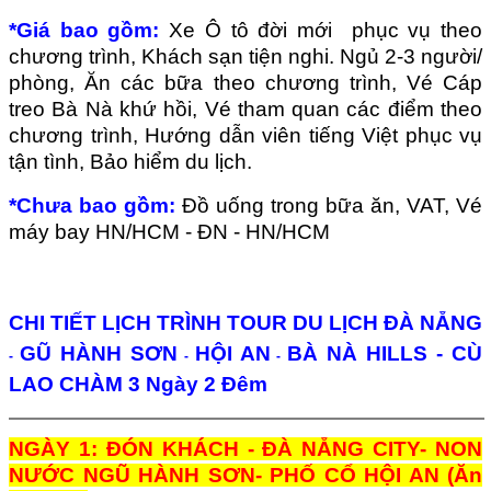
*Giá bao gồm:
Xe Ô tô đời mới phục vụ theo
chương trình, Khách sạn tiện nghi. Ngủ 2-3 người/
phòng, Ăn các bữa theo chương trình, Vé Cáp
treo Bà Nà khứ hồi, Vé tham quan các điểm theo
chương trình, Hướng dẫn viên tiếng Việt phục vụ
tận tình, Bảo hiểm du lịch.
*Chưa bao gồm:
Đồ uống trong bữa ăn,
VAT,
Vé
máy bay HN/HCM - ĐN - HN/HCM
CHI TIẾT LỊCH TRÌNH TOUR DU LỊCH
ĐÀ NẴNG
GŨ HÀNH SƠN
HỘI AN
BÀ NÀ HILLS - CÙ
-
-
-
LAO CHÀM 3 Ngày 2 Đêm
NGÀY 1: ĐÓN KHÁCH - ĐÀ NẴNG CITY- NON
NƯỚC NGŨ HÀNH SƠN- PHỐ CỔ HỘI AN (Ăn