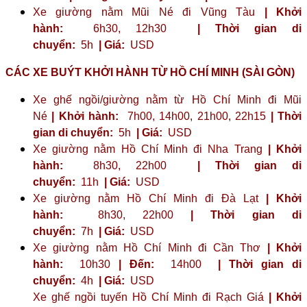
Xe giường nằm Mũi Né đi Vũng Tàu
| Khởi
hành:
6h30, 12h30
| Thời gian di
chuyển:
5h
| Giá:
USD
CÁC XE BUÝT KHỞI HÀNH TỪ HỒ CHÍ MINH (SÀI GÒN)
Xe ghế ngồi/giường nằm từ Hồ Chí Minh đi Mũi
Né
| Khởi hành:
7h00, 14h00, 21h00, 22h15
| Thời
gian di chuyển:
5h
| Giá:
USD
Xe giường nằm Hồ Chí Minh đi Nha Trang
| Khởi
hành:
8h30, 22h00
| Thời gian di
chuyển:
11h
| Giá:
USD
Xe giường nằm Hồ Chí Minh đi Đà Lạt
| Khởi
hành:
8h30, 22h00
| Thời gian di
chuyển:
7h
| Giá:
USD
Xe giường nằm Hồ Chí Minh đi Cần Thơ
| Khởi
hành:
10h30
| Đến:
14h00
| Thời gian di
chuyển:
4h
| Giá:
USD
Xe ghế ngồi tuyến Hồ Chí Minh đi Rạch Giá
| Khởi