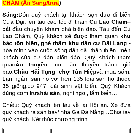
CHÀM (Ăn Sáng/trưa
)
Sáng:
Đón quý khách tại khách sạn đưa đi biển
Cửa Đại, lên tàu cao tốc đi thăm
Cù Lao Chàm
–
bắt đầu chuyến khám phá biển đảo. Tàu đến Cù
Lao Chàm, Quý khách sẽ được tham quan
khu
bảo tồn biển, ghé thăm khu dân cư Bãi Làng
-
hòa mình vào cuộc sống dân dã, thân thiện, mến
khách của cư dân biển đảo. Quý Khách tham
quan
Âu thuyền
- nơi tàu thuyền tránh gió
bão,
Chùa Hải Tạng, chợ Tân Hiệp
và mua sắm.
Lặn ngắm san hô với hơn 135 loài san hô thuộc
35 giống,có 947 loài sinh vật biển. Quý Khách
dùng cơm trưa
hải sản
, nghỉ ngơi, tắm biển…
Chiều: Quý khách lên tàu về lại Hội an. Xe đưa
quý khách ra sân bay/ nhà Ga Đà Nẵng…Chia tay
quý khách. Kết thúc chương trình.