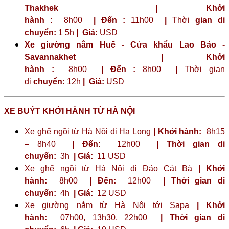
Thakhek | Khởi
hành :
8h00
| Đến :
11h00
|
Thời
gian di
chuyển:
1 5h
|
Giá:
USD
Xe giường nằm Huế - Cửa khẩu Lao Bảo -
Savannakhet | Khởi
hành :
8h00
| Đến :
8h00
|
Thời gian
di
chuyển:
12h
|
Giá:
USD
XE BUÝT KHỞI HÀNH TỪ HÀ NỘI
Xe ghế ngồi từ Hà Nội đi Hạ Long
| Khởi hành:
8h15
– 8h40
| Đến:
12h00
| Thời gian di
chuyển:
3h
| Giá:
11 USD
Xe ghế ngồi từ Hà Nội đi Đảo Cát Bà
| Khởi
hành:
8h00
| Đến:
12h00
| Thời gian di
chuyển:
4h
| Giá:
12 USD
Xe giường nằm từ Hà Nội tới Sapa
| Khởi
hành:
07h00, 13h30, 22h00
| Thời gian di