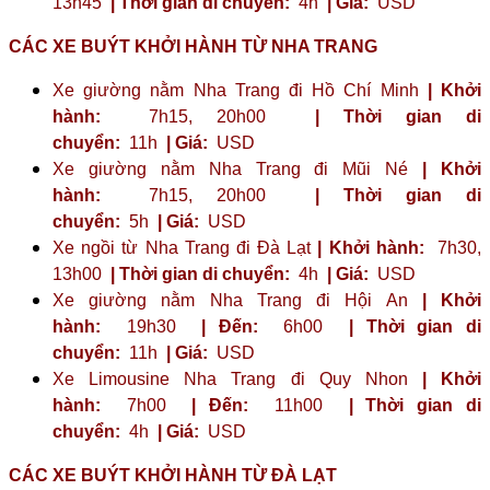
13h45
| Thời gian di chuyển:
4h
| Giá:
USD
CÁC XE BUÝT KHỞI HÀNH TỪ NHA TRANG
Xe giường nằm Nha Trang đi Hồ Chí Minh
| Khởi
hành:
7h15, 20h00
| Thời gian di
chuyển:
11h
| Giá:
USD
Xe giường nằm Nha Trang đi Mũi Né
| Khởi
hành:
7h15, 20h00
| Thời gian di
chuyển:
5h
| Giá:
USD
Xe ngồi từ Nha Trang đi Đà Lạt
| Khởi hành:
7h30,
13h00
| Thời gian di chuyển:
4h
| Giá:
USD
Xe giường nằm Nha Trang đi Hội An
| Khởi
hành:
19h30
| Đến:
6h00
| Thời gian di
chuyển:
11h
| Giá:
USD
Xe Limousine Nha Trang đi Quy Nhon
| Khởi
hành:
7h00
| Đến:
11h00
| Thời gian di
chuyển:
4h
| Giá:
USD
CÁC XE BUÝT KHỞI HÀNH TỪ ĐÀ LẠT