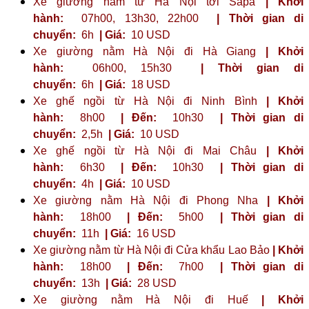
Xe giường nằm từ Hà Nội tới Sapa
| Khởi
hành:
07h00, 13h30, 22h00
| Thời gian di
chuyển:
6h
| Giá:
10 USD
Xe giường nằm Hà Nội đi Hà Giang
| Khởi
hành:
06h00, 15h30
| Thời gian di
chuyển:
6h
| Giá:
18 USD
Xe ghế ngồi từ Hà Nội đi Ninh Bình
| Khởi
hành:
8h00
| Đến:
10h30
| Thời gian di
chuyển:
2,5h
| Giá:
10 USD
Xe ghế ngồi từ Hà Nội đi Mai Châu
| Khởi
hành:
6h30
| Đến:
10h30
| Thời gian di
chuyển:
4h
| Giá:
10 USD
Xe giường nằm Hà Nội đi Phong Nha
| Khởi
hành:
18h00
| Đến:
5h00
| Thời gian di
chuyển:
11h
| Giá:
16 USD
Xe giường nằm từ Hà Nội đi Cửa khẩu Lao Bảo
| Khởi
hành:
18h00
| Đến:
7h00
| Thời gian di
chuyển:
13h
| Giá:
28 USD
Xe giường nằm Hà Nội đi Huế
| Khởi