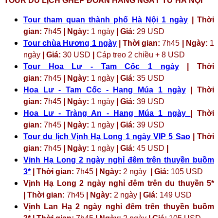
TOUR DU LỊCH GHÉP ĐOÀN HÀNG NGÀY TỪ HÀ NỘI
Tour tham quan thành phố Hà Nội 1 ngày
| Thời
gian:
7h45
| Ngày:
1 ngày
| Giá:
29 USD
Tour chùa Hương 1 ngày
| Thời gian:
7h45
| Ngày:
1
ngày
| Giá:
30 USD
|
Cáp treo 2 chiều + 8 USD
Tour Hoa Lư - Tam Cốc 1 ngày
| Thời
gian:
7h45
| Ngày:
1 ngày
| Giá:
35 USD
Hoa Lư - Tam Cốc - Hang Múa 1 ngày
| Thời
gian:
7h45
| Ngày:
1 ngày
| Giá:
39 USD
Hoa Lư - Tràng An - Hang Múa 1 ngày
| Thời
gian:
7h45
| Ngày:
1 ngày
| Giá:
39 USD
Tour du lịch Vịnh Hạ Long 1 ngày VIP 5 Sao
| Thời
gian:
7h45
| Ngày:
1 ngày
| Giá:
45 USD
|
Vịnh Hạ Long 2 ngày nghỉ đêm trên thuyền buồm
3*
| Thời gian:
7h45
| Ngày:
2 ngày
| Giá:
105 USD
Vịnh Hạ Long 2 ngày nghỉ đêm trên du thuyền 5*
| Thời gian:
7h45
| Ngày:
2 ngày
| Giá:
149 USD
Vịnh Lan Hạ 2 ngày nghỉ đêm trên thuyền buồm