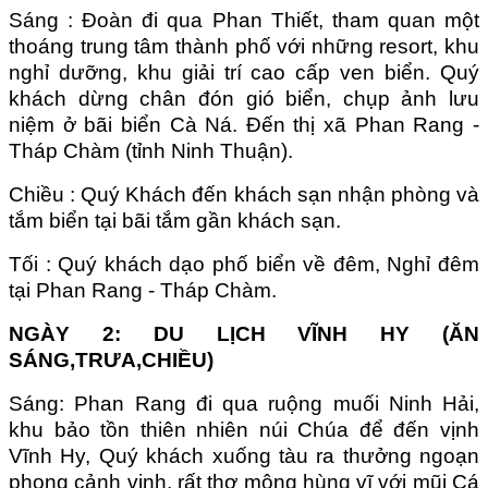
Sáng : Đoàn đi qua Phan Thiết, tham quan một
thoáng trung tâm thành phố với những resort, khu
nghỉ dưỡng, khu giải trí cao cấp ven biển. Quý
khách dừng chân đón gió biển, chụp ảnh lưu
niệm ở bãi biển Cà Ná. Đến thị xã Phan Rang -
Tháp Chàm (tỉnh Ninh Thuận).
Chiều : Quý Khách đến khách sạn nhận phòng và
tắm biển tại bãi tắm gần khách sạn.
Tối : Quý khách dạo phố biển về đêm, Nghỉ đêm
tại Phan Rang - Tháp Chàm.
NGÀY 2: DU LỊCH VĨNH HY (ĂN
SÁNG,TRƯA,CHIỀU)
Sáng: Phan Rang đi qua ruộng muối Ninh Hải,
khu bảo tồn thiên nhiên núi Chúa để đến vịnh
Vĩnh Hy, Quý khách xuống tàu ra thưởng ngoạn
phong cảnh vịnh, rất thơ mộng hùng vĩ với mũi Cá