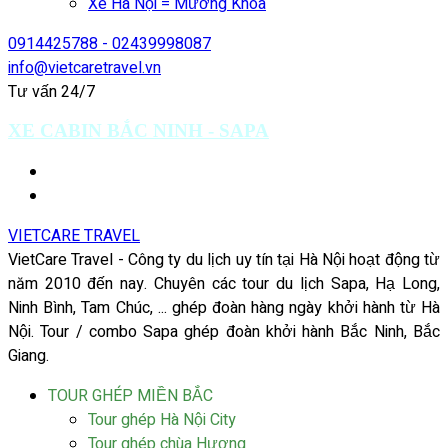
Xe Hà Nội = Mường Khoa
0914425788 - 02439998087
info@vietcaretravel.vn
Tư vấn 24/7
XE CABIN BẮC NINH - SAPA
VIETCARE TRAVEL
VietCare Travel - Công ty du lịch uy tín tại Hà Nội hoạt động từ
năm 2010 đến nay. Chuyên các tour du lịch Sapa, Hạ Long,
Ninh Bình, Tam Chúc, ... ghép đoàn hàng ngày khởi hành từ Hà
Nội. Tour / combo Sapa ghép đoàn khởi hành Bắc Ninh, Bắc
Giang.
TOUR GHÉP MIỀN BẮC
Tour ghép Hà Nội City
Tour ghép chùa Hương