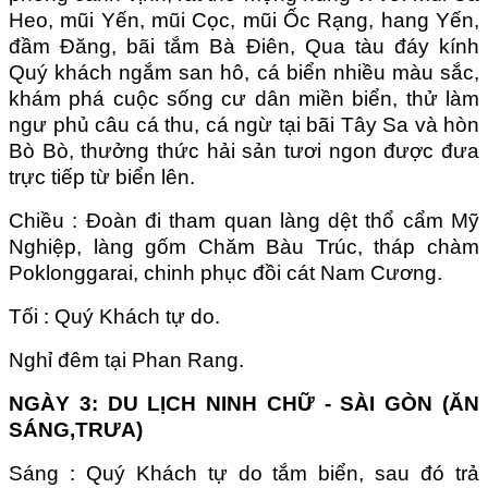
Heo, mũi Yến, mũi Cọc, mũi Ốc Rạng, hang Yến,
đầm Đăng, bãi tắm Bà Điên, Qua tàu đáy kính
Quý khách ngắm san hô, cá biển nhiều màu sắc,
khám phá cuộc sống cư dân miền biển, thử làm
ngư phủ câu cá thu, cá ngừ tại bãi Tây Sa và hòn
Bò Bò, thưởng thức hải sản tươi ngon được đưa
trực tiếp từ biển lên.
Chiều : Đoàn đi tham quan làng dệt thổ cẩm Mỹ
Nghiệp, làng gốm Chăm Bàu Trúc, tháp chàm
Poklonggarai, chinh phục đồi cát Nam Cương.
Tối : Quý Khách tự do.
Nghỉ đêm tại Phan Rang.
NGÀY 3: DU LỊCH NINH CHỮ - SÀI GÒN (ĂN
SÁNG,TRƯA)
Sáng : Quý Khách tự do tắm biển, sau đó trả