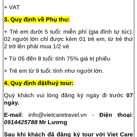
+ VAT
3. Quy định về Phụ thu:
+ Trẻ em dưới 5 tuổi: miễn phí (gia đình tự túc).
02 người lớn chỉ được kèm 01 trẻ em, từ trẻ thứ
2 trở lên phải mua 1/2 vé
+ Từ 05 đến 8 tuổi: tính 75% giá trị phiếu
+ Trẻ em từ 9 tuổi: tính như người lớn.
4. Quy định đặt/huỷ tour:
Quý khách vui lòng đăng ký ngày đi trước
07
ngày.
E-mail
: info@vietcaretravel.vn -
Điện thoại
:
0914425788
Mr Lương
Sau khi khách đã đăng ký tour với Viet Care