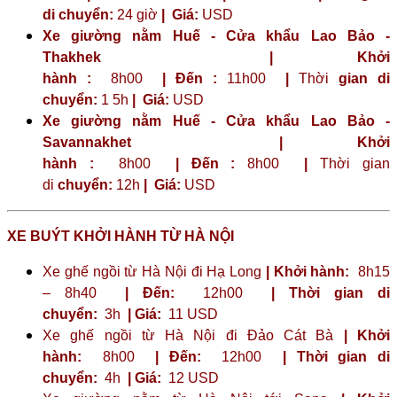
di chuyển:
24 giờ
| Giá:
USD
Xe giường nằm Huế - Cửa khẩu Lao Bảo -
Thakhek | Khởi
hành :
8h00
| Đến :
11h00
|
Thời
gian di
chuyển:
1 5h
|
Giá:
USD
Xe giường nằm Huế - Cửa khẩu Lao Bảo -
Savannakhet | Khởi
hành :
8h00
| Đến :
8h00
|
Thời gian
di
chuyển:
12h
|
Giá:
USD
XE BUÝT KHỞI HÀNH TỪ HÀ NỘI
Xe ghế ngồi từ Hà Nội đi Hạ Long
| Khởi hành:
8h15
– 8h40
| Đến:
12h00
| Thời gian di
chuyển:
3h
| Giá:
11 USD
Xe ghế ngồi từ Hà Nội đi Đảo Cát Bà
| Khởi
hành:
8h00
| Đến:
12h00
| Thời gian di
chuyển:
4h
| Giá:
12 USD