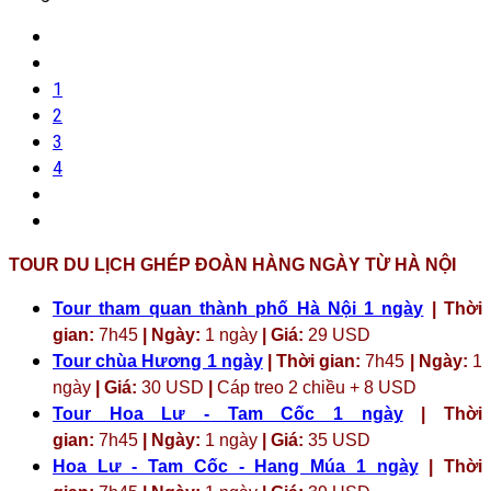
1
2
3
4
TOUR DU LỊCH GHÉP ĐOÀN HÀNG NGÀY TỪ HÀ NỘI
Tour tham quan thành phố Hà Nội 1 ngày
| Thời
gian:
7h45
| Ngày:
1 ngày
| Giá:
29 USD
Tour chùa Hương 1 ngày
| Thời gian:
7h45
| Ngày:
1
ngày
| Giá:
30 USD
|
Cáp treo 2 chiều + 8 USD
Tour Hoa Lư - Tam Cốc 1 ngày
| Thời
gian:
7h45
| Ngày:
1 ngày
| Giá:
35 USD
Hoa Lư - Tam Cốc - Hang Múa 1 ngày
| Thời