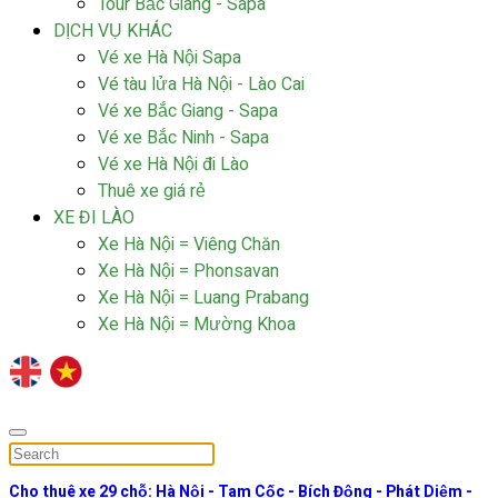
Tour Bắc Giang - Sapa
DỊCH VỤ KHÁC
Vé xe Hà Nội Sapa
Vé tàu lửa Hà Nội - Lào Cai
Vé xe Bắc Giang - Sapa
Vé xe Bắc Ninh - Sapa
Vé xe Hà Nội đi Lào
Thuê xe giá rẻ
XE ĐI LÀO
Xe Hà Nội = Viêng Chăn
Xe Hà Nội = Phonsavan
Xe Hà Nội = Luang Prabang
Xe Hà Nội = Mường Khoa
Cho thuê xe 29 chỗ: Hà Nội - Tam Cốc - Bích Động - Phát Diệm -