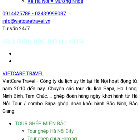
Xe Hà Nội = Mường Khoa
0914425788 - 02439998087
info@vietcaretravel.vn
Tư vấn 24/7
XE CABIN BẮC NINH - SAPA
VIETCARE TRAVEL
VietCare Travel - Công ty du lịch uy tín tại Hà Nội hoạt động từ
năm 2010 đến nay. Chuyên các tour du lịch Sapa, Hạ Long,
Ninh Bình, Tam Chúc, ... ghép đoàn hàng ngày khởi hành từ Hà
Nội. Tour / combo Sapa ghép đoàn khởi hành Bắc Ninh, Bắc
Giang.
TOUR GHÉP MIỀN BẮC
Tour ghép Hà Nội City
Tour ghép chùa Hương