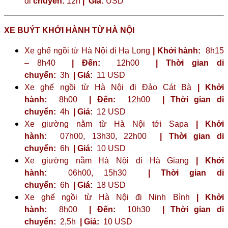
di
chuyển:
12h
|
Giá:
USD
XE BUÝT KHỞI HÀNH TỪ HÀ NỘI
Xe ghế ngồi từ Hà Nội đi Hạ Long
| Khởi hành:
8h15
– 8h40
| Đến:
12h00
| Thời gian di
chuyển:
3h
| Giá:
11 USD
Xe ghế ngồi từ Hà Nội đi Đảo Cát Bà
| Khởi
hành:
8h00
| Đến:
12h00
| Thời gian di
chuyển:
4h
| Giá:
12 USD
Xe giường nằm từ Hà Nội tới Sapa
| Khởi
hành:
07h00, 13h30, 22h00
| Thời gian di
chuyển:
6h
| Giá:
10 USD
Xe giường nằm Hà Nội đi Hà Giang
| Khởi
hành:
06h00, 15h30
| Thời gian di
chuyển:
6h
| Giá:
18 USD
Xe ghế ngồi từ Hà Nội đi Ninh Bình
| Khởi
hành:
8h00
| Đến:
10h30
| Thời gian di
chuyển:
2,5h
| Giá:
10 USD