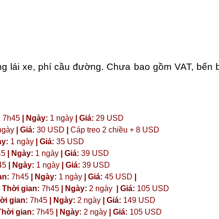
 lái xe, phí cầu đường. Chưa bao gồm VAT, bến bãi
:
7h45
| Ngày:
1 ngày
| Giá:
29 USD
ngày
| Giá:
30 USD
|
Cáp treo 2 chiều + 8 USD
ày:
1 ngày
| Giá:
35 USD
45
| Ngày:
1 ngày
| Giá:
39 USD
45
| Ngày:
1 ngày
| Giá:
39 USD
an:
7h45
| Ngày:
1 ngày
| Giá:
45 USD
|
 Thời gian:
7h45
| Ngày:
2 ngày
| Giá:
105 USD
ời gian:
7h45
| Ngày:
2 ngày
| Giá:
149 USD
hời gian:
7h45
| Ngày:
2 ngày
| Giá:
105 USD