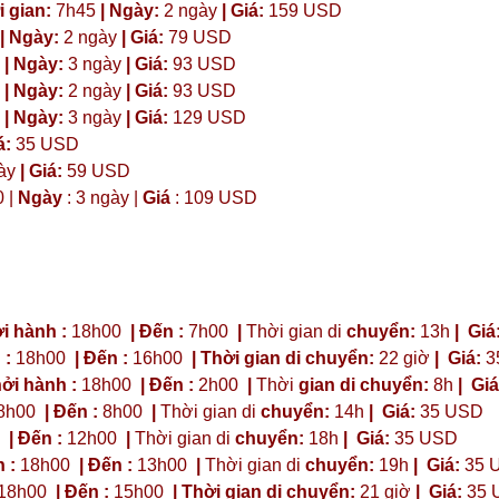
 gian:
7h45
| Ngày:
2 ngày
| Giá:
159 USD
| Ngày:
2 ngày
| Giá:
79 USD
| Ngày:
3 ngày
| Giá:
93 USD
| Ngày:
2 ngày
| Giá:
93 USD
| Ngày:
3 ngày
| Giá:
129 USD
á:
35 USD
ày
|
Giá:
59 USD
0 |
Ngày
: 3 ngày |
Giá
: 109 USD
i hành :
18h00
| Đến :
7h00
|
Thời gian di
chuyển:
13h
|
Giá
 :
18h00
| Đến :
16h00
| Thời gian di chuyển:
22 giờ
| Giá:
3
ởi hành :
18h00
| Đến :
2h00
|
Thời
gian di chuyển:
8h
|
Giá
8h00
| Đến :
8h00
|
Thời gian di
chuyển:
14h
|
Giá:
35 USD
| Đến :
12h00
|
Thời gian di
chuyển:
18h
|
Giá:
35 USD
 :
18h00
| Đến :
13h00
|
Thời gian di
chuyển:
19h
|
Giá:
35 
18h00
| Đến :
15h00
| Thời gian di chuyển:
21 giờ
| Giá:
35 