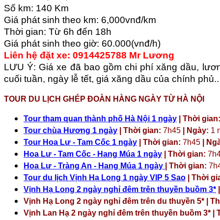
Số km: 140 Km
Giá phát sinh theo km: 6,000vnđ/km
Thời gian: Từ 6h đến 18h
Giá phát sinh theo giờ: 60.000(vnđ/h)
Liên hệ đặt xe: 0914425788 Mr Lương
LƯU Ý: Giá xe đã bao gồm chi phí xăng dầu, lương
cuối tuần, ngày lễ tết, giá xăng dầu của chính phủ..
TOUR DU LỊCH GHÉP ĐOÀN HÀNG NGÀY TỪ HÀ NỘI
Tour tham quan thành phố Hà Nội 1 ngày
| Thời gian
Tour chùa Hương 1 ngày
| Thời gian:
7h45
| Ngày:
1 
Tour Hoa Lư - Tam Cốc 1 ngày
| Thời gian:
7h45
| Ng
Hoa Lư - Tam Cốc - Hang Múa 1 ngày
| Thời gian:
7h
Hoa Lư - Tràng An - Hang Múa 1 ngày
| Thời gian:
7h
Tour du lịch Vịnh Hạ Long 1 ngày VIP 5 Sao
| Thời gi
Vịnh Hạ Long 2 ngày nghỉ đêm trên thuyền buồm 3*
|
Vịnh Hạ Long 2 ngày nghỉ đêm trên du thuyền 5* | Th
Vịnh Lan Hạ 2 ngày nghỉ đêm trên thuyền buồm 3* | T