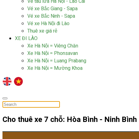
Vé tàu lửa Hà Nội - Lào Cai
Vé xe Bắc Giang - Sapa
Vé xe Bắc Ninh - Sapa
Vé xe Hà Nội đi Lào
Thuê xe giá rẻ
XE ĐI LÀO
Xe Hà Nội = Viêng Chăn
Xe Hà Nội = Phonsavan
Xe Hà Nội = Luang Prabang
Xe Hà Nội = Mường Khoa
Cho thuê xe 7 chỗ: Hòa Bình - Ninh Bình