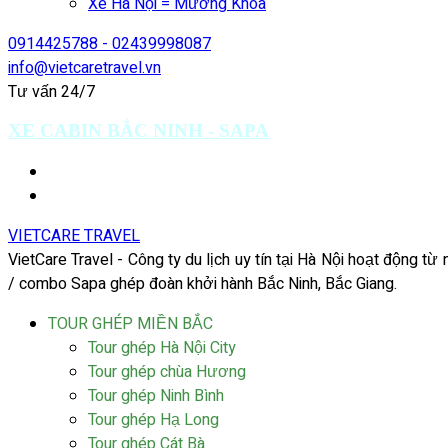
Xe Hà Nội = Mường Khoa
0914425788 - 02439998087
info@vietcaretravel.vn
Tư vấn 24/7
XE CABIN BẮC NINH - SAPA
VIETCARE TRAVEL
VietCare Travel - Công ty du lịch uy tín tại Hà Nội hoạt động t
/ combo Sapa ghép đoàn khởi hành Bắc Ninh, Bắc Giang.
TOUR GHÉP MIỀN BẮC
Tour ghép Hà Nội City
Tour ghép chùa Hương
Tour ghép Ninh Bình
Tour ghép Hạ Long
Tour ghép Cát Bà