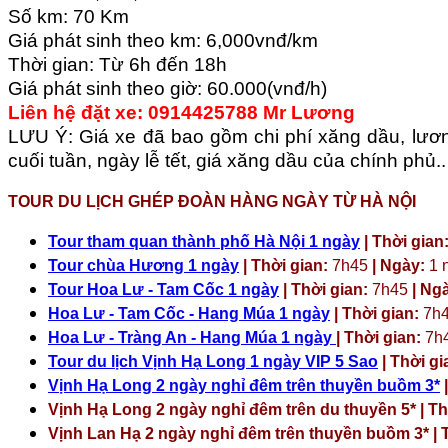
Số km: 70 Km
Giá phát sinh theo km: 6,000vnđ/km
Thời gian: Từ 6h đến 18h
Giá phát sinh theo giờ: 60.000(vnđ/h)
Liên hệ đặt xe: 0914425788 Mr Lương
LƯU Ý: Giá xe đã bao gồm chi phí xăng dầu, lương
cuối tuần, ngày lễ tết, giá xăng dầu của chính phủ..
TOUR DU LỊCH GHÉP ĐOÀN HÀNG NGÀY TỪ HÀ NỘI
Tour tham quan thành phố Hà Nội 1 ngày
| Thời gian
Tour chùa Hương 1 ngày
| Thời gian:
7h45
| Ngày:
1 
Tour Hoa Lư - Tam Cốc 1 ngày
| Thời gian:
7h45
| Ng
Hoa Lư - Tam Cốc - Hang Múa 1 ngày
| Thời gian:
7h
Hoa Lư - Tràng An - Hang Múa 1 ngày
| Thời gian:
7h
Tour du lịch Vịnh Hạ Long 1 ngày VIP 5 Sao
| Thời gi
Vịnh Hạ Long 2 ngày nghỉ đêm trên thuyền buồm 3*
|
Vịnh Hạ Long 2 ngày nghỉ đêm trên du thuyền 5* | Th
Vịnh Lan Hạ 2 ngày nghỉ đêm trên thuyền buồm 3* | T