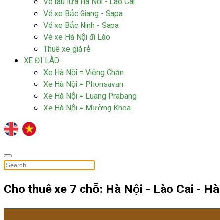
Vé tàu lửa Hà Nội - Lào Cai
Vé xe Bắc Giang - Sapa
Vé xe Bắc Ninh - Sapa
Vé xe Hà Nội đi Lào
Thuê xe giá rẻ
XE ĐI LÀO
Xe Hà Nội = Viêng Chăn
Xe Hà Nội = Phonsavan
Xe Hà Nội = Luang Prabang
Xe Hà Nội = Mường Khoa
Cho thuê xe 7 chỗ: Hà Nội - Lào Cai - Hà