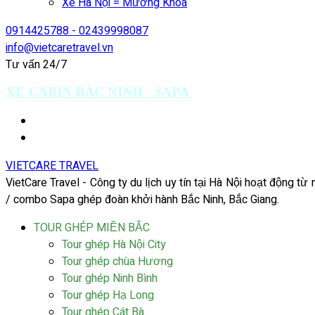
Xe Hà Nội = Mường Khoa
0914425788 - 02439998087
info@vietcaretravel.vn
Tư vấn 24/7
XE CABIN BẮC NINH - SAPA
VIETCARE TRAVEL
VietCare Travel - Công ty du lịch uy tín tại Hà Nội hoạt động t
/ combo Sapa ghép đoàn khởi hành Bắc Ninh, Bắc Giang.
TOUR GHÉP MIỀN BẮC
Tour ghép Hà Nội City
Tour ghép chùa Hương
Tour ghép Ninh Bình
Tour ghép Hạ Long
Tour ghép Cát Bà