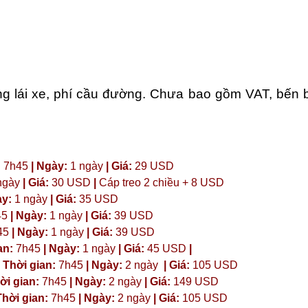
 lái xe, phí cầu đường. Chưa bao gồm VAT, bến bãi
:
7h45
| Ngày:
1 ngày
| Giá:
29 USD
ngày
| Giá:
30 USD
|
Cáp treo 2 chiều + 8 USD
ày:
1 ngày
| Giá:
35 USD
45
| Ngày:
1 ngày
| Giá:
39 USD
45
| Ngày:
1 ngày
| Giá:
39 USD
an:
7h45
| Ngày:
1 ngày
| Giá:
45 USD
|
 Thời gian:
7h45
| Ngày:
2 ngày
| Giá:
105 USD
ời gian:
7h45
| Ngày:
2 ngày
| Giá:
149 USD
hời gian:
7h45
| Ngày:
2 ngày
| Giá:
105 USD