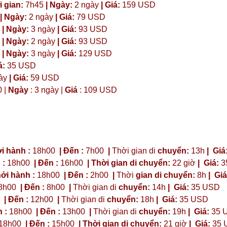
 gian:
7h45
| Ngày:
2 ngày
| Giá:
159 USD
| Ngày:
2 ngày
| Giá:
79 USD
| Ngày:
3 ngày
| Giá:
93 USD
| Ngày:
2 ngày
| Giá:
93 USD
| Ngày:
3 ngày
| Giá:
129 USD
á:
35 USD
ày
|
Giá:
59 USD
0 |
Ngày
: 3 ngày |
Giá
: 109 USD
i hành :
18h00
| Đến :
7h00
|
Thời gian di
chuyển:
13h
|
Giá
 :
18h00
| Đến :
16h00
| Thời gian di chuyển:
22 giờ
| Giá:
3
ởi hành :
18h00
| Đến :
2h00
|
Thời
gian di chuyển:
8h
|
Giá
8h00
| Đến :
8h00
|
Thời gian di
chuyển:
14h
|
Giá:
35 USD
| Đến :
12h00
|
Thời gian di
chuyển:
18h
|
Giá:
35 USD
 :
18h00
| Đến :
13h00
|
Thời gian di
chuyển:
19h
|
Giá:
35 
18h00
| Đến :
15h00
| Thời gian di chuyển:
21 giờ
| Giá:
35 