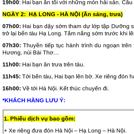
19h00
: Hai bạn ăn tối với những món hải sản. Câu
NGÀY 2: HẠ LONG - HÀ NỘI (Ăn sáng, trưa)
07h00:
Hai bạn dậy sớm tham dự lớp tập Dưỡng sin
trở lại bến tàu Hạ Long. Tắm nắng sớm trước khi lê
07h30:
Thuyền tiếp tục hành trình du ngoạn trên 
Hương, núi Bài Thơ…
11h00:
Hai bạn ăn trưa trên tàu.
11h45:
Tới bến tàu, Hai bạn lên bờ. Xe riêng đón h
16h00:
Về tới Hà Nội. Kết thúc chuyến đi.
*KHÁCH HÀNG LƯU Ý:
1. Phiếu dịch vụ bao gồm:
+ Xe riêng đưa đón Hà Nội – Hạ Long – Hà Nội.