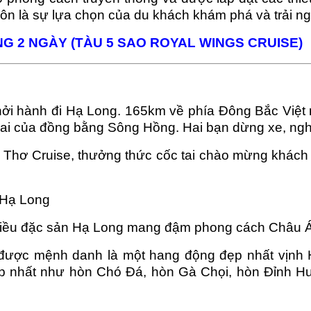
ôn là sự lựa chọn của du khách khám phá và trải nghi
G 2 NGÀY (TÀU 5 SAO ROYAL WINGS CRUISE)
hởi hành đi Hạ Long. 165km về phía Đông Bắc Việt
i của đồng bằng Sông Hồng. Hai bạn dừng xe, nghỉ
hơ Cruise, thưởng thức cốc tai chào mừng khách tron
 Hạ Long
nhiều đặc sản Hạ Long mang đậm phong cách Châu 
được mệnh danh là một hang động đẹp nhất vịnh H
 nhất như hòn Chó Đá, hòn Gà Chọi, hòn Đỉnh H