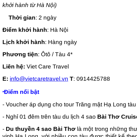
khởi hành từ Hà Nội)
Thời gian
: 2 ngày
Điểm khởi hành
: Hà Nội
Lịch khởi hành
: Hàng ngày
Phương tiện
: Ôtô / Tàu 4*
Liên hệ:
Viet Care Travel
E:
info@vietcaretravel.vn
T
: 0914425788
Điểm nổi bật
*
- Voucher áp dụng cho tour Trăng mật Hạ Long tàu
- Nghỉ 01 đêm trên tàu du lịch 4 sao
Bài Thơ Crui
-
Du thuyền 4 sao Bài Thơ
là một trong những thư
vịnh Hạ Long, với nhiều con tàu được thiết kế the