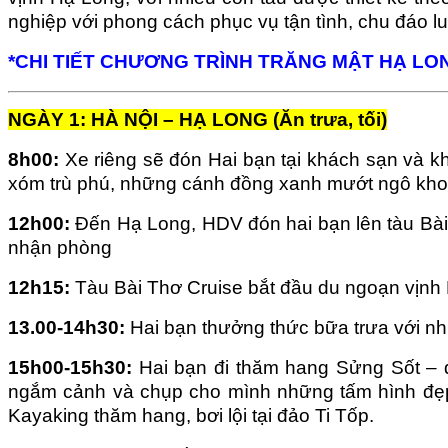
nghiệp với phong cách phục vụ tận tình, chu đáo lu
*CHI TIẾT CHƯƠNG TRÌNH TRĂNG MẬT HẠ LON
NGÀY 1: HÀ NỘI – HẠ LONG (Ăn trưa, tối)
8h00:
Xe riêng sẽ đón Hai bạn tại khách sạn và k
xóm trù phú, những cánh đồng xanh mướt ngô khoa
12h00:
Đến Hạ Long, HDV đón hai bạn lên tàu Bài T
nhận phòng
12h15:
Tàu Bài Thơ Cruise bắt đầu du ngoạn vịnh
13.00-14h30:
Hai bạn thưởng thức bữa trưa với 
15h00-15h30:
Hai bạn đi thăm hang Sửng Sốt – 
ngắm cảnh và chụp cho mình những tấm hình đẹp
Kayaking thăm hang, bơi lội tại đảo Ti Tốp.