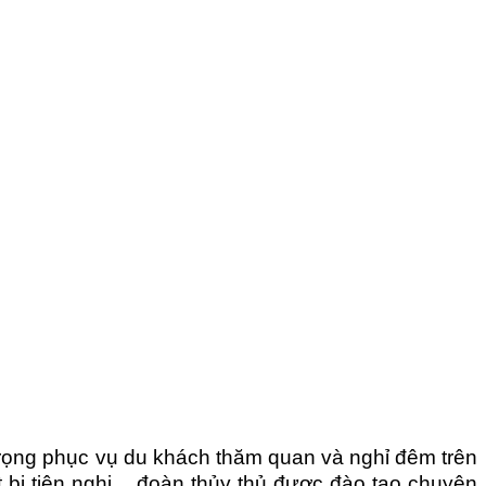
 trọng phục vụ du khách thăm quan và nghỉ đêm trên
ết bị tiện nghi, đoàn thủy thủ được đào tạo chuyên