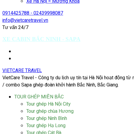
Xe Hà Nội = Mường Khoa
0914425788 - 02439998087
info@vietcaretravel.vn
Tư vấn 24/7
XE CABIN BẮC NINH - SAPA
VIETCARE TRAVEL
VietCare Travel - Công ty du lịch uy tín tại Hà Nội hoạt động t
/ combo Sapa ghép đoàn khởi hành Bắc Ninh, Bắc Giang.
TOUR GHÉP MIỀN BẮC
Tour ghép Hà Nội City
Tour ghép chùa Hương
Tour ghép Ninh Bình
Tour ghép Hạ Long
Tour ghép Cát Bà