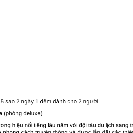
 5 sao 2 ngày 1 đêm dành cho 2 người.
se
(phòng deluxe)
ơng hiệu nổi tiếng lâu năm với đội tàu du lịch sang
o phong cách truyền thống và được lắp đặt các thi