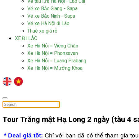
Vé tàu lửa Hà Nội - Lào Cai
Vé xe Bắc Giang - Sapa
Vé xe Bắc Ninh - Sapa
Vé xe Hà Nội đi Lào
Thuê xe giá rẻ
XE ĐI LÀO
Xe Hà Nội = Viêng Chăn
Xe Hà Nội = Phonsavan
Xe Hà Nội = Luang Prabang
Xe Hà Nội = Mường Khoa
Tour Trăng mật Hạ Long 2 ngày (tàu 4 s
* Deal
giá
tốt:
Chỉ với
bạn đã có thể tham gia to