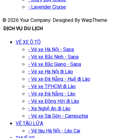
- Lavender Cruise
© 2026 Your Company. Designed By WarpTheme
DỊCH VỤ DU LỊCH
VÉ XE Ô TÔ
- Vé xe Hà Nội - Sapa
- Vé xe Bắc Ninh - Sapa
- Vé xe Bắc Giang - Sapa
- Vé xe Hà Nội đi Lào
- Vé xe Đà Nẵng - Huế đi Lào
- Vé xe TPHCM đi Lào
- Vé xe Đà Nẵng - Lào
- Vé xe Đồng Hới đi Lào
- Xe Nghệ An đi Lào
- Vé xe Sài Gòn - Campuchia
VÉ TÀU LỬA
- Vé tàu Hà Nội - Lào Cai