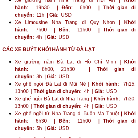
Xe giường nằm Nha Trang đi Hội An
| Khởi
hành:
19h30
| Đến:
6h00
| Thời gian di
chuyển:
11h
| Giá:
USD
Xe Limousine Nha Trang đi Quy Nhon
| Khởi
hành:
7h00
| Đến:
11h00
| Thời gian di
chuyển:
4h
| Giá:
USD
CÁC XE BUÝT KHỞI HÀNH TỪ ĐÀ LẠT
Xe giường nằm Đà Lạt đi Hồ Chí Minh
| Khởi
hành:
8h00, 21h30
| Thời gian di
chuyển:
8h
| Giá:
USD
Xe ghế ngồi Đà Lạt đi Mũi Né
| Khởi hành:
7h15,
13h00
| Thời gian di chuyển:
4h
| Giá:
USD
Xe ghế ngồi Đà Lạt đi Nha Trang
| Khởi hành:
7h30,
13h00
| Thời gian di chuyển:
4h
| Giá:
USD
Xe ghế ngồi từ Nha Trang đi Buôn Ma Thuột
| Khởi
hành:
6h30
| Đến:
11h00
| Thời gian di
chuyển:
5h
| Giá:
USD