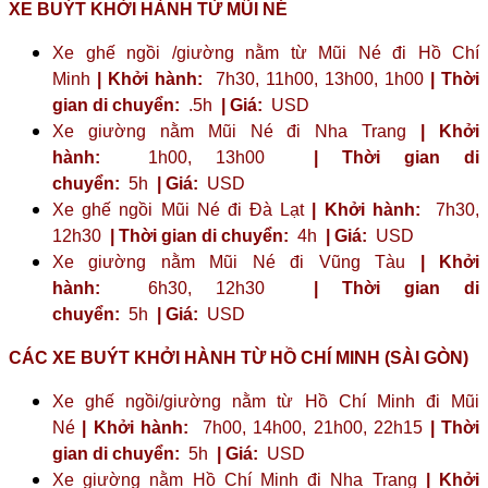
XE BUÝT KHỞI HÀNH TỪ MŨI NÉ
Xe ghế ngồi /giường nằm từ Mũi Né đi Hồ Chí
Minh
| Khởi hành:
7h30, 11h00, 13h00, 1h00
| Thời
gian di chuyển:
.5h
| Giá:
USD
Xe giường nằm Mũi Né đi Nha Trang
| Khởi
hành:
1h00, 13h00
| Thời gian di
chuyển:
5h
| Giá:
USD
Xe ghế ngồi Mũi Né đi Đà Lạt
| Khởi hành:
7h30,
12h30
| Thời gian di chuyển:
4h
| Giá:
USD
Xe giường nằm Mũi Né đi Vũng Tàu
| Khởi
hành:
6h30, 12h30
| Thời gian di
chuyển:
5h
| Giá:
USD
CÁC XE BUÝT KHỞI HÀNH TỪ HỒ CHÍ MINH (SÀI GÒN)
Xe ghế ngồi/giường nằm từ Hồ Chí Minh đi Mũi
Né
| Khởi hành:
7h00, 14h00, 21h00, 22h15
| Thời
gian di chuyển:
5h
| Giá:
USD
Xe giường nằm Hồ Chí Minh đi Nha Trang
| Khởi