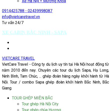
Xe Hà Nội = Mường Khoa
0914425788 - 02439998087
info@vietcaretravel.vn
Tư vấn 24/7
XE CABIN BẮC NINH - SAPA
VIETCARE TRAVEL
VietCare Travel - Công ty du lịch uy tín tại Hà Nội hoạt động từ
năm 2010 đến nay. Chuyên các tour du lịch Sapa, Hạ Long,
Ninh Bình, Tam Chúc, ... ghép đoàn hàng ngày khởi hành từ Hà
Nội. Tour / combo Sapa ghép đoàn khởi hành Bắc Ninh, Bắc
Giang.
TOUR GHÉP MIỀN BẮC
Tour ghép Hà Nội City
Tour ghép chùa Hương