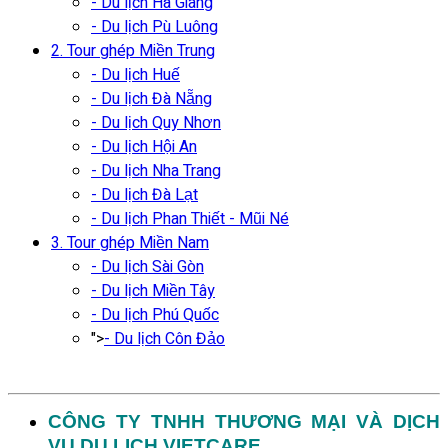
- Du lịch Hà Giang
- Du lịch Pù Luông
2. Tour ghép Miền Trung
- Du lịch Huế
- Du lịch Đà Nẵng
- Du lịch Quy Nhơn
- Du lịch Hội An
- Du lịch Nha Trang
- Du lịch Đà Lạt
- Du lịch Phan Thiết - Mũi Né
3. Tour ghép Miền Nam
- Du lịch Sài Gòn
- Du lịch Miền Tây
- Du lịch Phú Quốc
">
- Du lịch Côn Đảo
CÔNG TY TNHH THƯƠNG MẠI VÀ DỊCH
VỤ DU LỊCH VIETCARE