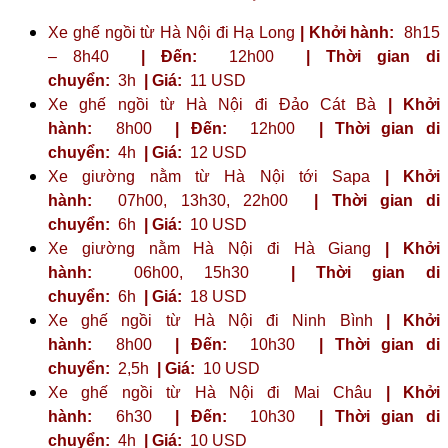
Xe ghế ngồi từ Hà Nội đi Hạ Long
| Khởi hành:
8h15
– 8h40
| Đến:
12h00
| Thời gian di
chuyển:
3h
| Giá:
11 USD
Xe ghế ngồi từ Hà Nội đi Đảo Cát Bà
| Khởi
hành:
8h00
| Đến:
12h00
| Thời gian di
chuyển:
4h
| Giá:
12 USD
Xe giường nằm từ Hà Nội tới Sapa
| Khởi
hành:
07h00, 13h30, 22h00
| Thời gian di
chuyển:
6h
| Giá:
10 USD
Xe giường nằm Hà Nội đi Hà Giang
| Khởi
hành:
06h00, 15h30
| Thời gian di
chuyển:
6h
| Giá:
18 USD
Xe ghế ngồi từ Hà Nội đi Ninh Bình
| Khởi
hành:
8h00
| Đến:
10h30
| Thời gian di
chuyển:
2,5h
| Giá:
10 USD
Xe ghế ngồi từ Hà Nội đi Mai Châu
| Khởi
hành:
6h30
| Đến:
10h30
| Thời gian di
chuyển:
4h
| Giá:
10 USD