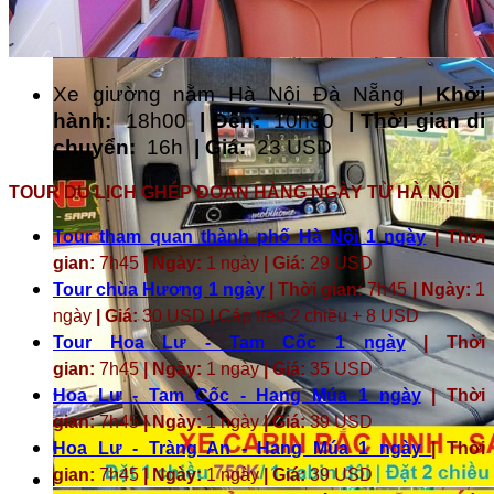
Xe giường nằm Hà Nội Đà Nẵng
| Khởi
hành:
18h00
| Đến:
10h30
| Thời gian di
chuyển:
16h
| Giá:
23 ​​USD
TOUR DU LỊCH GHÉP ĐOÀN HÀNG NGÀY TỪ HÀ NỘI
Tour tham quan thành phố Hà Nội 1 ngày
| Thời
gian:
7h45
| Ngày:
1 ngày
| Giá:
29 USD
Tour chùa Hương 1 ngày
| Thời gian:
7h45
| Ngày:
1
ngày
| Giá:
30 USD
|
Cáp treo 2 chiều + 8 USD
Tour Hoa Lư - Tam Cốc 1 ngày
| Thời
gian:
7h45
| Ngày:
1 ngày
| Giá:
35 USD
Hoa Lư - Tam Cốc - Hang Múa 1 ngày
| Thời
gian:
7h45
| Ngày:
1 ngày
| Giá:
39 USD
Hoa Lư - Tràng An - Hang Múa 1 ngày
| Thời
gian:
7h45
| Ngày:
1 ngày
| Giá:
39 USD