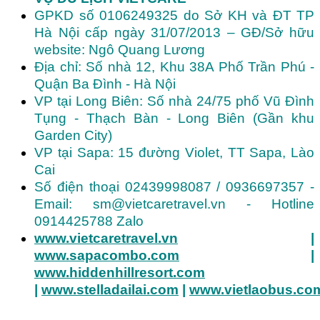
GPKD số 0106249325 do Sở KH và ĐT TP
Hà Nội cấp ngày 31/07/2013 – GĐ/Sở hữu
website: Ngô Quang Lương
Địa chỉ: Số nhà 12, Khu 38A Phố Trần Phú -
Quận Ba Đình - Hà Nội
VP tại Long Biên: Số nhà 24/75 phố Vũ Đình
Tụng - Thạch Bàn - Long Biên (Gần khu
Garden City)
VP tại Sapa: 15 đường Violet, TT Sapa, Lào
Cai
Số điện thoại 02439998087 / 0936697357 -
Email: sm@vietcaretravel.vn - Hotline
0914425788 Zalo
www.vietcaretravel.vn
|
www.sapacombo.com
|
www.hiddenhillresort.com
|
www.stelladailai.com
|
www.vietlaobus.co