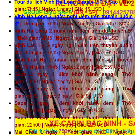
Tour du lịch Vịnh Hạ Long 1 ngày VIP 5 Sao
| Thời
gian:
7h45
| Ngày:
1 ngày
| Giá:
45 USD
|
Vịnh Hạ Long 2 ngày nghỉ đêm trên thuyền buồm
3*
| Thời gian:
7h45
| Ngày:
2 ngày
| Giá:
105 USD
Vịnh Hạ Long 2 ngày nghỉ đêm trên du thuyền 5*
| Thời gian:
7h45
| Ngày:
2 ngày
| Giá:
149 USD
Vịnh Lan Hạ 2 ngày nghỉ đêm trên thuyền buồm
3* | Thời gian:
7h45
| Ngày:
2 ngày
| Giá:
105 USD
Vịnh Lan Hạ 2 ngày nghỉ đêm trên du thuyền
5* | Thời gian:
7h45
| Ngày:
2 ngày
| Giá:
159 USD
Sapa 2 ngày 1 đêm khởi hành sáng | Thời
gian:
6h30
| Ngày:
2 ngày
| Giá:
79 USD
Sapa 3 ngày 2 đêm khởi hành sáng | Thời
gian:
6h30
| Ngày:
3 ngày
| Giá:
93 USD
Sapa 2 ngày 1 đêm khởi hành đêm | Thời
gian:
22h00
| Ngày:
2 ngày
| Giá:
93 USD
Sapa 3 ngày 2 đêm khởi hành đêm | Thời
gian:
22h00
| Ngày:
3 ngày
| Giá:
129 USD
Mai Châu 1 ngày | Thời gian:
7h00
| Ngày:
1