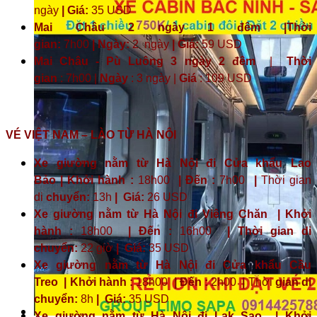
ngày
| Giá:
35 USD
Mai Châu 2 ngày 1 đêm |Thời
gian:
7h00
| Ngày:
2 ngày
|
Giá:
59 USD
Mai Châu - Pù Luông 3 ngày 2 đêm
|
Thời
gian
: 7h00 |
Ngày
: 3 ngày |
Giá
: 109 USD
VÉ VIỆT NAM – LÀO TỪ HÀ NỘI
Xe giường nằm từ Hà Nội đi Cửa khẩu Lao
Bảo | Khởi hành :
18h00
| Đến :
7h00
|
Thời gian
di
chuyển:
13h
|
Giá:
26 USD
Xe giường nằm từ Hà Nội đi Viêng Chăn | Khởi
hành :
18h00
| Đến :
16h00
| Thời gian di
chuyển:
22 giờ
| Giá:
35 USD
Xe giường nằm từ Hà Nội đi Cửa khẩu Cầu
Treo | Khởi hành :
18h00
| Đến :
2h00
|
Thời
gian di
chuyển:
8h
|
Giá:
35 USD
Xe giường nằm từ Hà Nội đi Lak Sao | Khởi