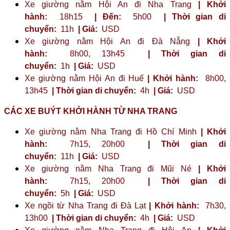
Xe giường nằm Hội An đi Nha Trang
| Khởi
hành:
18h15
| Đến:
5h00
| Thời gian di
chuyển:
11h
| Giá:
USD
Xe giường nằm Hội An đi Đà Nẵng
| Khởi
hành:
8h00, 13h45
| Thời gian di
chuyển:
1h
| Giá:
USD
Xe giường nằm Hội An đi Huế
| Khởi hành:
8h00,
13h45
| Thời gian di chuyển:
4h
| Giá:
USD
CÁC XE BUÝT KHỞI HÀNH TỪ NHA TRANG
Xe giường nằm Nha Trang đi Hồ Chí Minh
| Khởi
hành:
7h15, 20h00
| Thời gian di
chuyển:
11h
| Giá:
USD
Xe giường nằm Nha Trang đi Mũi Né
| Khởi
hành:
7h15, 20h00
| Thời gian di
chuyển:
5h
| Giá:
USD
Xe ngồi từ Nha Trang đi Đà Lạt
| Khởi hành:
7h30,
13h00
| Thời gian di chuyển:
4h
| Giá:
USD