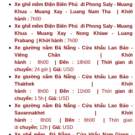
Xe ghế mềm Điện Biên Phủ đi Phong Saly - Muang
Khua - Muang Xay - Luang Nam Tha | Khởi
hành :
7h00
Xe ghế mềm Điện Biên Phủ đi Phong Saly - Muang
Khua - Muang Xay - Nong Khiaw - Luang
Prabang | Khởi hành :
7h00
Xe giường nằm Đà Nẵng - Cửa khẩu Lao Bảo -
Viêng Chăn | Khởi
hành :
8h00
| Đến :
18h00
| Thời gian di
chuyển:
24 giờ
| Giá:
USD
Xe giường nằm Đà Nẵng - Cửa khẩu Lao Bảo -
Thakhek | Khởi
hành :
8h00
| Đến :
11h00
|
Thời
gian di
chuyển:
1 5h
|
Giá:
USD
Xe giường nằm Đà Nẵng - Cửa khẩu Lao Bảo -
Savannakhet | Khởi
hành :
8h00
| Đến :
8h00
|
Thời gian
di
chuyển:
12h
|
Giá:
USD
Xe ghế mềm Đà Nẵng - Cửa khẩu Nam Giang -