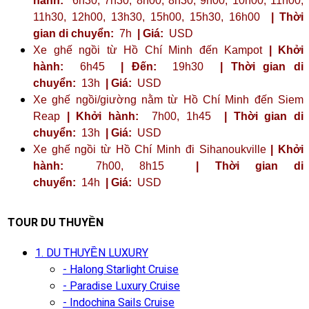
hành:
6h30, 7h30, 8h00, 8h30, 9h00, 10h00, 11h00,
11h30, 12h00, 13h30, 15h00, 15h30, 16h00
| Thời
gian di chuyển:
7h
| Giá:
USD
Xe ghế ngồi từ Hồ Chí Minh đến Kampot
| Khởi
hành:
6h45
| Đến:
19h30
| Thời gian di
chuyển:
13h
| Giá:
USD
Xe ghế ngồi/giường nằm từ Hồ Chí Minh đến Siem
Reap
| Khởi hành:
7h00, 1h45
| Thời gian di
chuyển:
13h
| Giá:
USD
Xe ghế ngồi từ Hồ Chí Minh đi Sihanoukville
| Khởi
hành:
7h00, 8h15
| Thời gian di
chuyển:
14h
| Giá:
USD
TOUR DU THUYỀN
1. DU THUYỀN LUXURY
- Halong Starlight Cruise
- Paradise Luxury Cruise
- Indochina Sails Cruise