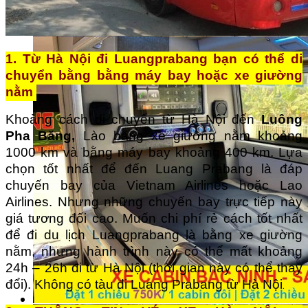
1. Từ Hà Nội đi Luangprabang bạn có thể di
chuyển bằng bằng máy bay hoặc xe giường
nằm
Khoảng cách di chuyển từ Hà Nội đến
Luông
Pha Băng,
Lào bằng xe giường nằm khoảng
1000 km và bằng máy bay khoảng 400 km. Lựa
chọn tốt nhất để đến Luang Prabang là đáp
chuyến bay của Vietnam Airlines hoặc Lao
Airlines. Nhưng những chuyến bay trực tiếp này
giá tương đối cao. Muốn chi phí rẻ cách tốt nhất
để đi du lịch Luangprabang là bằng xe giường
nằm, nhưng hành trình này có thể mất khoảng
24h – 26h đi từ Hà Nội (thời gian này có thể thay
đổi). Không có tàu đi Luang Prabang từ Hà Nội
.