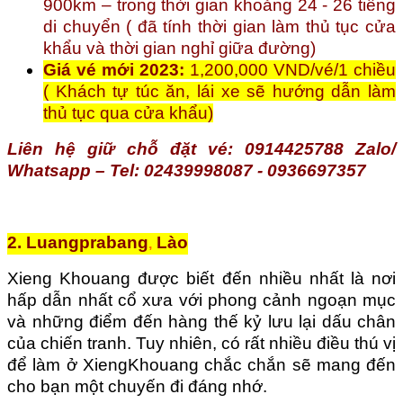
900km – trong thời gian khoảng 24 - 26 tiếng
di chuyển ( đã tính thời gian làm thủ tục cửa
khẩu và thời gian nghỉ giữa đường)
Giá vé mới 2023:
1,200,000 VND/vé/1 chiều
( Khách tự túc ăn, lái xe sẽ hướng dẫn làm
thủ tục qua cửa khẩu)
Liên hệ giữ chỗ đặt vé: 0914425788 Zalo/
Whatsapp – Tel: 02439998087 - 0936697357
2. Luangprabang
Lào
,
Xieng Khouang được biết đến nhiều nhất là nơi
hấp dẫn nhất cổ xưa với phong cảnh ngoạn mục
và những điểm đến hàng thế kỷ lưu lại dấu chân
của chiến tranh. Tuy nhiên, có rất nhiều điều thú vị
để làm ở XiengKhouang chắc chắn sẽ mang đến
cho bạn một chuyến đi đáng nhớ.