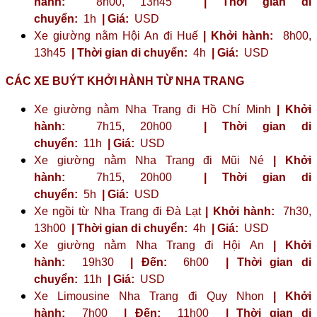
hành:
8h00, 13h45
| Thời gian di
chuyển:
1h
| Giá:
USD
Xe giường nằm Hội An đi Huế
| Khởi hành:
8h00,
13h45
| Thời gian di chuyển:
4h
| Giá:
USD
CÁC XE BUÝT KHỞI HÀNH TỪ NHA TRANG
Xe giường nằm Nha Trang đi Hồ Chí Minh
| Khởi
hành:
7h15, 20h00
| Thời gian di
chuyển:
11h
| Giá:
USD
Xe giường nằm Nha Trang đi Mũi Né
| Khởi
hành:
7h15, 20h00
| Thời gian di
chuyển:
5h
| Giá:
USD
Xe ngồi từ Nha Trang đi Đà Lạt
| Khởi hành:
7h30,
13h00
| Thời gian di chuyển:
4h
| Giá:
USD
Xe giường nằm Nha Trang đi Hội An
| Khởi
hành:
19h30
| Đến:
6h00
| Thời gian di
chuyển:
11h
| Giá:
USD
Xe Limousine Nha Trang đi Quy Nhon
| Khởi
hành:
7h00
| Đến:
11h00
| Thời gian di