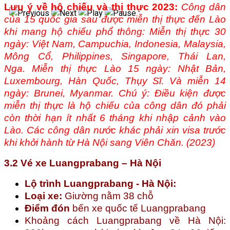
Lưu ý về hộ chiếu và thị thực 2023:
Công dân
của 15 quốc gia sau được miễn thị thực đến Lào
khi mang hộ chiếu phổ thông:
Miễn thị thực 30
ngày: Việt Nam, Campuchia, Indonesia, Malaysia,
Mông Cổ, Philippines, Singapore, Thái Lan,
Nga.
Miễn thị thực Lào 15 ngày: Nhật Bản,
Luxembourg, Hàn Quốc, Thụy Sĩ.
Và miễn 14
ngày: Brunei, Myanmar.
Chú ý: Điều kiện được
miễn thị thực là hộ chiếu của công dân đó phải
còn thời hạn ít nhất 6 tháng khi nhập cảnh vào
Lào.
Các công dân nước khác phải xin visa trước
khi khởi hành từ Hà Nội sang Viên Chăn. (2023)
3.2 Vé xe Luangprabang – Hà Nội
Lộ trình Luangprabang - Hà Nội:
Loại xe:
Giường nằm 38 chỗ
Điểm đón
bến xe quốc tế Luangprabang
Khoảng cách Luangprabang về Hà Nội: