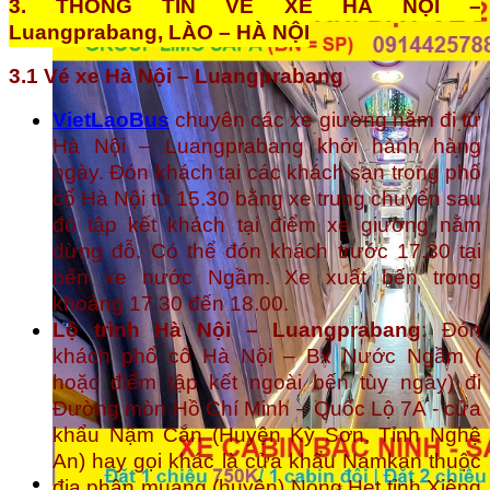
3. THÔNG TIN VÉ XE HÀ NỘI –
Luangprabang, LÀO – HÀ NỘI
3.1 Vé xe Hà Nội – Luangprabang
VietLaoBus
chuyên các xe giường nằm đi từ
Hà Nội – Luangprabang khởi hành hàng
ngày. Đón khách tại các khách sạn trong phố
cổ Hà Nội từ 15.30 bằng xe trung chuyển sau
đó tập kết khách tại điểm xe giường nằm
dừng đỗ. Có thể đón khách trước 17.30 tại
bến xe nước Ngầm. Xe xuất bến trong
khoảng 17.30 đến 18.00.
Lộ trình Hà Nội – Luangprabang
: Đón
khách phổ cổ Hà Nội – Bx Nước Ngầm (
hoặc điểm tập kết ngoài bến tùy ngày) đi
Đường mòn Hồ Chí Minh – Quốc Lộ 7A - cửa
khẩu Nậm Cắn (Huyện Kỳ Sơn, Tỉnh Nghệ
An) hay gọi khác là cửa khẩu Namkan thuộc
địa phận muang (huyện) Nong Het tỉnh Xiêng