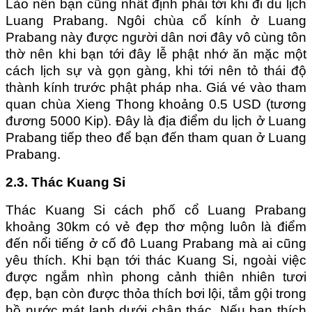
Lào nên bạn cũng nhất định phải tới khi đi du lịch
Luang Prabang. Ngôi chùa cổ kính ở Luang
Prabang này được người dân nơi đây vô cùng tôn
thờ nên khi bạn tới đây lễ phật nhớ ăn mặc một
cách lịch sự và gọn gàng, khi tới nên tỏ thái độ
thành kính trước phật pháp nha. Giá vé vào tham
quan chùa Xieng Thong khoảng 0.5 USD (tương
đương 5000 Kip). Đây là địa điểm du lịch ở Luang
Prabang tiếp theo để bạn đến tham quan ở Luang
Prabang.
2.3. Thác Kuang Si
Thác Kuang Si cách phố cổ Luang Prabang
khoảng 30km có vẻ đẹp thơ mộng luôn là điểm
đến nổi tiếng ở cố đô Luang Prabang mà ai cũng
yêu thích. Khi bạn tới thác Kuang Si, ngoài việc
được ngắm nhìn phong cảnh thiên nhiên tươi
đẹp, bạn còn được thỏa thích bơi lội, tắm gội trong
hồ nước mát lạnh dưới chân thác. Nếu bạn thích