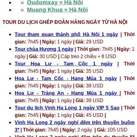
Oudomxay = Hà Nội
Muang Khua = Hà Nội
TOUR DU LỊCH GHÉP ĐOÀN HÀNG NGÀY TỪ HÀ NỘI
Tour tham quan thành phố Hà Nội 1 ngày
| Thời
gian:
7h45
| Ngày:
1 ngày
| Giá:
29 USD
Tour chùa Hương 1 ngày
| Thời gian:
7h45
| Ngày:
1
ngày
| Giá:
30 USD
|
Cáp treo 2 chiều + 8 USD
Tour Hoa Lư - Tam Cốc 1 ngày
| Thời
gian:
7h45
| Ngày:
1 ngày
| Giá:
35 USD
Hoa Lư - Tam Cốc - Hang Múa 1 ngày
| Thời
gian:
7h45
| Ngày:
1 ngày
| Giá:
39 USD
Hoa Lư - Tràng An - Hang Múa 1 ngày
| Thời
gian:
7h45
| Ngày:
1 ngày
| Giá:
39 USD
Tour du lịch Vịnh Hạ Long 1 ngày VIP 5 Sao
| Thời
gian:
7h45
| Ngày:
1 ngày
| Giá:
45 USD
|
Vịnh Hạ Long 2 ngày nghỉ đêm trên thuyền buồm
3*
| Thời gian:
7h45
| Ngày:
2 ngày
| Giá:
105 USD