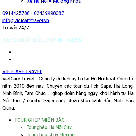
Xe Hà Nội = Mường Khoa
0914425788 - 02439998087
info@vietcaretravel.vn
Tư vấn 24/7
XE CABIN BẮC NINH - SAPA
VIETCARE TRAVEL
VietCare Travel - Công ty du lịch uy tín tại Hà Nội hoạt động từ
năm 2010 đến nay. Chuyên các tour du lịch Sapa, Hạ Long,
Ninh Bình, Tam Chúc, ... ghép đoàn hàng ngày khởi hành từ Hà
Nội. Tour / combo Sapa ghép đoàn khởi hành Bắc Ninh, Bắc
Giang.
TOUR GHÉP MIỀN BẮC
Tour ghép Hà Nội City
Tour ghép chùa Hương