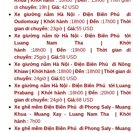
Khua | Khởi hành :
18h00
| Đến :
13h00
|
Thời gian
di
chuyển:
19h
|
Giá:
42 USD
Xe giường nằm Hà Nội - Điện Biên Phủ đi
Oudomxay | Khởi hành :
18h00
| Đến :
17h00
| Thời
gian di chuyển:
23giờ
| Giá:
55 USD
Xe giường nằm từ Hà Nội - Điện Biên Phủ tới
Luang Nam Tha | Khởi
hành :
18h00
| Đến :
19h00
| Thời gian di
chuyển:
25giờ
| Giá:
59 USD
Xe giường nằm Hà Nội - Điện Biên Phủ đi Nông
Khiaw | Khởi hành :
18h00
| Đến :
18h00
| Thời gian di
chuyển:
24giờ
| Giá:
61 USD
Xe giường nằm Hà Nội - Điện Biên Phủ tới Luang
Prabang | Khởi hành :
18h00
| Đến :
20h00
| Thời
gian di chuyển:
24giờ
| Giá:
68 USD
Xe ghế mềm Điện Biên Phủ đi Phong Saly - Muang
Khua - Muang Xay - Luang Nam Tha | Khởi
hành :
7h00
Xe ghế mềm Điện Biên Phủ đi Phong Saly - Muang