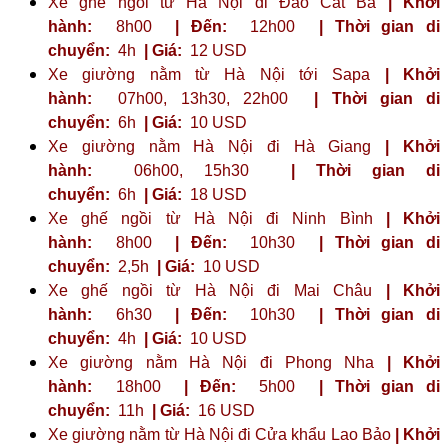
Xe ghế ngồi từ Hà Nội đi Đảo Cát Bà
| Khởi
hành:
8h00
| Đến:
12h00
| Thời gian di
chuyển:
4h
| Giá:
12 USD
Xe giường nằm từ Hà Nội tới Sapa
| Khởi
hành:
07h00, 13h30, 22h00
| Thời gian di
chuyển:
6h
| Giá:
10 USD
Xe giường nằm Hà Nội đi Hà Giang
| Khởi
hành:
06h00, 15h30
| Thời gian di
chuyển:
6h
| Giá:
18 USD
Xe ghế ngồi từ Hà Nội đi Ninh Bình
| Khởi
hành:
8h00
| Đến:
10h30
| Thời gian di
chuyển:
2,5h
| Giá:
10 USD
Xe ghế ngồi từ Hà Nội đi Mai Châu
| Khởi
hành:
6h30
| Đến:
10h30
| Thời gian di
chuyển:
4h
| Giá:
10 USD
Xe giường nằm Hà Nội đi Phong Nha
| Khởi
hành:
18h00
| Đến:
5h00
| Thời gian di
chuyển:
11h
| Giá:
16 USD
Xe giường nằm từ Hà Nội đi Cửa khẩu Lao Bảo
| Khởi