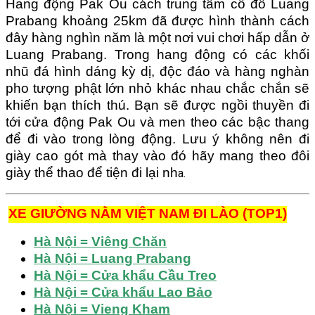
Hang động Pak Ou cách trung tâm cố đô Luang
Prabang khoảng 25km đã được hình thành cách
đây hàng nghìn năm là một nơi vui chơi hấp dẫn ở
Luang Prabang. Trong hang động có các khối
nhũ đá hình dáng kỳ dị, độc đáo và hàng nghàn
pho tượng phật lớn nhỏ khác nhau chắc chắn sẽ
khiến bạn thích thú. Bạn sẽ được ngồi thuyền đi
tới cửa động Pak Ou và men theo các bậc thang
để đi vào trong lòng động. Lưu ý không nên đi
giày cao gót mà thay vào đó hãy mang theo đôi
giày thể thao để tiện đi lại nh
a.
XE GIƯỜNG NẰM VIỆT NAM ĐI LÀO (TOP1)
Hà Nội = Viêng Chăn
Hà Nội = Luang Prabang
Hà Nội = Cửa khẩu Cầu Treo
Hà Nội = Cửa khẩu Lao Bảo
Hà Nội = Vieng Kham