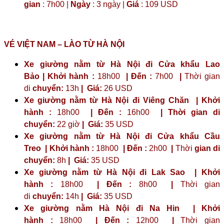
gian
: 7h00 |
Ngày
: 3 ngày |
Giá
: 109 USD
VÉ VIỆT NAM – LÀO TỪ HÀ NỘI
Xe giường nằm từ Hà Nội đi Cửa khẩu Lao
Bảo | Khởi hành :
18h00
| Đến :
7h00
|
Thời gian
di
chuyển:
13h
|
Giá:
26 USD
Xe giường nằm từ Hà Nội đi Viêng Chăn | Khởi
hành :
18h00
| Đến :
16h00
| Thời gian di
chuyển:
22 giờ
| Giá:
35 USD
Xe giường nằm từ Hà Nội đi Cửa khẩu Cầu
Treo | Khởi hành :
18h00
| Đến :
2h00
|
Thời
gian di
chuyển:
8h
|
Giá:
35 USD
Xe giường nằm từ Hà Nội đi Lak Sao | Khởi
hành :
18h00
| Đến :
8h00
|
Thời gian
di
chuyển:
14h
|
Giá:
35 USD
Xe giường nằm Hà Nội đi Na Hin | Khởi
hành :
18h00
| Đến :
12h00
|
Thời gian