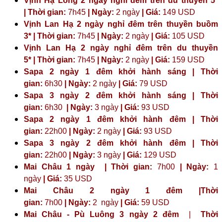
Vịnh Hạ Long 2 ngày nghỉ đêm trên du thuyền 5*
| Thời gian:
7h45
| Ngày:
2 ngày
| Giá:
149 USD
Vịnh Lan Hạ 2 ngày nghỉ đêm trên thuyền buồm
3* | Thời gian:
7h45
| Ngày:
2 ngày
| Giá:
105 USD
Vịnh Lan Hạ 2 ngày nghỉ đêm trên du thuyền
5* | Thời gian:
7h45
| Ngày:
2 ngày
| Giá:
159 USD
Sapa 2 ngày 1 đêm khởi hành sáng | Thời
gian:
6h30
| Ngày:
2 ngày
| Giá:
79 USD
Sapa 3 ngày 2 đêm khởi hành sáng | Thời
gian:
6h30
| Ngày:
3 ngày
| Giá:
93 USD
Sapa 2 ngày 1 đêm khởi hành đêm | Thời
gian:
22h00
| Ngày:
2 ngày
| Giá:
93 USD
Sapa 3 ngày 2 đêm khởi hành đêm | Thời
gian:
22h00
| Ngày:
3 ngày
| Giá:
129 USD
Mai Châu 1 ngày | Thời gian:
7h00
| Ngày:
1
ngày
| Giá:
35 USD
Mai Châu 2 ngày 1 đêm |Thời
gian:
7h00
| Ngày:
2 ngày
|
Giá:
59 USD
Mai Châu - Pù Luông 3 ngày 2 đêm
|
Thời