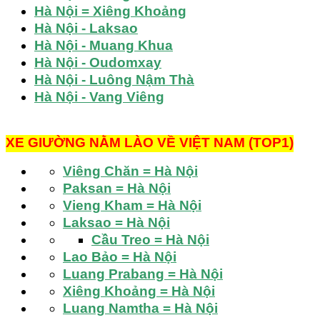
Hà Nội = Xiêng Khoảng
Hà Nội - Laksao
Hà Nội - Muang Khua
Hà Nội - Oudomxay
Hà Nội - Luông Nậm Thà
Hà Nội - Vang Viêng
XE GIƯỜNG NẰM
LÀO VỀ VIỆT NAM (TOP1)
Viêng Chăn = Hà Nội
Paksan = Hà Nội
Vieng Kham = Hà Nội
Laksao = Hà Nội
Cầu Treo = Hà Nội
Lao Bảo = Hà Nội
Luang Prabang = Hà Nội
Xiêng Khoảng = Hà Nội
Luang Namtha = Hà Nội