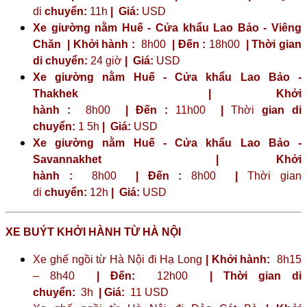
di
chuyển:
11h
|
Giá:
USD
Xe giường nằm Huế - Cửa khẩu Lao Bảo - Viêng
Chăn | Khởi hành :
8h00
| Đến :
18h00
| Thời gian
di chuyển:
24 giờ
| Giá:
USD
Xe giường nằm Huế - Cửa khẩu Lao Bảo -
Thakhek | Khởi
hành :
8h00
| Đến :
11h00
|
Thời
gian di
chuyển:
1 5h
|
Giá:
USD
Xe giường nằm Huế - Cửa khẩu Lao Bảo -
Savannakhet | Khởi
hành :
8h00
| Đến :
8h00
|
Thời gian
di
chuyển:
12h
|
Giá:
USD
XE BUÝT KHỞI HÀNH TỪ HÀ NỘI
Xe ghế ngồi từ Hà Nội đi Hạ Long
| Khởi hành:
8h15
– 8h40
| Đến:
12h00
| Thời gian di
chuyển:
3h
| Giá:
11 USD