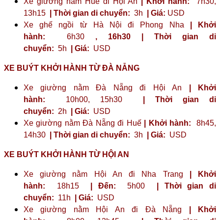
Xe giường nằm Huế đi Hội An
| Khởi hành:
7h30,
13h15
| Thời gian di chuyển:
3h
| Giá:
USD
Xe ghế ngồi từ Hà Nội đi Phong Nha
| Khởi
hành:
6h30
,
16h30
| Thời gian di
chuyển:
5h
| Giá:
USD
XE BUÝT KHỞI HÀNH TỪ ĐÀ NẴNG
Xe giường nằm Đà Nẵng đi Hội An
| Khởi
hành:
10h00, 15h30
| Thời gian di
chuyển:
2h
| Giá:
USD
Xe giường nằm Đà Nẵng đi Huế
| Khởi hành:
8h45,
14h30
| Thời gian di chuyển:
3h
| Giá:
USD
XE BUÝT KHỞI HÀNH TỪ HỘI AN
Xe giường nằm Hội An đi Nha Trang
| Khởi
hành:
18h15
| Đến:
5h00
| Thời gian di
chuyển:
11h
| Giá:
USD
Xe giường nằm Hội An đi Đà Nẵng
| Khởi