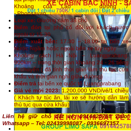
Khoảng của Lào - đường 7
-
Phonsavan,
Xieng Khouang - Luangprabang
Loại xe:
Giường nằm 38 chỗ
Điểm đón
tại phố cổ đối với khách nước
ngoài từ 15.30
Điểm xuất bến:
17.30 – 18.00 tại bến xe
Nước Ngầm hoặc ngoài bến xe tùy ngày
Khoảng cách Hà Nội – Luangprabang:
900km – trong thời gian khoảng 24 - 26 tiếng
di chuyển ( đã tính thời gian làm thủ tục cửa
khẩu và thời gian nghỉ giữa đường)
Điểm trả
tại bến xe quốc tế Luangprabang
Giá vé mới 2023:
1,200,000 VND/vé/1 chiều
( Khách tự túc ăn, lái xe sẽ hướng dẫn làm
thủ tục qua cửa khẩu)
Liên hệ giữ chỗ đặt vé: 0914425788 Zalo/
Whatsapp – Tel: 02439998087 - 0936697357