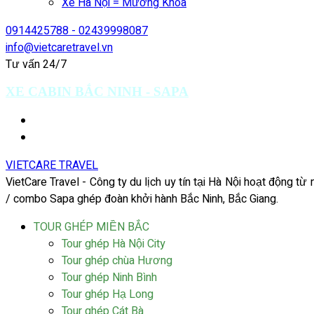
Xe Hà Nội = Mường Khoa
0914425788 - 02439998087
info@vietcaretravel.vn
Tư vấn 24/7
XE CABIN BẮC NINH - SAPA
VIETCARE TRAVEL
VietCare Travel - Công ty du lịch uy tín tại Hà Nội hoạt động t
/ combo Sapa ghép đoàn khởi hành Bắc Ninh, Bắc Giang.
TOUR GHÉP MIỀN BẮC
Tour ghép Hà Nội City
Tour ghép chùa Hương
Tour ghép Ninh Bình
Tour ghép Hạ Long
Tour ghép Cát Bà