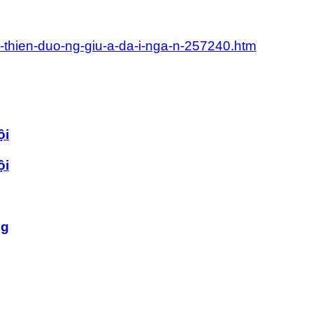
ong-thien-duo-ng-giu-a-da-i-nga-n-257240.htm
ội
ội
ng