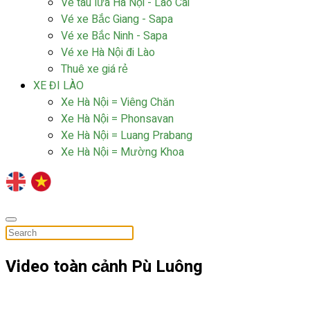
Vé tàu lửa Hà Nội - Lào Cai
Vé xe Bắc Giang - Sapa
Vé xe Bắc Ninh - Sapa
Vé xe Hà Nội đi Lào
Thuê xe giá rẻ
XE ĐI LÀO
Xe Hà Nội = Viêng Chăn
Xe Hà Nội = Phonsavan
Xe Hà Nội = Luang Prabang
Xe Hà Nội = Mường Khoa
Video toàn cảnh Pù Luông