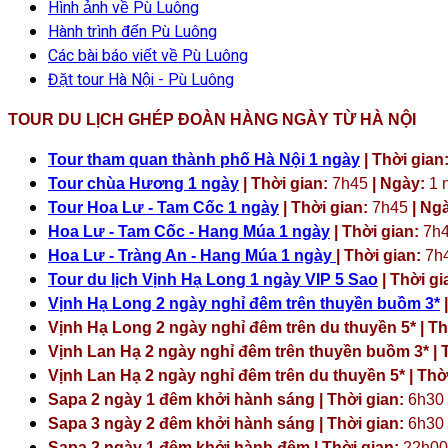
Hình ảnh về Pù Luông
Hành trình đến Pù Luông
Các bài báo viết về Pù Luông
Đặt tour Hà Nội - Pù Luông
TOUR DU LỊCH GHÉP ĐOÀN HÀNG NGÀY TỪ HÀ NỘI
Tour tham quan thành phố Hà Nội 1 ngày
| Thời gian
Tour chùa Hương 1 ngày
| Thời gian:
7h45
| Ngày:
1 
Tour Hoa Lư - Tam Cốc 1 ngày
| Thời gian:
7h45
| Ng
Hoa Lư - Tam Cốc - Hang Múa 1 ngày
| Thời gian:
7h
Hoa Lư - Tràng An - Hang Múa 1 ngày
| Thời gian:
7h
Tour du lịch Vịnh Hạ Long 1 ngày VIP 5 Sao
| Thời gi
Vịnh Hạ Long 2 ngày nghỉ đêm trên thuyền buồm 3*
|
Vịnh Hạ Long 2 ngày nghỉ đêm trên du thuyền 5* | Th
Vịnh Lan Hạ 2 ngày nghỉ đêm trên thuyền buồm 3* | T
Vịnh Lan Hạ 2 ngày nghỉ đêm trên du thuyền 5* | Thời
Sapa 2 ngày 1 đêm khởi hành sáng | Thời gian:
6h30
Sapa 3 ngày 2 đêm khởi hành sáng | Thời gian:
6h30
Sapa 2 ngày 1 đêm khởi hành đêm | Thời gian:
22h00