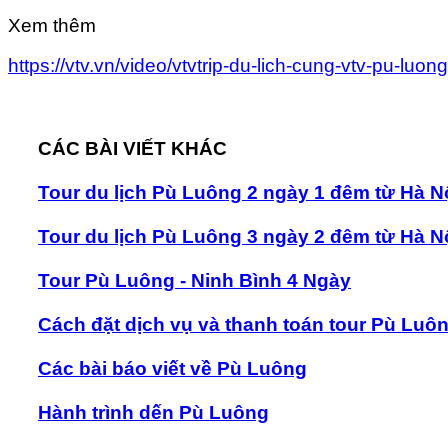
Xem thêm
https://vtv.vn/video/vtvtrip-du-lich-cung-vtv-pu-lu
CÁC BÀI VIẾT KHÁC
Tour du lịch Pù Luông 2 ngày 1 đêm từ Hà N
Tour du lịch Pù Luông 3 ngày 2 đêm từ Hà N
Tour Pù Luông - Ninh Bình 4 Ngày
Cách đặt dịch vụ và thanh toán tour Pù Luô
Các bài báo viết về Pù Luông
Hành trình dến Pù Luông