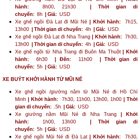
hành:
8h00, 21h30
| Thời gian di
chuyển:
8h
| Giá:
USD
Xe ghế ngồi Đà Lạt đi Mũi Né
| Khởi hành:
7h15,
13h00
| Thời gian di chuyển:
4h
| Giá:
USD
Xe ghế ngồi Đà Lạt đi Nha Trang
| Khởi hành:
7h30,
13h00
| Thời gian di chuyển:
4h
| Giá:
USD
Xe ghế ngồi từ Nha Trang đi Buôn Ma Thuột
| Khởi
hành:
6h30
| Đến:
11h00
| Thời gian di
chuyển:
5h
| Giá:
USD
XE BUÝT KHỞI HÀNH TỪ MŨI NÉ
Xe ghế ngồi /giường nằm từ Mũi Né đi Hồ Chí
Minh
| Khởi hành:
7h30, 11h00, 13h00, 1h00
| Thời
gian di chuyển:
.5h
| Giá:
USD
Xe giường nằm Mũi Né đi Nha Trang
| Khởi
hành:
1h00, 13h00
| Thời gian di
chuyển:
5h
| Giá:
USD
Xe ghế ngồi Mũi Né đi Đà Lạt
| Khởi hành:
7h30,