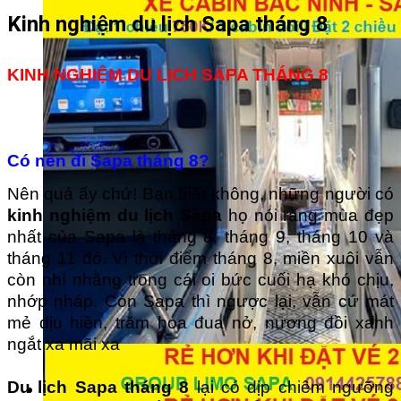
Kinh nghiệm du lịch Sapa tháng 8
KINH NGHIỆM DU LỊCH SAPA THÁNG 8
Có nên đi Sapa tháng 8?
Nên quá ấy chứ! Bạn biết không, những người có
kinh nghiệm du lịch Sapa
họ nói rằng mùa đẹp
nhất của Sapa là tháng 8, tháng 9, tháng 10 và
tháng 11 đó. Vì thời điểm tháng 8, miền xuôi vẫn
còn nhì nhằng trong cái oi bức cuối hạ khó chịu,
nhớp nháp. Còn Sapa thì ngược lại, vẫn cứ mát
mẻ dịu hiền, trăm hoa đua nở, nương đồi xanh
ngắt xa mãi xa
Du lịch Sapa tháng 8
lại có dịp chiêm ngưỡng