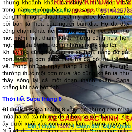
những khoảnh khắc lúa chuyển màu đẹp nhất
trong năm.
Ruộng bậc thang Sapa
thực xứng là
công trình nghệ thuật tuyệt mỹ được kiến tạo nên
bởi bàn tài hoa của người bản địa. Họ đã dày
công chạm khắc nên những đường nét đẹp như
mơ, mềm mại, thanh khiết nhưng cũng hứa hẹn
một vụ mùa bội thu trong những ngày sắp tới.
Khi ấy gió cũng bắt đầu se se hơn, nắng đỡ gắt
hơn, những cơn mưa mùa hạ đã bớt rơi trên lối
về. Trong những ngày tháng 8 bình yên ấy, ngồi
thưởng thức một cơn mưa rào cũng khiến ta như
thấy sống lại cả một đoạn thanh xuân. Sapa
chẳng khi nào bớt tình.
Thời tiết Sapa tháng 8
Đi du lịch Sapa tháng 8
vẫn còn những cơn mưa
mùa hạ xối xả nhưng đã ít hơn so với tháng 7. Khi
ấy dưới xuôi vẫn còn nóng lắm, những ngày Hà
Nội 41 độ, thở thôi cũng mệt. Thì Sapa của tôi lại