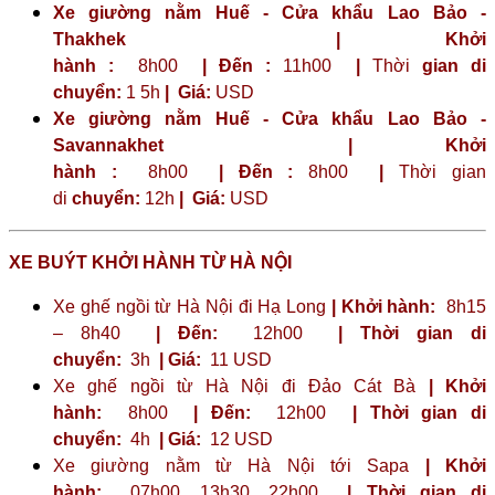
Xe giường nằm Huế - Cửa khẩu Lao Bảo -
Thakhek | Khởi
hành :
8h00
| Đến :
11h00
|
Thời
gian di
chuyển:
1 5h
|
Giá:
USD
Xe giường nằm Huế - Cửa khẩu Lao Bảo -
Savannakhet | Khởi
hành :
8h00
| Đến :
8h00
|
Thời gian
di
chuyển:
12h
|
Giá:
USD
XE BUÝT KHỞI HÀNH TỪ HÀ NỘI
Xe ghế ngồi từ Hà Nội đi Hạ Long
| Khởi hành:
8h15
– 8h40
| Đến:
12h00
| Thời gian di
chuyển:
3h
| Giá:
11 USD
Xe ghế ngồi từ Hà Nội đi Đảo Cát Bà
| Khởi
hành:
8h00
| Đến:
12h00
| Thời gian di
chuyển:
4h
| Giá:
12 USD
Xe giường nằm từ Hà Nội tới Sapa
| Khởi
hành:
07h00, 13h30, 22h00
| Thời gian di