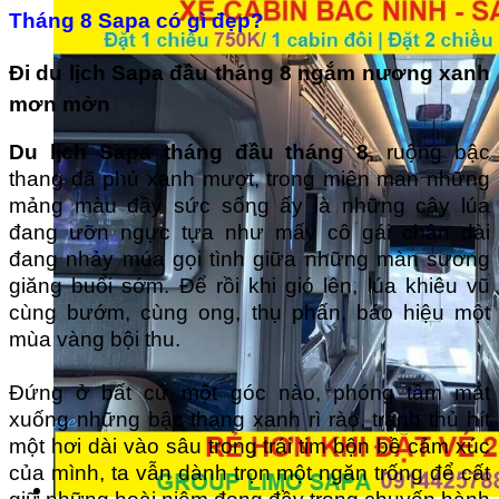
Tháng 8 Sapa có gì đẹp?
Đi du lịch Sapa đầu tháng 8 ngắm nương xanh
mơn mởn
Du lịch Sapa tháng đầu tháng 8
, ruộng bậc
thang đã phủ xanh mượt, trong miên man những
mảng màu đầy sức sống ấy là những cây lúa
đang ưỡn ngực tựa như mấy cô gái chân dài
đang nhảy múa gọi tình giữa những màn sương
giăng buổi sớm. Để rồi khi gió lên, lúa khiêu vũ
cùng bướm, cùng ong, thụ phấn, báo hiệu một
mùa vàng bội thu.
Đứng ở bất cứ một góc nào, phóng tầm mắt
xuống những bậc thang xanh rì rào, tranh thủ hít
một hơi dài vào sâu trong trái tim bộn bề cảm xúc
của mình, ta vẫn dành trọn một ngăn trống để cất