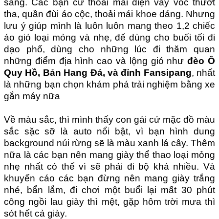
sáng. Các bạn cứ thoải mái diện váy vóc thướt
tha, quần đùi áo cộc, thoải mái khoe dáng. Nhưng
lưu ý giúp mình là luôn luôn mang theo 1,2 chiếc
áo gió loại mỏng và nhẹ, để dùng cho buổi tối đi
dạo phố, dùng cho những lúc đi thăm quan
những điểm địa hình cao và lộng gió như
đèo Ô
Quy Hồ, Bản Hang Đá, và đỉnh Fansipang
, nhất
là những bạn chọn khám phá trải nghiệm bằng xe
gắn máy nữa
Về màu sắc, thì mình thấy con gái cứ mặc đồ màu
sắc sặc sỡ là auto nổi bật, vì bạn hình dung
background núi rừng sẽ là màu xanh lá cây. Thêm
nữa là các bạn nên mang giày thể thao loại mỏng
nhẹ nhất có thể vì sẽ phải đi bộ khá nhiều. Và
khuyến cáo các bạn đừng nên mang giày trắng
nhé, bẩn lắm, đi chơi một buổi lại mất 30 phút
công ngồi lau giày thì mệt, gặp hôm trời mưa thì
sót hết cả giày.