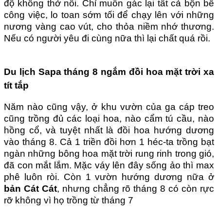
độ không thở nổi. Chỉ muốn gác lại tất cả bộn bề
công việc, lo toan sớm tối để chạy lên với những
nương vàng cao vút, cho thỏa niềm nhớ thương.
Nếu có người yêu đi cùng nữa thì lại chất quá rồi.
Du lịch Sapa tháng 8 ngắm đồi hoa mặt trời xa
tít tắp
Năm nào cũng vậy, ở khu vườn của ga cáp treo
cũng trồng đủ các loại hoa, nào cẩm tú cầu, nào
hồng cổ, và tuyệt nhất là
đồi hoa hướng dương
vào tháng 8. Cả 1 triền đồi hơn 1 héc-ta trồng bạt
ngàn những bông hoa mặt trời rung rinh trong gió,
đã con mắt lắm. Mặc váy lên đây sống ảo thì max
phê luôn ròi. Còn 1 vườn hướng dương nữa ở
bản Cát Cát
, nhưng chẳng rõ tháng 8 có còn rực
rỡ không vì họ trồng từ tháng 7