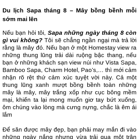
Du lịch Sapa tháng 8 – Mây bồng bềnh mỗi
sớm mai lên
Nếu bạn hỏi tôi,
Sapa những ngày tháng 8 còn
gì vui không?
Tôi sẽ chẳng ngần ngại mà trả lời
rằng là mây đó. Nếu bạn ở một Homestay view ra
những thung lũng trải dài ruộng bậc thang, nếu
bạn ở những khách sạn view núi như
Vista Sapa
,
Bamboo Sapa
,
Charm Hotel
,
Pao’s
,… thì mới cảm
nhận rõ rệt thứ cảm xúc tuyệt vời này. Cả một
thung lũng xanh mượt bồng bềnh toàn những
mây là mây, mây trắng xốp như cục bông mềm
mại, khiến ta lại mong muốn giơ tay bứt xuống,
ôm chúng vào lòng mà cưng nựng, chắc là êm ái
lắm
Để săn được mây đẹp, bạn phải may mắn đi vào
những ngày nắng nhưng vừa trải qua một trận