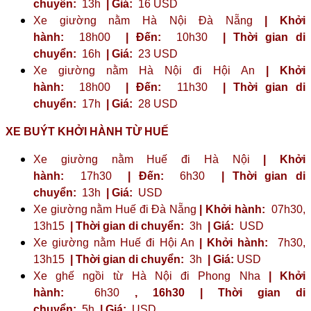
chuyển:
13h
| Giá:
16 USD
Xe giường nằm Hà Nội Đà Nẵng
| Khởi
hành:
18h00
| Đến:
10h30
| Thời gian di
chuyển:
16h
| Giá:
23 ​​USD
Xe giường nằm Hà Nội đi Hội An
| Khởi
hành:
18h00
| Đến:
11h30
| Thời gian di
chuyển:
17h
| Giá:
28 USD
XE BUÝT KHỞI HÀNH TỪ HUẾ
Xe giường nằm Huế đi Hà Nội
| Khởi
hành:
17h30
| Đến:
6h30
| Thời gian di
chuyển:
13h
| Giá:
USD
Xe giường nằm Huế đi Đà Nẵng
| Khởi hành:
07h30,
13h15
| Thời gian di chuyển:
3h
| Giá:
USD
Xe giường nằm Huế đi Hội An
| Khởi hành:
7h30,
13h15
| Thời gian di chuyển:
3h
| Giá:
USD
Xe ghế ngồi từ Hà Nội đi Phong Nha
| Khởi
hành:
6h30
,
16h30
| Thời gian di
chuyển:
5h
| Giá:
USD