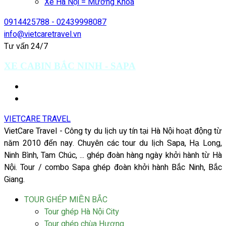
Xe Hà Nội = Mường Khoa
0914425788 - 02439998087
info@vietcaretravel.vn
Tư vấn 24/7
XE CABIN BẮC NINH - SAPA
VIETCARE TRAVEL
VietCare Travel - Công ty du lịch uy tín tại Hà Nội hoạt động từ
năm 2010 đến nay. Chuyên các tour du lịch Sapa, Hạ Long,
Ninh Bình, Tam Chúc, ... ghép đoàn hàng ngày khởi hành từ Hà
Nội. Tour / combo Sapa ghép đoàn khởi hành Bắc Ninh, Bắc
Giang.
TOUR GHÉP MIỀN BẮC
Tour ghép Hà Nội City
Tour ghép chùa Hương