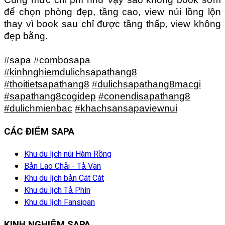
để chọn phòng đẹp, tầng cao, view núi lồng lộn
thay vì book sau chỉ được tầng thấp, view không
đẹp bằng.
#sapa
#combosapa
#kinhnghiemdulichsapathang8
#thoitietsapathang8
#dulichsapathang8macgi
#sapathang8cogidep
#conendisapathang8
#dulichmienbac
#khachsansapaviewnui
CÁC ĐIỂM SAPA
Khu du lịch núi Hàm Rồng
Bản Lao Chải - Tả Van
Khu du lịch bản Cát Cát
Khu du lịch Tả Phìn
Khu du lịch Fansipan
KINH NGHIỆM SAPA