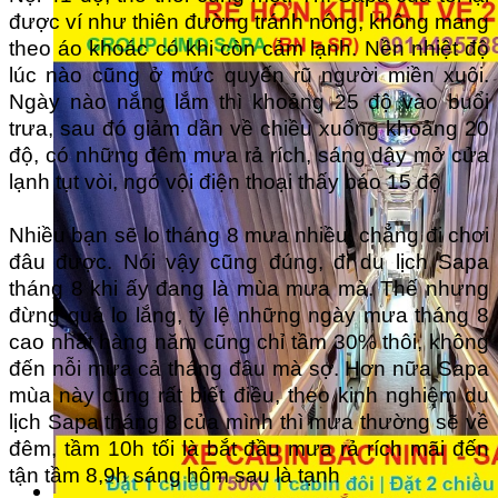
được ví như thiên đường tránh nóng, không mang
theo áo khoác có khi còn cảm lạnh. Nền nhiệt độ
lúc nào cũng ở mức quyến rũ người miền xuôi.
Ngày nào nắng lắm thì khoảng 25 độ vào buổi
trưa, sau đó giảm dần về chiều xuống khoảng 20
độ, có những đêm mưa rả rích, sáng dậy mở cửa
lạnh tụt vòi, ngó vội điện thoại thấy báo 15 độ
Nhiều bạn sẽ lo tháng 8 mưa nhiều, chẳng đi chơi
đâu được. Nói vậy cũng đúng, đi du lịch Sapa
tháng 8 khi ấy đang là mùa mưa mà. Thế nhưng
đừng quá lo lắng, tỷ lệ những ngày mưa tháng 8
cao nhất hàng năm cũng chỉ tầm 30% thôi, không
đến nỗi mưa cả tháng đâu mà sợ. Hơn nữa Sapa
mùa này cũng rất biết điều, theo kinh nghiệm du
lịch Sapa tháng 8 của mình thì mưa thường sẽ về
đêm, tầm 10h tối là bắt đầu mưa rả rích mãi đến
tận tầm 8,9h sáng hôm sau là tạnh