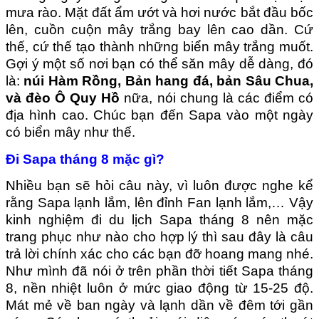
mưa rào. Mặt đất ẩm ướt và hơi nước bắt đầu bốc
lên, cuồn cuộn mây trắng bay lên cao dần. Cứ
thế, cứ thế tạo thành những biển mây trắng muốt.
Gợi ý một số nơi bạn có thể săn mây dễ dàng, đó
là:
núi Hàm Rồng
,
Bản hang đá
,
bản Sâu Chua
,
và
đèo Ô Quy Hồ
nữa, nói chung là các điểm có
địa hình cao. Chúc bạn đến Sapa vào một ngày
có biển mây như thế.
Đi Sapa tháng 8 mặc gì?
Nhiều bạn sẽ hỏi câu này, vì luôn được nghe kể
rằng Sapa lạnh lắm, lên đỉnh Fan lạnh lắm,… Vậy
kinh nghiệm đi du lịch Sapa tháng 8 nên mặc
trang phục như nào cho hợp lý thì sau đây là câu
trả lời chính xác cho các bạn đỡ hoang mang nhé.
Như mình đã nói ở trên phần
thời tiết Sapa tháng
8
, nền nhiệt luôn ở mức giao động từ 15-25 độ.
Mát mẻ về ban ngày và lạnh dần về đêm tới gần