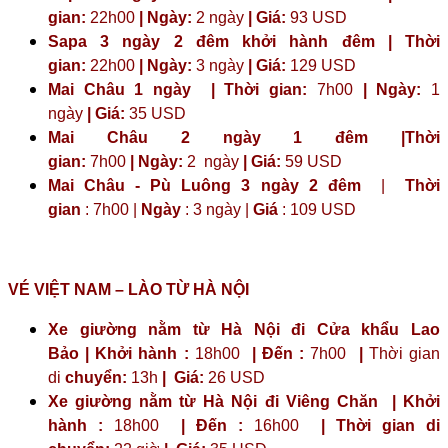
gian:
22h00
| Ngày:
2 ngày
| Giá:
93 USD
Sapa 3 ngày 2 đêm khởi hành đêm | Thời
gian:
22h00
| Ngày:
3 ngày
| Giá:
129 USD
Mai Châu 1 ngày | Thời gian:
7h00
| Ngày:
1
ngày
| Giá:
35 USD
Mai Châu 2 ngày 1 đêm |Thời
gian:
7h00
| Ngày:
2 ngày
|
Giá:
59 USD
Mai Châu - Pù Luông 3 ngày 2 đêm
|
Thời
gian
: 7h00 |
Ngày
: 3 ngày |
Giá
: 109 USD
VÉ VIỆT NAM – LÀO TỪ HÀ NỘI
Xe giường nằm từ Hà Nội đi Cửa khẩu Lao
Bảo | Khởi hành :
18h00
| Đến :
7h00
|
Thời gian
di
chuyển:
13h
|
Giá:
26 USD
Xe giường nằm từ Hà Nội đi Viêng Chăn | Khởi
hành :
18h00
| Đến :
16h00
| Thời gian di