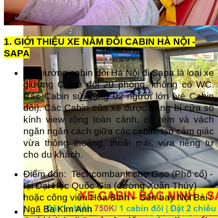
1. GIỚI THIỆU XE NẰM ĐÔI CABIN HÀ NỘI -
SAPA
Xe giường cabin đôi Hà Nội đi Sapa là loại xe
giường Cabin đôi 20 phòng, không có WC.
Các Cabin sử dụng 02 người lớn (vé Cabin
đôi). Các Cabin của xe được trang bị cửa sổ
kính view rộng toàn cảnh, có rèm và vách
ngăn ngăn cách giữa các cabin, tạo cảm giác
vừa thông thoáng, thoải mái, vừa riêng tư
cho du khách.
Điểm đón: Techcombank chợ Gạo (Phố cổ) -
tại Đại Học Quốc Gia (đường Xuân Thủy)
hoặc công viên Hòa Bình – Sân bay Nội Bài /
Ngã Ba Kim Anh