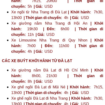
hành:
7h15, 20h00
| Thời gian di
chuyển:
5h
| Giá:
USD
Xe ngồi từ Nha Trang đi Đà Lạt
| Khởi hành:
7h30,
13h00
| Thời gian di chuyển:
4h
| Giá:
USD
Xe giường nằm Nha Trang đi Hội An
| Khởi
hành:
19h30
| Đến:
6h00
| Thời gian di
chuyển:
11h
| Giá:
USD
Xe Limousine Nha Trang đi Quy Nhon
| Khởi
hành:
7h00
| Đến:
11h00
| Thời gian di
chuyển:
4h
| Giá:
USD
CÁC XE BUÝT KHỞI HÀNH TỪ ĐÀ LẠT
Xe giường nằm Đà Lạt đi Hồ Chí Minh
| Khởi
hành:
8h00, 21h30
| Thời gian di
chuyển:
8h
| Giá:
USD
Xe ghế ngồi Đà Lạt đi Mũi Né
| Khởi hành:
7h15,
13h00
| Thời gian di chuyển:
4h
| Giá:
USD
Xe ghế ngồi Đà Lạt đi Nha Trang
| Khởi hành:
7h30,
13h00
| Thời gian di chuyển:
4h
| Giá:
USD