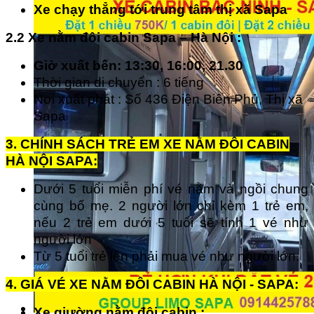
Xe chạy thẳng tới trung tâm thị xã Sapa
2.2 Xe nằm đôi cabin Sapa – Hà Nội :
Giờ xuất bến: 13:30, 16:00, 21.30
Thời gian di chuyển : 6 tiếng
Nơi xuất phát : Số 436 Điện Biên Phủ, Thị xã
Sapa
3. CHÍNH SÁCH TRẺ EM XE NẰM ĐÔI CABIN
HÀ NỘI SAPA:
Dưới 5 tuổi miễn phí vé nằm và ngồi chung
cùng bố mẹ. 2 người lớn chỉ kèm 1 trẻ em,
nếu 2 trẻ em dưới 5 tuổi sẽ tính 1 vé như
người lớn
Từ 5 tuổi trẻ lên phải mua vé như người lớn.
4. GIÁ VÉ XE NẰM ĐÔI CABIN HÀ NỘI - SAPA:
Xe giường nằm đôi cabin :