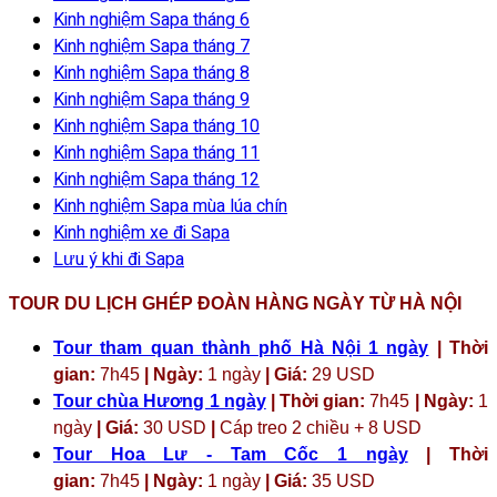
Kinh nghiệm Sapa tháng 6
Kinh nghiệm Sapa tháng 7
Kinh nghiệm Sapa tháng 8
Kinh nghiệm Sapa tháng 9
Kinh nghiệm Sapa tháng 10
Kinh nghiệm Sapa tháng 11
Kinh nghiệm Sapa tháng 12
Kinh nghiệm Sapa mùa lúa chín
Kinh nghiệm xe đi Sapa
Lưu ý khi đi Sapa
TOUR DU LỊCH GHÉP ĐOÀN HÀNG NGÀY TỪ HÀ NỘI
Tour tham quan thành phố Hà Nội 1 ngày
| Thời
gian:
7h45
| Ngày:
1 ngày
| Giá:
29 USD
Tour chùa Hương 1 ngày
| Thời gian:
7h45
| Ngày:
1
ngày
| Giá:
30 USD
|
Cáp treo 2 chiều + 8 USD
Tour Hoa Lư - Tam Cốc 1 ngày
| Thời
gian:
7h45
| Ngày:
1 ngày
| Giá:
35 USD