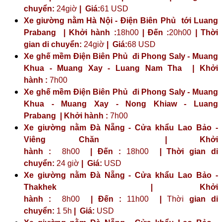
chuyển:
24giờ
| Giá:
61 USD
Xe giường nằm Hà Nội - Điện Biên Phủ tới Luang
Prabang | Khởi hành :
18h00
| Đến :
20h00
| Thời
gian di chuyển:
24giờ
| Giá:
68 USD
Xe ghế mềm Điện Biên Phủ đi Phong Saly - Muang
Khua - Muang Xay - Luang Nam Tha | Khởi
hành :
7h00
Xe ghế mềm Điện Biên Phủ đi Phong Saly - Muang
Khua - Muang Xay - Nong Khiaw - Luang
Prabang | Khởi hành :
7h00
Xe giường nằm Đà Nẵng - Cửa khẩu Lao Bảo -
Viêng Chăn | Khởi
hành :
8h00
| Đến :
18h00
| Thời gian di
chuyển:
24 giờ
| Giá:
USD
Xe giường nằm Đà Nẵng - Cửa khẩu Lao Bảo -
Thakhek | Khởi
hành :
8h00
| Đến :
11h00
|
Thời
gian di
chuyển:
1 5h
|
Giá:
USD