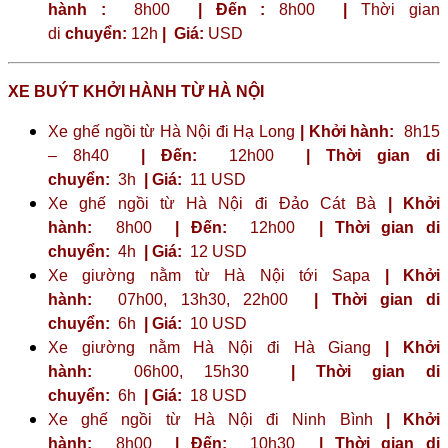
hành :
8h00
| Đến :
8h00
|
Thời gian
di
chuyển:
12h
|
Giá:
USD
XE BUÝT KHỞI HÀNH TỪ HÀ NỘI
Xe ghế ngồi từ Hà Nội đi Hạ Long
| Khởi hành:
8h15
– 8h40
| Đến:
12h00
| Thời gian di
chuyển:
3h
| Giá:
11 USD
Xe ghế ngồi từ Hà Nội đi Đảo Cát Bà
| Khởi
hành:
8h00
| Đến:
12h00
| Thời gian di
chuyển:
4h
| Giá:
12 USD
Xe giường nằm từ Hà Nội tới Sapa
| Khởi
hành:
07h00, 13h30, 22h00
| Thời gian di
chuyển:
6h
| Giá:
10 USD
Xe giường nằm Hà Nội đi Hà Giang
| Khởi
hành:
06h00, 15h30
| Thời gian di
chuyển:
6h
| Giá:
18 USD
Xe ghế ngồi từ Hà Nội đi Ninh Bình
| Khởi
hành:
8h00
| Đến:
10h30
| Thời gian di