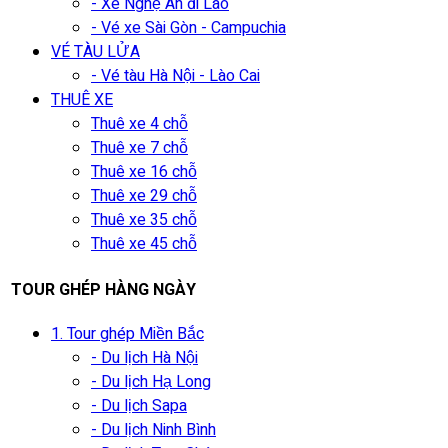
- Xe Nghệ An đi Lào
- Vé xe Sài Gòn - Campuchia
VÉ TÀU LỬA
- Vé tàu Hà Nội - Lào Cai
THUÊ XE
Thuê xe 4 chỗ
Thuê xe 7 chỗ
Thuê xe 16 chỗ
Thuê xe 29 chỗ
Thuê xe 35 chỗ
Thuê xe 45 chỗ
TOUR GHÉP HÀNG NGÀY
1. Tour ghép Miền Bắc
- Du lịch Hà Nội
- Du lịch Hạ Long
- Du lịch Sapa
- Du lịch Ninh Bình