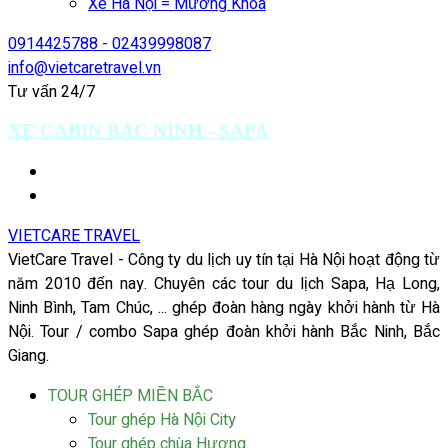
Xe Hà Nội = Mường Khoa
0914425788 - 02439998087
info@vietcaretravel.vn
Tư vấn 24/7
XE CABIN BẮC NINH - SAPA
VIETCARE TRAVEL
VietCare Travel - Công ty du lịch uy tín tại Hà Nội hoạt động từ
năm 2010 đến nay. Chuyên các tour du lịch Sapa, Hạ Long,
Ninh Bình, Tam Chúc, ... ghép đoàn hàng ngày khởi hành từ Hà
Nội. Tour / combo Sapa ghép đoàn khởi hành Bắc Ninh, Bắc
Giang.
TOUR GHÉP MIỀN BẮC
Tour ghép Hà Nội City
Tour ghép chùa Hương