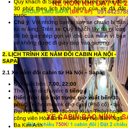
Quý khách đi Sapa nên đến trước giờ xe đón
30 phút theo lịch khởi hành của xe đã đặt
trước .
Chú ý
: Với những bạn bị say xe chuẩn bị sẵn
túi ni long. Trên xe Quý khách lấy túi ni long
để bỏ giày dép gọn về chỗ của mình vì bạn
sẽ không được đi giày dép vào giường.
2. LỊCH TRÌNH XE NẰM ĐÔI CABIN HÀ NỘI -
SAPA
2.1 Xe nằm đôi cabin từ Hà Nội – Sapa:
Giờ xuất bến:
7.00, 22:00
Thời gian di chuyển:
6 tiếng
Điển đón: (có mặt trước giờ xuất bến 30
phút)
Techcombank chợ Gạo (Phố cổ) - tại
Đại Học Quốc Gia (đường Xuân Thủy) hoặc
công viên Hòa Bình – Sân bay Nội Bài / Ngã
Ba Kim Anh