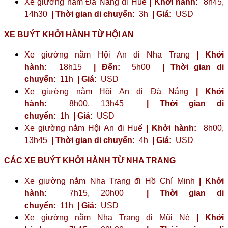
Xe giường nằm Đà Nẵng đi Huế
| Khởi hành:
8h45,
14h30
| Thời gian di chuyển:
3h
| Giá:
USD
XE BUÝT KHỞI HÀNH TỪ HỘI AN
Xe giường nằm Hội An đi Nha Trang
| Khởi
hành:
18h15
| Đến:
5h00
| Thời gian di
chuyển:
11h
| Giá:
USD
Xe giường nằm Hội An đi Đà Nẵng
| Khởi
hành:
8h00, 13h45
| Thời gian di
chuyển:
1h
| Giá:
USD
Xe giường nằm Hội An đi Huế
| Khởi hành:
8h00,
13h45
| Thời gian di chuyển:
4h
| Giá:
USD
CÁC XE BUÝT KHỞI HÀNH TỪ NHA TRANG
Xe giường nằm Nha Trang đi Hồ Chí Minh
| Khởi
hành:
7h15, 20h00
| Thời gian di
chuyển:
11h
| Giá:
USD
Xe giường nằm Nha Trang đi Mũi Né
| Khởi