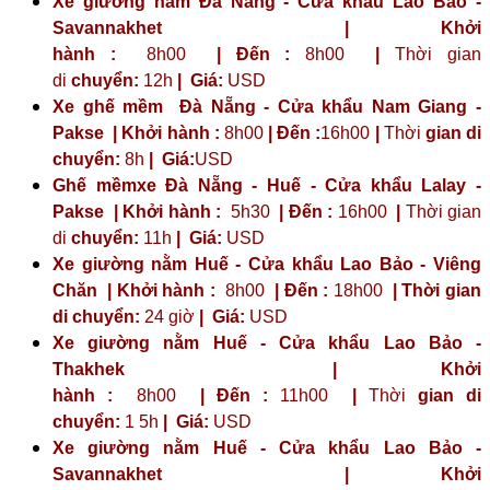
Xe giường nằm Đà Nẵng - Cửa khẩu Lao Bảo -
Savannakhet | Khởi
hành :
8h00
| Đến :
8h00
|
Thời gian
di
chuyển:
12h
|
Giá:
USD
Xe ghế mềm Đà Nẵng - Cửa khẩu Nam Giang -
Pakse | Khởi hành :
8h00
| Đến :
16h00
|
Thời
gian di
chuyển:
8h
|
Giá:
USD
Ghế mềmxe Đà Nẵng - Huế - Cửa khẩu Lalay -
Pakse | Khởi hành :
5h30
| Đến :
16h00
|
Thời gian
di
chuyển:
11h
|
Giá:
USD
Xe giường nằm Huế - Cửa khẩu Lao Bảo - Viêng
Chăn | Khởi hành :
8h00
| Đến :
18h00
| Thời gian
di chuyển:
24 giờ
| Giá:
USD
Xe giường nằm Huế - Cửa khẩu Lao Bảo -
Thakhek | Khởi
hành :
8h00
| Đến :
11h00
|
Thời
gian di
chuyển:
1 5h
|
Giá:
USD
Xe giường nằm Huế - Cửa khẩu Lao Bảo -
Savannakhet | Khởi