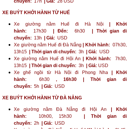
chuyển:
17h
| Giá:
28 USD
XE BUÝT KHỞI HÀNH TỪ HUẾ
Xe giường nằm Huế đi Hà Nội
| Khởi
hành:
17h30
| Đến:
6h30
| Thời gian di
chuyển:
13h
| Giá:
USD
Xe giường nằm Huế đi Đà Nẵng
| Khởi hành:
07h30,
13h15
| Thời gian di chuyển:
3h
| Giá:
USD
Xe giường nằm Huế đi Hội An
| Khởi hành:
7h30,
13h15
| Thời gian di chuyển:
3h
| Giá:
USD
Xe ghế ngồi từ Hà Nội đi Phong Nha
| Khởi
hành:
6h30
,
16h30
| Thời gian di
chuyển:
5h
| Giá:
USD
XE BUÝT KHỞI HÀNH TỪ ĐÀ NẴNG
Xe giường nằm Đà Nẵng đi Hội An
| Khởi
hành:
10h00, 15h30
| Thời gian di
chuyển:
2h
| Giá:
USD